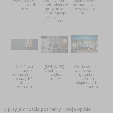
Zwycięzcy CSR
Żabka wspiera
Znamy wyniki
Poland Awards
młode talenty w
konkursu „Siła
2025
programie
przyciągania
„Żabka z pasją”
2020”
– 22 stypendia
po 10 000 zł
OLX Praca
[KONKURS]
Wrocławskie i
startuje z
Rywalizacja o
warszawskie
konkursem dla
największe
firmy gonią za
branży HR
talenty!
marzeniami
„Lider
podopiecznych
Rekrutacji”
Fundacji Everest
Z przyjemnością poznamy Twoją opinię