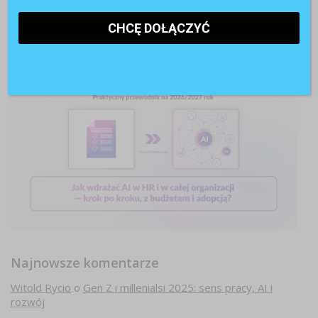
Najnowsze komentarze
Witold Rycio
o
Gen Z i millenialsi 2025: sens pracy, AI i
rozwój