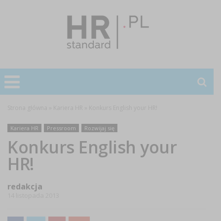
Strona główna
»
Kariera HR
»
Konkurs English your HR!
Kariera HR
Pressroom
Rozwijaj się
Konkurs English your
HR!
redakcja
14 listopada 2013