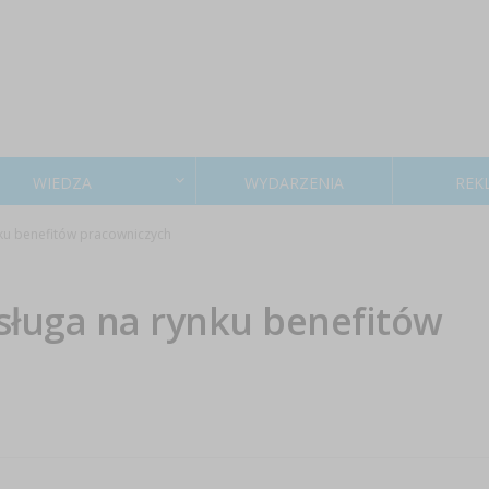
WIEDZA
WYDARZENIA
REK
nku benefitów pracowniczych
sługa na rynku benefitów