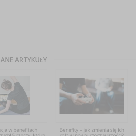
ANE ARTYKUŁY
cja w benefitach
Benefity – jak zmienia się ich
ych! 5 rzeczy, które
rola w nowej rzeczywistości?