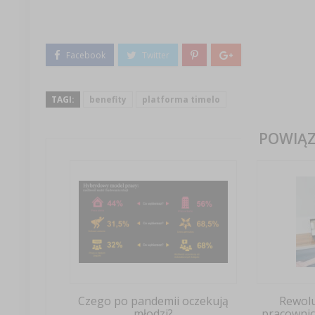
TAGI:
benefity
platforma timelo
POWIĄZ
Czego po pandemii oczekują
Rewolu
młodzi?
pracownicz