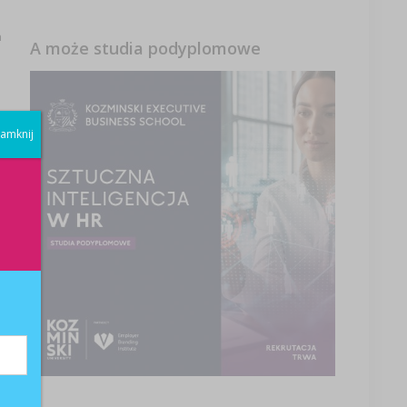
h
A może studia podyplomowe
amknij
h