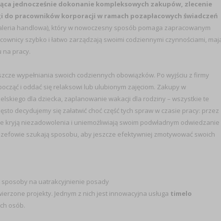
ająca jednocześnie dokonanie kompleksowych zakupów, zlecenie
sługi do pracowników korporacji w ramach pozapłacowych świadczeń
 galeria handlowa), który w nowoczesny sposób pomaga zapracowanym
cownicy szybko i łatwo zarządzają swoimi codziennymi czynnościami, maj
 na pracy.
szcze wypełniania swoich codziennych obowiązków. Po wyjściu z firmy
ocząć i oddać się relaksowi lub ulubionym zajęciom. Zakupy w
ielskiego dla dziecka, zaplanowanie wakacji dla rodziny – wszystkie te
zęsto decydujemy się załatwić choć część tych spraw w czasie pracy: przez
nie kryją niezadowolenia i uniemożliwiają swoim podwładnym odwiedzanie
, szefowie szukają sposobu, aby jeszcze efektywniej zmotywować swoich
e sposoby na uatrakcyjnienie posady
rzone projekty. Jednym z nich jest innowacyjna usługa
timelo
ich osób.