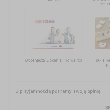
zmien
Doceniasz? Doceniaj, bo warto!
Jakie b
p
Z przyjemnością poznamy Twoją opinię
S