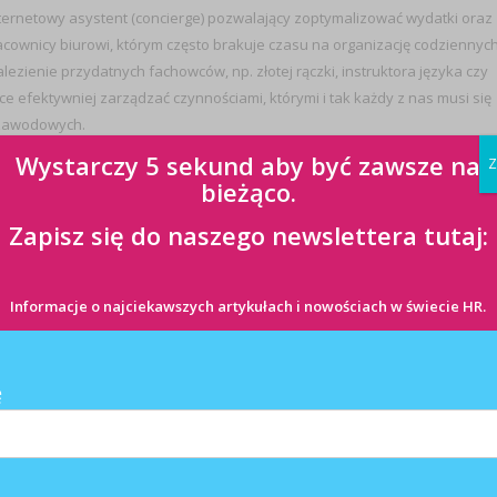
ternetowy asystent (concierge) pozwalający zoptymalizować wydatki oraz
acownicy biurowi, którym często brakuje czasu na organizację codziennyc
alezienie przydatnych fachowców, np. złotej rączki, instruktora języka czy
 efektywniej zarządzać czynnościami, którymi i tak każdy z nas musi się
 zawodowych.
Wystarczy 5 sekund aby być zawsze na
Z
bieżąco.
ego czasu po pracy oraz oszczędność pieniędzy.
Zapisz się do naszego newslettera tutaj:
ystaniem z
timelo
, jest udostępnienie zatrudnionym w firmie osobom
ie efektywności wykonywanych zadań i osiągnięcie równowagi między
Informacje o najciekawszych artykułach i nowościach w świecie HR.
 aby odzyskać czas, który pracownicy pożytkują, podczas godzin pracy,
ę
pakietów pracownikom w ramach pozapłacowych świadczeń pracowniczych
Zakładowego Funduszu Świadczeń Socjalnych jak i środków obrotowych
wanego pracownika.
Proponujemy dwa modele współpracy – miesięczna
cena uzależniona jest od rodzaju pakietu oraz minimalnej liczby zgłoszonyc