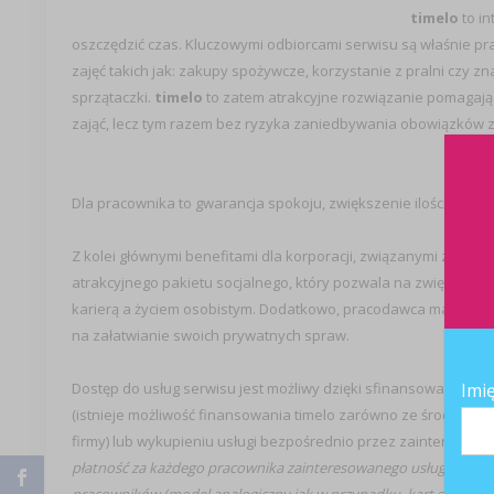
timelo
to in
oszczędzić czas. Kluczowymi odbiorcami serwisu są właśnie pr
zajęć takich jak: zakupy spożywcze, korzystanie z pralni czy zn
sprzątaczki.
timelo
to zatem atrakcyjne rozwiązanie pomagające
zająć, lecz tym razem bez ryzyka zaniedbywania obowiązków
Dla pracownika to gwarancja spokoju, zwiększenie ilości woln
Z kolei głównymi benefitami dla korporacji, związanymi z korz
atrakcyjnego pakietu socjalnego, który pozwala na zwiększen
karierą a życiem osobistym. Dodatkowo, pracodawca ma szansę,
na załatwianie swoich prywatnych spraw.
Imi
Dostęp do usług serwisu jest możliwy dzięki sfinansowaniu 
(istnieje możliwość finansowania timelo zarówno ze środków 
firmy) lub wykupieniu usługi bezpośrednio przez zaintereso
płatność za każdego pracownika zainteresowanego usługą, gdzie 