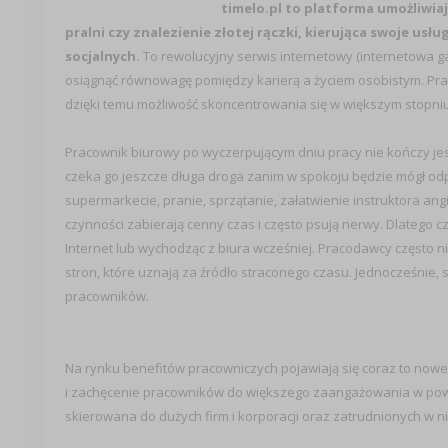
timelo.pl to platforma umożliwi
pralni czy znalezienie złotej rączki, kierująca swoje u
socjalnych.
To rewolucyjny serwis internetowy (internetowa
osiągnąć równowagę pomiędzy karierą a życiem osobistym. Pra
dzięki temu możliwość skoncentrowania się w większym stopniu
Pracownik biurowy po wyczerpującym dniu pracy nie kończy je
czeka go jeszcze długa droga zanim w spokoju będzie mógł odp
supermarkecie, pranie, sprzątanie, załatwienie instruktora ang
czynności zabierają cenny czas i często psują nerwy. Dlatego c
Internet lub wychodząc z biura wcześniej. Pracodawcy często 
stron, które uznają za źródło straconego czasu. Jednocześnie
pracowników.
Na rynku benefitów pracowniczych pojawiają się coraz to now
i zachęcenie pracowników do większego zaangażowania w powie
skierowana do dużych firm i korporacji oraz zatrudnionych w n