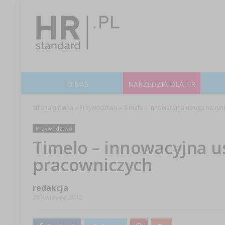
O NAS
NARZĘDZIA DLA HR
Strona główna
»
Przywództwo
»
Timelo – innowacyjna usługa na ry
Przywództwo
Timelo – innowacyjna u
pracowniczych
redakcja
26 kwietnia 2012