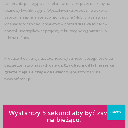
skutecznie pomogą nam zaplanować dzień przeznaczony na
rozmowy kwalifikacyjne. Wyszukiwarka posłusznie wykona
zapytanie zawierające spójniki logiczne (i/lub) oraz nawiasy.
Możliwość organizacji projektów w postaci drzewa folderów
pozwoli uporządkować projekty rekrutacyjne wg miasta lub
oddziału firmy.
Producent deklaruje użyteczność, wydajność i dostępność oraz
bezpieczeństwo naszych danych.
Czy obecni od lat na rynku
gracze mają się czego obawiać?
Więcej informacji na
www.officehr.pl
.
Wystarczy 5 sekund aby być zawsze
Zamknij
na bieżąco.