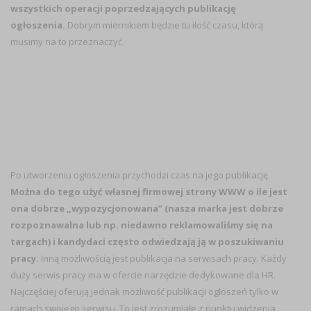
wszystkich operacji poprzedzających publikację
ogłoszenia.
Dobrym miernikiem będzie tu ilość czasu, którą
musimy na to przeznaczyć.
Po utworzeniu ogłoszenia przychodzi czas na jego publikację.
Można do tego użyć własnej firmowej strony WWW o ile jest
ona dobrze „wypozycjonowana” (nasza marka jest dobrze
rozpoznawalna lub np. niedawno reklamowaliśmy się na
targach) i kandydaci często odwiedzają ją w poszukiwaniu
pracy.
Inną możliwością jest publikacja na serwisach pracy. Każdy
duży serwis pracy ma w ofercie narzędzie dedykowane dla HR.
Najczęściej oferują jednak możliwość publikacji ogłoszeń tylko w
ramach swojego serwisu. To jest zrozumiałe z punktu widzenia