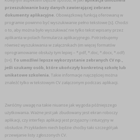
Kolejnym aspektem będzie sposób, w jaki
aplikacja umożliwia
przeszukiwanie bazy danych zawierającej zebrane
dokumenty aplikacyjne.
Obowiązkową funkcją oferowaną w
programie powinno być wyszukiwanie pełno tekstowe [s]. Chodzi
o to, aby można było wyszukiwać nie tylko tekst wpisany przez
aplikanta w polach formularza aplikacyjnego. Potrzebujemy
również wyszukiwania w załącznikach (im więcej formatów
oprogramowanie obsłuży tym lepiej – *.pdf, *.doc, *.docx, *.odf)
[s+].
To umożliwi lepsze wykorzystanie zebranych CV np.,
jeśli szukamy osób, które ukończyły konkretną szkołę lub
unikatowe szkolenia.
Takie informacje najczęściej można
znaleźć tylko w tekstowym CV załączonym podczas aplikacji.
Zwróćmy uwagę na takie niuanse jak wygoda późniejszego
użytkowania. Ważne jest jak zbudowany jest ekran roboczy
aplikacji, czy interfejs aplikacji jest przyjazny i intuicyjny w
obsłudze. Przykładem niech będzie choćby taki szczegół jak
przewijanie listy zgłoszonych CV.