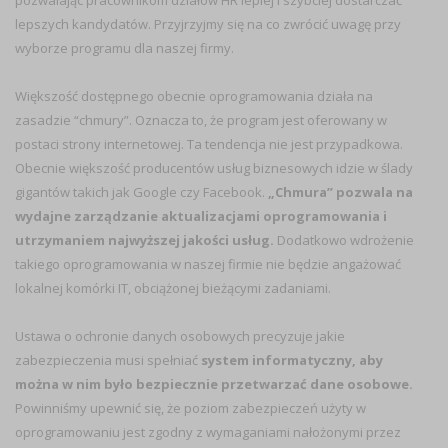
pozwalając pracownikom działów HR lepiej i szybciej dostarczać
lepszych kandydatów. Przyjrzyjmy się na co zwrócić uwagę przy
wyborze programu dla naszej firmy.
Większość dostępnego obecnie oprogramowania działa na
zasadzie “chmury”. Oznacza to, że program jest oferowany w
postaci strony internetowej. Ta tendencja nie jest przypadkowa.
Obecnie większość producentów usług biznesowych idzie w ślady
gigantów takich jak Google czy Facebook.
„Chmura” pozwala na
wydajne zarządzanie aktualizacjami oprogramowania i
utrzymaniem najwyższej jakości usług.
Dodatkowo wdrożenie
takiego oprogramowania w naszej firmie nie będzie angażować
lokalnej komórki IT, obciążonej bieżącymi zadaniami.
Ustawa o ochronie danych osobowych precyzuje jakie
zabezpieczenia musi spełniać
system informatyczny, aby
można w nim było bezpiecznie przetwarzać dane osobowe.
Powinniśmy upewnić się, że poziom zabezpieczeń użyty w
oprogramowaniu jest zgodny z wymaganiami nałożonymi przez