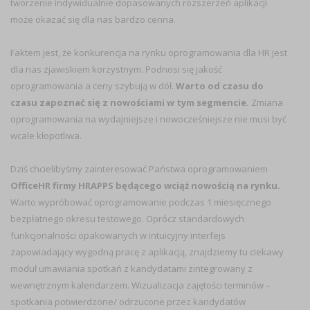
tworzenie indywidualnie dopasowanych rozszerzeń aplikacji
może okazać się dla nas bardzo cenna.
Faktem jest, że konkurencja na rynku oprogramowania dla HR jest
dla nas zjawiskiem korzystnym. Podnosi się jakość
oprogramowania a ceny szybują w dół.
Warto od czasu do
czasu zapoznać się z nowościami w tym segmencie.
Zmiana
oprogramowania na wydajniejsze i nowocześniejsze nie musi być
wcale kłopotliwa.
Dziś chcielibyśmy zainteresować Państwa oprogramowaniem
OfficeHR firmy HRAPPS będącego wciąż nowością na rynku.
Warto wypróbować oprogramowanie podczas 1 miesięcznego
bezpłatnego okresu testowego. Oprócz standardowych
funkcjonalności opakowanych w intuicyjny interfejs
zapowiadający wygodną pracę z aplikacją, znajdziemy tu ciekawy
moduł umawiania spotkań z kandydatami zintegrowany z
wewnętrznym kalendarzem. Wizualizacja zajętości terminów –
spotkania potwierdzone/ odrzucone przez kandydatów