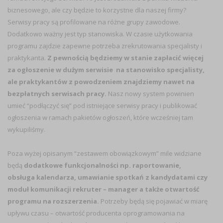
biznesowego, ale czy będzie to korzystne dla naszej firmy?
Serwisy pracy są profilowane na różne grupy zawodowe.
Dodatkowo ważny jest typ stanowiska. W czasie użytkowania
programu zajdzie zapewne potrzeba zrekrutowania specjalisty i
praktykanta.
Z pewnością będziemy w stanie zapłacić więcej
za ogłoszenie w dużym serwisie na stanowisko specjalisty,
ale praktykantów z powodzeniem znajdziemy nawet na
bezpłatnych serwisach pracy.
Nasz nowy system powinien
umieć “podłączyć się” pod istniejące serwisy pracy i publikować
ogłoszenia w ramach pakietów ogłoszeń, które wcześniej tam
wykupiliśmy.
Poza wyżej opisanym “zestawem obowiązkowym” mile widziane
będą
dodatkowe funkcjonalności np. raportowanie,
obsługa kalendarza, umawianie spotkań z kandydatami czy
moduł komunikacji rekruter – manager a także otwartość
programu na rozszerzenia.
Potrzeby będą się pojawiać w miarę
upływu czasu – otwartość producenta oprogramowania na