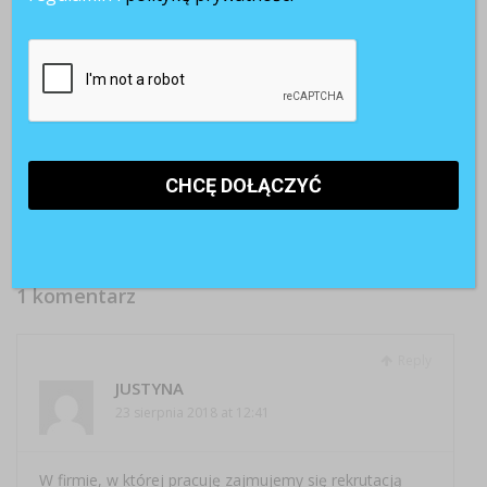
Rekrutacje
Zadowolenie
Sklepy Komfort
hamują,
kandydatów z
rekrutują do
podwyżki
rekrutacji spada
nowego salonu
znikają. Firmy
w Mysiadle
przechodzą w
tryb ostrożności
1 komentarz
Reply
JUSTYNA
23 sierpnia 2018 at 12:41
W firmie, w której pracuję zajmujemy się rekrutacją