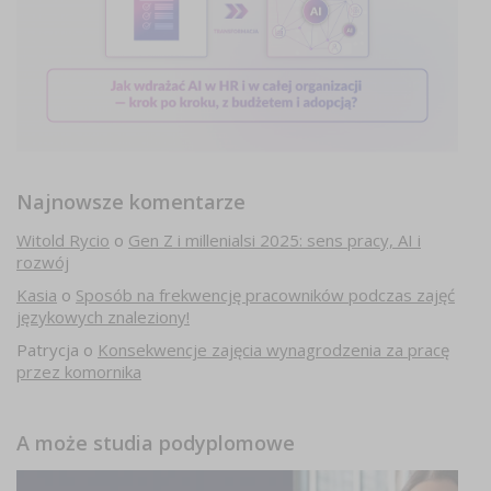
Najnowsze komentarze
Witold Rycio
o
Gen Z i millenialsi 2025: sens pracy, AI i
rozwój
Kasia
o
Sposób na frekwencję pracowników podczas zajęć
językowych znaleziony!
Patrycja
o
Konsekwencje zajęcia wynagrodzenia za pracę
przez komornika
A może studia podyplomowe