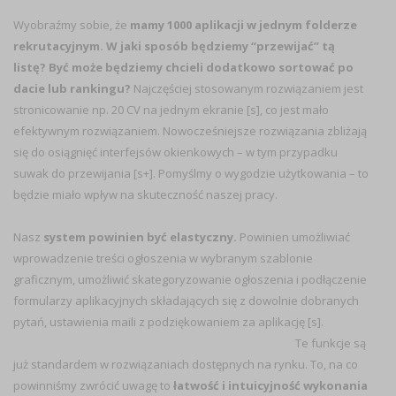
Wyobraźmy sobie, że
mamy 1000 aplikacji w jednym folderze
rekrutacyjnym. W jaki sposób będziemy “przewijać” tą
listę? Być może będziemy chcieli dodatkowo sortować po
dacie lub rankingu?
Najczęściej stosowanym rozwiązaniem jest
stronicowanie np. 20 CV na jednym ekranie [s], co jest mało
efektywnym rozwiązaniem. Nowocześniejsze rozwiązania zbliżają
się do osiągnięć interfejsów okienkowych – w tym przypadku
suwak do przewijania [s+]. Pomyślmy o wygodzie użytkowania – to
będzie miało wpływ na skuteczność naszej pracy.
Nasz
system powinien być elastyczny.
Powinien umożliwiać
wprowadzenie treści ogłoszenia w wybranym szablonie
graficznym, umożliwić skategoryzowanie ogłoszenia i podłączenie
formularzy aplikacyjnych składających się z dowolnie dobranych
pytań, ustawienia maili z podziękowaniem za aplikację [s].
Te funkcje są
już standardem w rozwiązaniach dostępnych na rynku. To, na co
powinniśmy zwrócić uwagę to
łatwość i intuicyjność wykonania