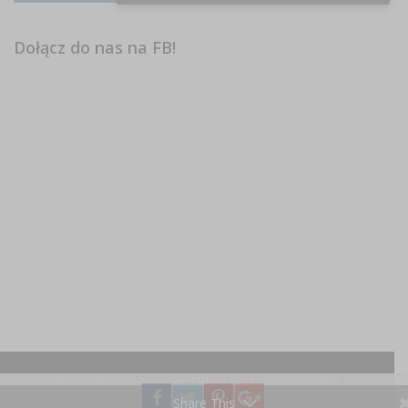
Dołącz do nas na FB!
© HRstandard.pl 2024, All rights reserved. |
Polityka
prywatności
Share This