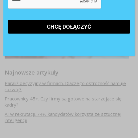
Najnowsze artykuły
Paraliż decyzyjny w firmach. Dlaczego ostrożność hamuje
rozwój?
Pracownicy 45+. Czy firmy są gotowe na starzejące się
kadry?
AI w rekrutacji. 74% kandydatów korzysta ze sztucznej
inteligencji