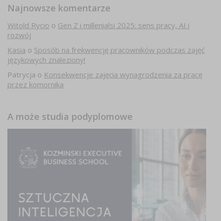
Najnowsze komentarze
Witold Rycio
o
Gen Z i millenialsi 2025: sens pracy, AI i
rozwój
Kasia
o
Sposób na frekwencję pracowników podczas zajęć
językowych znaleziony!
Patrycja
o
Konsekwencje zajęcia wynagrodzenia za pracę
przez komornika
A może studia podyplomowe