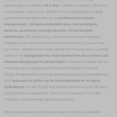
pierwszego pracodawcy
od 2-4 lat
– wynika z badania „Studenci
vs wyzwania rynku pracy”. Młodzi, którzy wybierają przyszłego
pracodawcę najczęściej kierują się
możliwością rozwoju
umiejętności, zdobycia doświadczenia i perspektywą
awansu, poziomem wynagrodzenia i dodatkowymi
benefitami.
Dla młodych liczy się również możliwość podjęcia
stałej pracy po zakończeniu praktyki oraz prestiż i pozycja firmy
na rynku. –
Młodzi ludzie coraz częściej nie chcą pracować za darmo,
zależy im na
wynagrodzeniu, które pozwoli im się utrzymać jak
również ubezpieczeniu zdrowotnym.
Praca bez dochodu dla idei
nie cieszy się już taką popularnością wśród młodych osób jak
kiedyś. Dzisiaj młodzi ostrożniej wybierają przyszłych pracodawców,
choć
sytuacja na rynku nie do końca pozwala im na bycie
wybrednym.
Konieczna jest więc pomoc państwa w tym zakresie i
zachęcanie pracodawców do otworzenia drzwi swoich firm dla
młodych
– podsumowuje Jakub Bejnarowicz.
Wykorzystano dane pochodzące z raportu Komisji Europejskiej