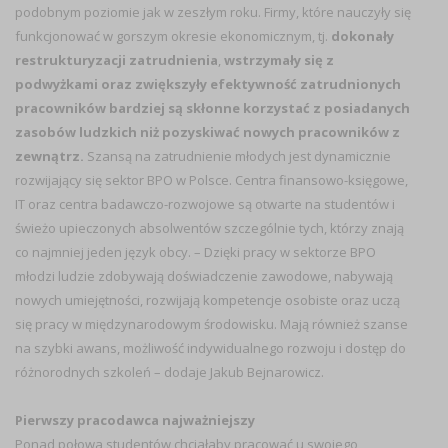
podobnym poziomie jak w zeszłym roku. Firmy, które nauczyły się
funkcjonować w gorszym okresie ekonomicznym, tj.
dokonały
restrukturyzacji zatrudnienia
,
wstrzymały się z
podwyżkami oraz zwiększyły efektywność zatrudnionych
pracowników bardziej są skłonne korzystać z posiadanych
zasobów ludzkich niż pozyskiwać nowych pracowników z
zewnątrz.
Szansą na zatrudnienie młodych jest dynamicznie
rozwijający się sektor BPO w Polsce. Centra finansowo-księgowe,
IT oraz centra badawczo-rozwojowe są otwarte na studentów i
świeżo upieczonych absolwentów szczególnie tych, którzy znają
co najmniej jeden język obcy. – Dzięki pracy w sektorze BPO
młodzi ludzie zdobywają doświadczenie zawodowe, nabywają
nowych umiejętności, rozwijają kompetencje osobiste oraz uczą
się pracy w międzynarodowym środowisku. Mają również szanse
na szybki awans, możliwość indywidualnego rozwoju i dostęp do
różnorodnych szkoleń – dodaje Jakub Bejnarowicz.
Pierwszy pracodawca najważniejszy
Ponad połowa studentów chciałaby pracować u swojego