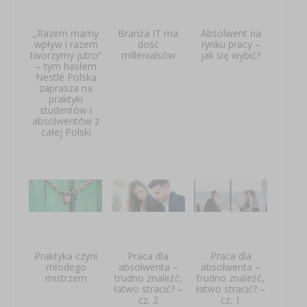
„Razem mamy
Branża IT ma
Absolwent na
wpływ i razem
dość
rynku pracy –
tworzymy jutro”
millenialsów
jak się wybić?
– tym hasłem
Nestlé Polska
zaprasza na
praktyki
studentów i
absolwentów z
całej Polski
Praktyka czyni
Praca dla
Praca dla
młodego
absolwenta –
absolwenta –
mistrzem
trudno znaleźć,
trudno znaleźć,
łatwo stracić? –
łatwo stracić? –
cz. 2
cz. 1