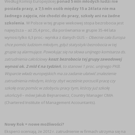
Według Komisji Europejskiej
ponad 5 mln młodych ludzi nie
posiada pracy, a 7,5 mln osób między 15 a 24 lata nie ma
żadnego zajęcia, nie chodzi do pracy, szkoły ani na żadne
szkolenia.
W Polsce w tej grupie wiekowej stopa bezrobocia jest
najwyższa – aż 25,4 proc., dla porównania w grupie 35-44 lata
wynosi tylko 6,3 proc.- wynika z danych GUS –
Obecnie cała Europa
chce pomóc ludziom młodym, gdyż statystyki bezrobocia w tej
grupie są alarmujące. Powołując się na słowa unijnego komisarza ds.
zatrudnienia całościowy
koszt bezrobocia tej grupy zawodowej
wynosi ok. 2 mld € na tydzień
, to stanowi 1 proc. unijnego PKB.
Wsparcie władz europejskich ma za zadanie ułatwić znalezienie
zatrudnienia młodym, którzy zbyt wcześnie porzucili pracę czy
szkołę oraz pomóc w zdobyciu pracy tym, którzy już szkołę
ukończyli
– mówi Jakub Bejnarowicz, Country Manager CIMA
(Chartered Institute of Management Accountants).
Nowy Rok = nowe możliwości?
Eksperci oceniają, że 2012 r. zatrudnienie w firmach utrzyma się na