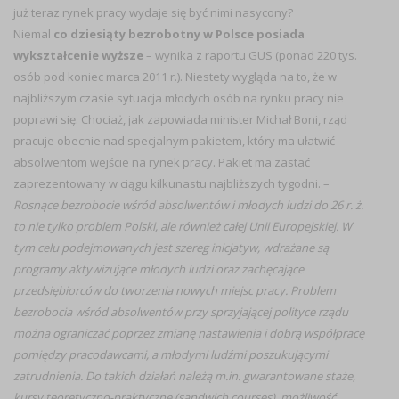
już teraz rynek pracy wydaje się być nimi nasycony?
Niemal
co dziesiąty bezrobotny w Polsce posiada
wykształcenie wyższe
– wynika z raportu GUS (ponad 220 tys.
osób pod koniec marca 2011 r.). Niestety wygląda na to, że w
najbliższym czasie sytuacja młodych osób na rynku pracy nie
poprawi się. Chociaż, jak zapowiada minister Michał Boni, rząd
pracuje obecnie nad specjalnym pakietem, który ma ułatwić
absolwentom wejście na rynek pracy. Pakiet ma zastać
zaprezentowany w ciągu kilkunastu najbliższych tygodni. –
Rosnące bezrobocie wśród absolwentów i młodych ludzi do 26 r. ż.
to nie tylko problem Polski, ale również całej Unii Europejskiej. W
tym celu podejmowanych jest szereg inicjatyw, wdrażane są
programy aktywizujące młodych ludzi oraz zachęcające
przedsiębiorców do tworzenia nowych miejsc pracy. Problem
bezrobocia wśród absolwentów przy sprzyjającej polityce rządu
można ograniczać poprzez zmianę nastawienia i dobrą współpracę
pomiędzy pracodawcami, a młodymi ludźmi poszukującymi
zatrudnienia. Do takich działań należą m.in. gwarantowane staże,
kursy teoretyczno-praktyczne (sandwich courses), możliwość