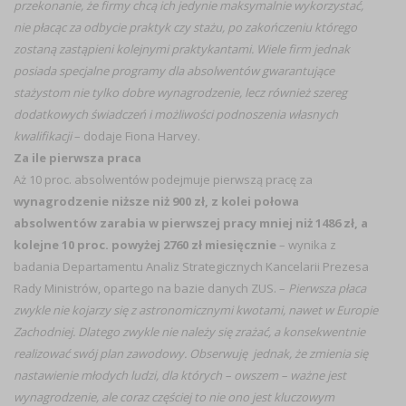
przekonanie, że firmy chcą ich jedynie maksymalnie wykorzystać,
nie płacąc za odbycie praktyk czy stażu, po zakończeniu którego
zostaną zastąpieni kolejnymi praktykantami. Wiele firm jednak
posiada specjalne programy dla absolwentów gwarantujące
stażystom nie tylko dobre wynagrodzenie, lecz również szereg
dodatkowych świadczeń i możliwości podnoszenia własnych
kwalifikacji
– dodaje Fiona Harvey.
Za ile pierwsza praca
Aż 10 proc. absolwentów podejmuje pierwszą pracę za
wynagrodzenie niższe niż 900 zł, z kolei połowa
absolwentów zarabia w pierwszej pracy mniej niż 1486 zł, a
kolejne 10 proc. powyżej 2760 zł miesięcznie
– wynika z
badania Departamentu Analiz Strategicznych Kancelarii Prezesa
Rady Ministrów, opartego na bazie danych ZUS. –
Pierwsza płaca
zwykle nie kojarzy się z astronomicznymi kwotami, nawet w Europie
Zachodniej. Dlatego zwykle nie należy się zrażać, a konsekwentnie
realizować swój plan zawodowy. Obserwuję jednak, że zmienia się
nastawienie młodych ludzi, dla których – owszem – ważne jest
wynagrodzenie, ale coraz częściej to nie ono jest kluczowym