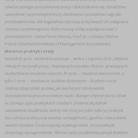
równoczesnego poszukiwania pracy i dokształcania się, doradztwo
zawodowe i psychologiczne czy zwolnienia z podatków i ulgi dla
przedsiębiorców. Nie bagatelną rolę mają w tej kwestii do odegrania
również uczelnie wyższe, które muszą ściślej współpracować z
pracodawcami
– mówi Fiona Harvey, Szef ds. rozwoju CIMA w
Polsce (Chartered Institute of Management Accountants).
Maraton praktyk i staży
Niemal 41 proc. studentów pracuje – wnika z raportu GUS
„Wejście
młodych na rynek pracy
„. Najwięcej bo prawie 69 proc. pracujących
studentów to studenci zaoczni, 41 proc. – studenci wieczorowi, a
tylko 5 proc. – słuchacze studiów dziennych.–
Studenci coraz
częściej zdają sobie sprawę, jak ważne jest zdobywanie
doświadczenia jeszcze w trakcie nauki, dlatego chętnie biorą udział
w różnego typu praktykach i stażach. Zmienia się jednak
nastawienie studentów, którzy nie chcą już tylko zaliczyć praktyk,
lecz zdobyć praktyczną wiedzę i umiejętności, zgodne z kierunkiem
swoich studiów. Coraz częściej oczekują także, że za praktyki
otrzymają wynagrodzenie. Wśród części studentów panuje bowiem