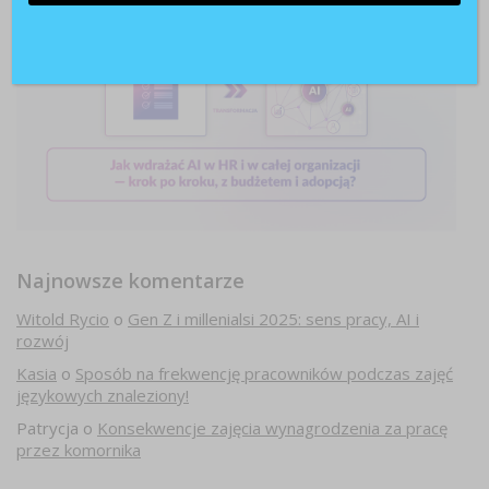
Najnowsze komentarze
Witold Rycio
o
Gen Z i millenialsi 2025: sens pracy, AI i
rozwój
Kasia
o
Sposób na frekwencję pracowników podczas zajęć
językowych znaleziony!
Patrycja
o
Konsekwencje zajęcia wynagrodzenia za pracę
przez komornika