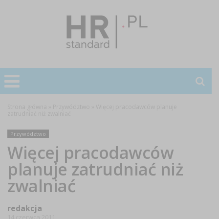
Strona główna
»
Przywództwo
»
Więcej pracodawców planuje
zatrudniać niż zwalniać
Przywództwo
Więcej pracodawców
planuje zatrudniać niż
zwalniać
redakcja
14 czerwca 2011