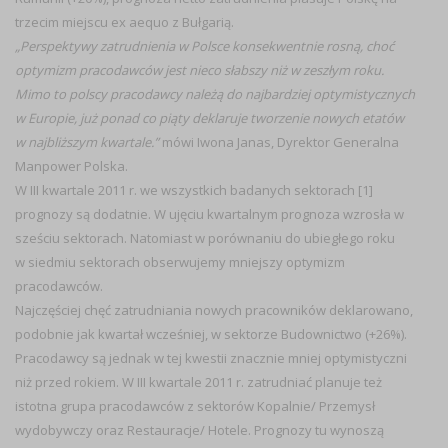
trzecim miejscu ex aequo z Bułgarią.
„Perspektywy zatrudnienia w Polsce konsekwentnie rosną, choć
optymizm pracodawców jest nieco słabszy niż w zeszłym roku.
Mimo to polscy pracodawcy należą do najbardziej optymistycznych
w Europie, już ponad co piąty deklaruje tworzenie nowych etatów
w najbliższym kwartale.”
mówi Iwona Janas, Dyrektor Generalna
Manpower Polska.
W III kwartale 2011 r. we wszystkich badanych sektorach [1]
prognozy są dodatnie. W ujęciu kwartalnym prognoza wzrosła w
sześciu sektorach. Natomiast w porównaniu do ubiegłego roku
w siedmiu sektorach obserwujemy mniejszy optymizm
pracodawców.
Najczęściej chęć zatrudniania nowych pracowników deklarowano,
podobnie jak kwartał wcześniej, w sektorze Budownictwo (+26%).
Pracodawcy są jednak w tej kwestii znacznie mniej optymistyczni
niż przed rokiem. W III kwartale 2011 r. zatrudniać planuje też
istotna grupa pracodawców z sektorów Kopalnie/ Przemysł
wydobywczy oraz Restauracje/ Hotele. Prognozy tu wynoszą