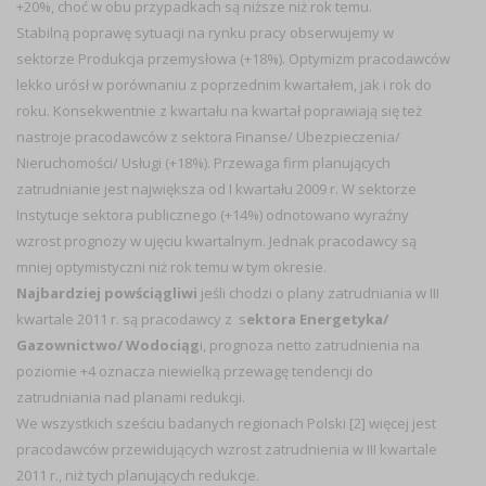
+20%, choć w obu przypadkach są niższe niż rok temu.
Stabilną poprawę sytuacji na rynku pracy obserwujemy w
sektorze Produkcja przemysłowa (+18%). Optymizm pracodawców
lekko urósł w porównaniu z poprzednim kwartałem, jak i rok do
roku. Konsekwentnie z kwartału na kwartał poprawiają się też
nastroje pracodawców z sektora Finanse/ Ubezpieczenia/
Nieruchomości/ Usługi (+18%). Przewaga firm planujących
zatrudnianie jest największa od I kwartału 2009 r. W sektorze
Instytucje sektora publicznego (+14%) odnotowano wyraźny
wzrost prognozy w ujęciu kwartalnym. Jednak pracodawcy są
mniej optymistyczni niż rok temu w tym okresie.
Najbardziej powściągliwi
jeśli chodzi o plany zatrudniania w III
kwartale 2011 r. są pracodawcy z s
ektora Energetyka/
Gazownictwo/ Wodociąg
i, prognoza netto zatrudnienia na
poziomie +4 oznacza niewielką przewagę tendencji do
zatrudniania nad planami redukcji.
We wszystkich sześciu badanych regionach Polski [2] więcej jest
pracodawców przewidujących wzrost zatrudnienia w III kwartale
2011 r., niż tych planujących redukcje.