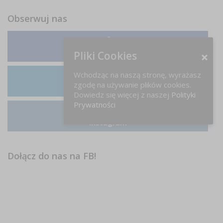
Obserwuj nas
Facebook
Pliki Cookies
Wchodząc na naszą stronę, wyrażasz
zgodę na używanie plików cookies.
LinkedIn
Dowiedz się więcej z naszej
Polityki
Prywatności
Instagram
Dołącz do nas na FB!