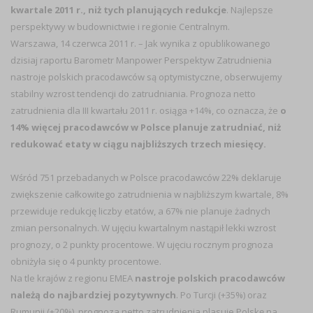
kwartale 2011 r., niż tych planujących redukcje
. Najlepsze
perspektywy w budownictwie i regionie Centralnym.
Warszawa, 14 czerwca 2011 r. – Jak wynika z opublikowanego
dzisiaj raportu Barometr Manpower Perspektyw Zatrudnienia
nastroje polskich pracodawców są optymistyczne, obserwujemy
stabilny wzrost tendencji do zatrudniania. Prognoza netto
zatrudnienia dla III kwartału 2011 r. osiąga +14%, co oznacza, że
o
14% więcej pracodawców w Polsce planuje zatrudniać, niż
redukować etaty w ciągu najbliższych trzech miesięcy.
Wśród 751 przebadanych w Polsce pracodawców 22% deklaruje
zwiększenie całkowitego zatrudnienia w najbliższym kwartale, 8%
przewiduje redukcję liczby etatów, a 67% nie planuje żadnych
zmian personalnych. W ujęciu kwartalnym nastąpił lekki wzrost
prognozy, o 2 punkty procentowe. W ujęciu rocznym prognoza
obniżyła się o 4 punkty procentowe.
Na tle krajów z regionu EMEA
nastroje polskich pracodawców
należą do najbardziej pozytywnych
. Po Turcji (+35%) oraz
Rumunii (+20%), prognoza netto zatrudnienia plasuje Polskę na