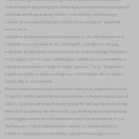
Południowym optymistyczne deklaracje pracodawców dotyczące III
kwartału wynikają w dużej mierze z naturalnego sezonowego
ożywienia w produkcji sprzętu AGD oraz w turystyce.”
wyjaśnia
Iwona Janas
Globalnie przewidywania pracodawców co do zatrudnienia w III
kwartale są pozytywne w 35 z 39 krajach, a prognozy ulegają
poprawie w 20 krajach w porównaniu do poprzedniego kwartału i
w 24 krajach rok do roku. Najsilniejszy optymizm obserwujemy u
wśród pracodawców z Indii, Brazylii, Tajwanu, Turcji i Singapuru.
Najniższe i jedyne ujemne prognozy odnotowano dla Hiszpanii,
Grecji, Włoch oraz Irlandii.
Wyniki badania wskazują na bardzo dobrą sytuację w Niemczech.
Prognoza netto zatrudnienia na poziomie +12% jest najwyższą od
2007 r. i sygnalizuje powrót rynku pracy do sytuacji sprzed recesji.
Mimo iż pracodawcy we Włoszech, czy Wielkiej Brytanii pozostają
powściągliwi w kwestii zatrudniania nowych pracowników, to już
dla Kanady i Francji odnotowano najwyższe wyniki w historii
badania. Natomiast perspektywy zatrudnienia w Japonii oraz