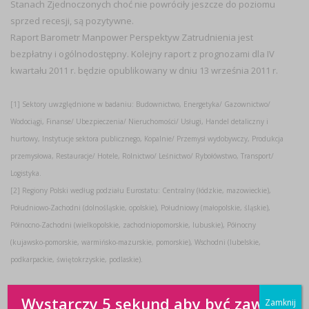
Stanach Zjednoczonych choć nie powróciły jeszcze do poziomu
sprzed recesji, są pozytywne.
Raport Barometr Manpower Perspektyw Zatrudnienia jest
bezpłatny i ogólnodostępny. Kolejny raport z prognozami dla IV
kwartału 2011 r. będzie opublikowany w dniu 13 września 2011 r.
[1] Sektory uwzględnione w badaniu: Budownictwo, Energetyka/ Gazownictwo/
Wodociągi, Finanse/ Ubezpieczenia/ Nieruchomości/ Usługi, Handel detaliczny i
hurtowy, Instytucje sektora publicznego, Kopalnie/ Przemysł wydobywczy, Produkcja
przemysłowa, Restauracje/ Hotele, Rolnictwo/ Leśnictwo/ Rybołówstwo, Transport/
Logistyka.
[2] Regiony Polski według podziału Eurostatu: Centralny (łódzkie, mazowieckie),
Południowo-Zachodni (dolnośląskie, opolskie), Południowy (małopolskie, śląskie),
Północno-Zachodni (wielkopolskie, zachodniopomorskie, lubuskie), Północny
(kujawsko-pomorskie, warmińsko-mazurskie, pomorskie), Wschodni (lubelskie,
podkarpackie, świętokrzyskie, podlaskie).
Źródło: Manpower Polska
Wystarczy 5 sekund aby być zawsze
Zamknij