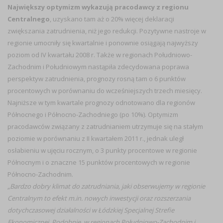
Największy optymizm wykazują pracodawcy z regionu
Centralnego
, uzyskano tam aż o 20% więcej deklaracji
zwiększania zatrudnienia, niż jego redukcji. Pozytywne nastroje w
regionie umocniły się kwartalnie i ponownie osiągają najwyższy
poziom od IV kwartału 2008 r. Także w regionach Południowo-
Zachodnim i Południowym nastąpiła zdecydowana poprawa
perspektyw zatrudnienia, prognozy rosną tam o 6 punktów
procentowych w porównaniu do wcześniejszych trzech miesięcy.
Najniższe w tym kwartale prognozy odnotowano dla regionów
Północnego i Północno-Zachodniego (po 10%). Optymizm
pracodawców związany z zatrudnianiem utrzymuje się na stałym
poziomie w porównaniu z II kwartałem 2011 r., jednak uległ
osłabieniu w ujęciu rocznym, o 3 punkty procentowe w regionie
Północnym i o znaczne 15 punktów procentowych w regionie
Północno-Zachodnim.
„Bardzo dobry klimat do zatrudniania, jaki obserwujemy w regionie
Centralnym to efekt m.in. nowych inwestycji oraz rozszerzania
dotychczasowej działalności w Łódzkiej Specjalnej Strefie
Ekonomicznej. Podobnie, w regionach Południowo-Zachodnim i