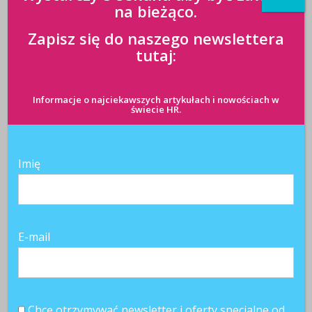
na bieżąco.
Zapisz się do naszego newslettera
tutaj:
TAGI:
Barometr Manpower Perspektywy Zatrudnienia
Informacje o najciekawszych artykułach i nowościach w
POWIĄZANE ARTYKUŁY
świecie HR.
Imię
E-mail
Pracodawcy
Barometr
Barometr
umiarkowanie
Manpower
Manpower
optymistyczni w
Perspektywy
Perspektywy
I kwartale 2011
Zatrudnienia:
Zatrudnienia –
IV kwartał
Chcę otrzymywać newsletter i oferty specjalne od