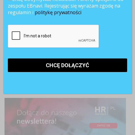
zespołu EBnavi. Rejestrując się wyrażam zgodę na
regulamin i
politykę prywatności