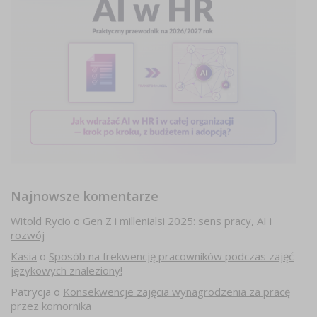
Najnowsze komentarze
Witold Rycio
o
Gen Z i millenialsi 2025: sens pracy, AI i
rozwój
Kasia
o
Sposób na frekwencję pracowników podczas zajęć
językowych znaleziony!
Patrycja
o
Konsekwencje zajęcia wynagrodzenia za pracę
przez komornika