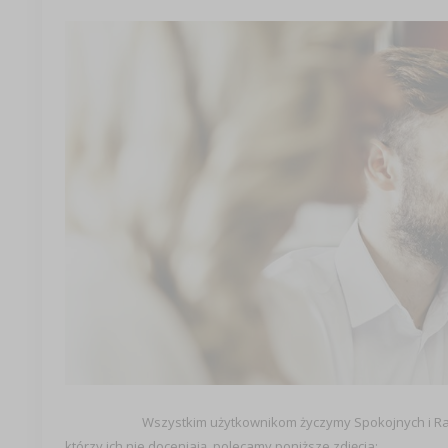
Wszystkim użytkownikom życzymy Spokojnych i Rado
którzy ich nie doceniają, polecamy poniższe zdjęcia: