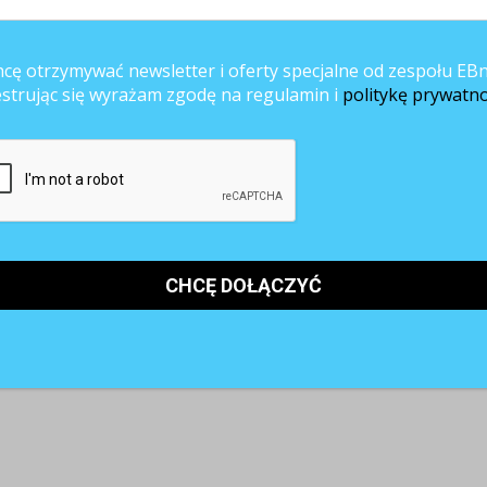
cę otrzymywać newsletter i oferty specjalne od zespołu EBn
estrując się wyrażam zgodę na regulamin i
politykę prywatno