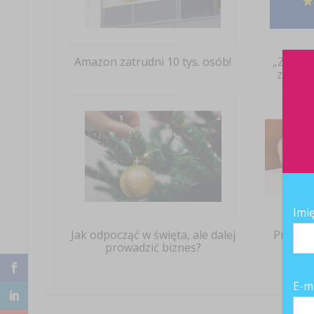
Amazon zatrudni 10 tys. osób!
„Zwykłe
zmieni
Imi
Jak odpocząć w święta, ale dalej
Przełom
prowadzić biznes?
E-m