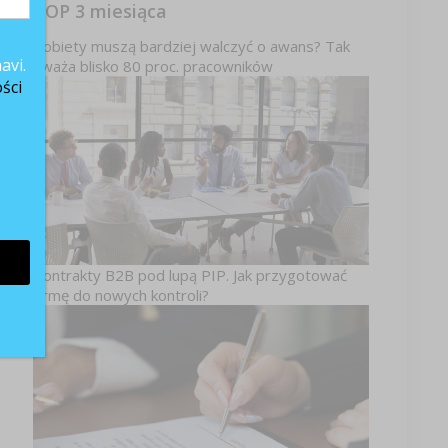
TOP 3 miesiąca
Kobiety muszą bardziej walczyć o awans? Tak
avi.
uważa blisko 80 proc. pracowników
ści
Kontrakty B2B pod lupą PIP. Jak przygotować
firmę do nowych kontroli?