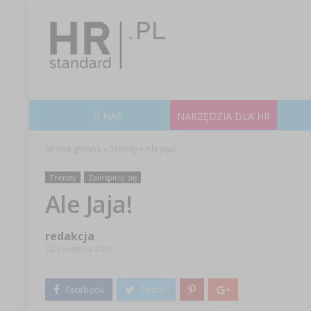
O NAS
NARZĘDZIA DLA HR
Strona główna
»
Trendy
»
Ale Jaja!
Trendy
Zainspiruj się
Ale Jaja!
redakcja
22 kwietnia 2011