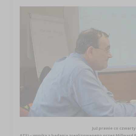
Już prawie co czwarty
ATS) – wynika z badania zrealizowanego przez Millward 