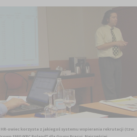
 HR-owiec korzysta z jakiegoś systemu wspierania rekrutacji (tzw.
Brown SMG/KRC Poland* dla Grupy Pracuj. Najczęściej