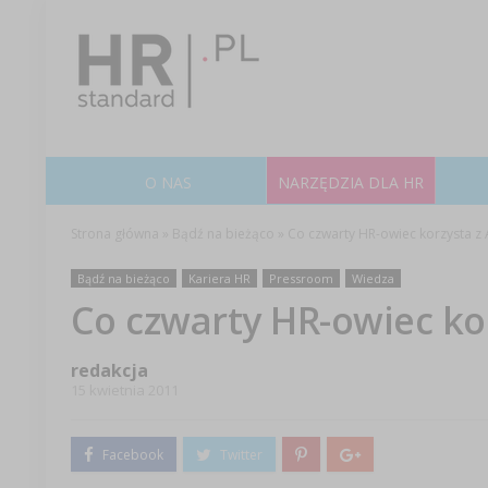
O NAS
NARZĘDZIA DLA HR
Strona główna
»
Bądź na bieżąco
»
Co czwarty HR-owiec korzysta z 
Bądź na bieżąco
Kariera HR
Pressroom
Wiedza
Co czwarty HR-owiec ko
redakcja
15 kwietnia 2011