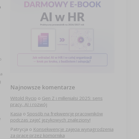
h
o
ia
ą
Najnowsze komentarze
Witold Rycio
o
Gen Z i millenialsi 2025: sens
pracy, AI i rozwój
a
Kasia
o
Sposób na frekwencję pracowników
e
podczas zajęć językowych znaleziony!
Patrycja
o
Konsekwencje zajęcia wynagrodzenia
za pracę przez komornika