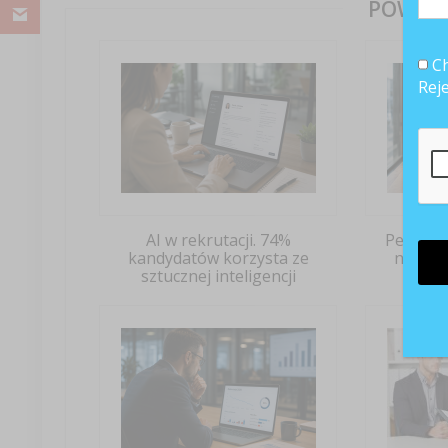
POWIĄZ
Ch
Rej
AI w rekrutacji. 74%
Pełny et
kandydatów korzysta ze
nadal 
sztucznej inteligencji