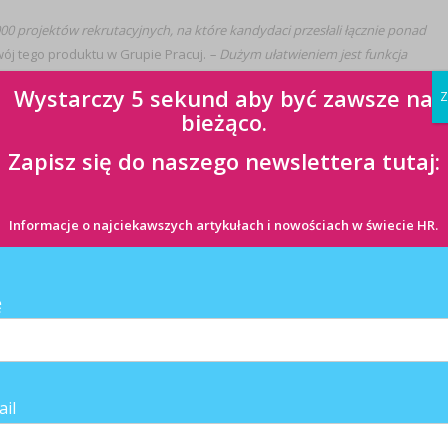
00 projektów rekrutacyjnych, na które kandydaci przesłali łącznie
ponad
ój tego produktu w Grupie Pracuj.
– Dużym ułatwieniem jest funkcja
eRecruiter wskazuje najskuteczniejsze kanały rekrutacyjne i pozwala
Wystarczy 5 sekund aby być zawsze na
Z
acowników. Od tego roku, dzięki nowej funkcjonalności, rekruter może
bieżąco.
. na Facebooku, Twitterze czy Blipie).
 można przetestować eRecruitera za symboliczną złotówkę. Wystarczy wejść
Zapisz się do naszego newslettera tutaj:
est obejmuje miesięczny dostęp do wersji eRecruiter Standard.
Informacje o najciekawszych artykułach i nowościach w świecie HR.
C w dniach 12-25 października 2010 r. na losowo-kwotowej próbie 506
 z internetowych serwisów pracy.
ę
ail