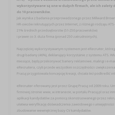
wykorzystywane są one w dużych firmach, ale ich zalety
do 10 pracowników.
Jak wynika z badania przeprowadzonego przez Millward Brow
HR-owców rekrutujących przez Internet, z różnego rodzaju ATS
21% średnich przedsiębiorstw (51-250 pracowników)
i prawie co 3. duża firma (ponad 250 zatrudnionych).
Najczęściej wykorzystywanym systemem jest eRecruiter, któreg
drugi badany (46%), deklarujący korzystanie z systemu ATS. Wł
miesiące, będą przekonywać banery reklamowe, malingi i e-mail
eRecruitera, czyli przede wszystkim oszczędności i zwiększenia
Pracuj przygotowała koncepcję kreacji, chciała też podkreślić in
eRecruiter oferowany jest przez Grupę Pracuj od 2009 roku. Um
firmowej stronie www, w intranecie, w portalu Pracuj.pl oraz i
aplikacji kandydatów za pomocą skonstruowanego przez rekrute
ułatwia weryfikację doświadczenia zawodowego i umiejętności
zbudowanie wewnętrznej bazy CV kandydatów.