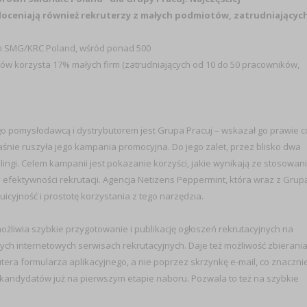
 doceniają również rekruterzy z małych podmiotów, zatrudniającyc
n SMG/KRC Poland, wśród ponad 500
-ów korzysta 17% małych firm (zatrudniających od 10 do 50 pracowników,
o pomysłodawcą i dystrybutorem jest Grupa Pracuj – wskazał go prawie c
aśnie ruszyła jego kampania promocyjna. Do jego zalet, przez blisko dwa
ingi. Celem kampanii jest pokazanie korzyści, jakie wynikają ze stosowan
 efektywności rekrutacji. Agencja Netizens Peppermint, która wraz z Grup
tuicyjność i prostotę korzystania z tego narzędzia.
ożliwia szybkie przygotowanie i publikację ogłoszeń rekrutacyjnych na
nnych internetowych serwisach rekrutacyjnych. Daje też możliwość zbierani
ra formularza aplikacyjnego, a nie poprzez skrzynkę e-mail, co znaczni
 kandydatów już na pierwszym etapie naboru. Pozwala to też na szybkie