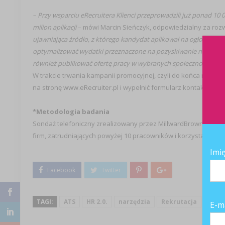
– Przy wsparciu eRecruitera Klienci przeprowadzili już ponad 10 0
milion aplikacji
– mówi Marcin Sieńczyk, odpowiedzialny za rozw
ujawniająca źródło, z którego kandydat aplikował na ogłoszenie. 
optymalizować wydatki przeznaczone na pozyskiwanie nowych pr
również publikować ofertę pracy w wybranych społecznościach (np
W trakcie trwania kampanii promocyjnej, czyli do końca maja,
na stronę
www.eRecruiter.pl
i wypełnić formularz kontaktowy. T
*Metodologia badania
Sondaż telefoniczny zrealizowany przez MillwardBrown SMG/KR
firm, zatrudniających powyżej 10 pracowników i korzystających
Imi
TAGI:
ATS
HR 2.0.
narzędzia
Rekrutacja
E-m