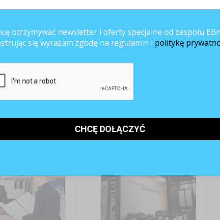
ANE ARTYKUŁY
cę otrzymywać newsletter i oferty specjalne od zespołu EBn
estrując się wyrażam zgodę na regulamin i
politykę prywatno
at albo nic? Polska
Oczekiwania kandydatów się
odstaje od Europy
zmieniły. Bezpieczeństwo
wygrywa z benefitami