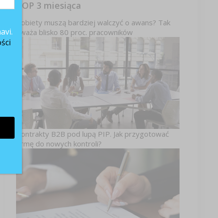
TOP 3 miesiąca
Kobiety muszą bardziej walczyć o awans? Tak
avi.
uważa blisko 80 proc. pracowników
ści
Kontrakty B2B pod lupą PIP. Jak przygotować
firmę do nowych kontroli?