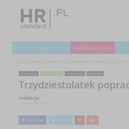
O NAS
NARZĘDZIA DLA HR
Strona główna
»
Know How
»
Trzydziestolatek popracuje od 1 do 5 l
Know How
Komunikacja
Pressroom
Strategia
Trzydziestolatek popracu
redakcja
23 września 2009