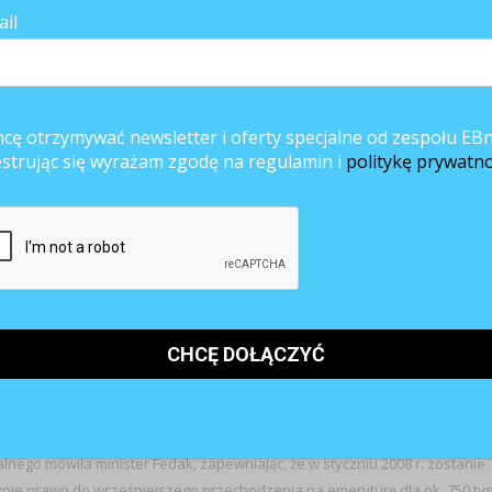
ail
anuta Koradecka uważa, że wiek emerytalny należy w Polsce wydłużyć do 
Europie. Średni wiek osoby odchodzącej w Polsce z rynku pracy wynosi 5
niż w krajach tzw. starej Unii Europejskiej, gdzie ludzie przechodzą na
cę otrzymywać newsletter i oferty specjalne od zespołu EBn
estrując się wyrażam zgodę na regulamin i
politykę prywatno
h Wiesława Taranowska powiedziała, że „związkowcy absolutnie nie
ętnie w jaki sposób miałoby to nastąpić”.
ycie od 1999 r. pomylili się w obliczeniach, a teraz chcą ratować system
aczyła. Dodała, że proponując pracę do 65 czy 70 lat zapominają oni, że i b
 chce odchodzić na emeryturę. Robi to wtedy, gdy staje przed nim widmo
iek po 50-tce jest już nieefektywny i nie zwalniali takich osób zatrudniają
rodzenie – powiedziała Taranowska.
się on od początku reformy emerytalnej, która weszła w życie 1 stycznia
ydłużenie lat pracy, a przede wszystkim zrównanie wieku emerytalnego
h punktów reformy wicepremiera Jerzego Hausnera.
nego mówiła minister Fedak, zapewniając, że w styczniu 2008 r. zostanie
ynie prawo do wcześniejszego przechodzenia na emeryturę dla ok. 750 tys