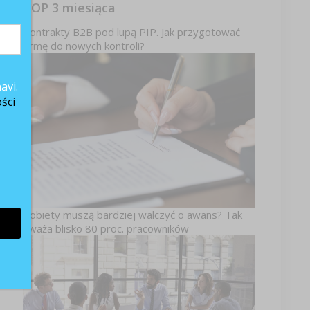
TOP 3 miesiąca
co
Kontrakty B2B pod lupą PIP. Jak przygotować
firmę do nowych kontroli?
7
avi.
ści
ez
c
Kobiety muszą bardziej walczyć o awans? Tak
uważa blisko 80 proc. pracowników
.