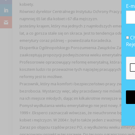
kobiety.
E-m
Również dyrektor Centralnego Instytutu Ochrony Pracy prof. D
najmniej 65 lat dla kobiet i 67 dla mężczyzn.
Jesteśmy krajem, który ma jednych z najmłodszych emerytów w 
lat, a co gorsza stale się on skraca. Jest to tendencja odwrotna 
Ch
emerytury coraz później – powiedziała Koradecka.
Rej
Ekspertka Ogólnopolskiego Porozumienia Związków Zawodowyc
zaakceptują propozycji podwyższenia wieku emerytalnego, oboj
Profesorowie opracowujący reformę emerytalną, która weszła w ż
kosztem ludzi i to przeważnie tych najciężej pracujących – zazn
reformy jest to możliwe.
Pracownik, który ma komfort i bezpieczeństwo pracy zwykle nie
bezrobocia. Wystarczy więc, aby pracodawcy nie mówili, że człow
na ich miejsce młodych, dając im kilkakrotnie mniejsze wynag
Pomysł wydłużania wieku emerytalnego nie jest nowy. Pojawiał 
1999 r. Eksperci zaznaczali wówczas, że nieuchronne będzie w
kobiet i mężczyzn. W 2004 r. był to także jeden z ważniejszyc
Zaraz po objęciu rządów przez PO, o wydłużeniu wieku emerytal
opracowany projekt w tej sprawie. Do tej pory ograniczono jed