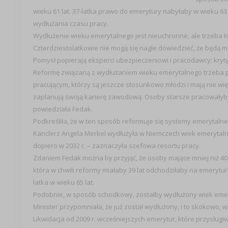
wieku 61 lat.
37-latka prawo do emerytury nabyłaby w wieku 63 l
wydłużania czasu pracy.
Wydłużenie wieku emerytalnego jest nieuchronne, ale trzeba to
Czterdziestolatkowie nie mogą się nagle dowiedzieć, że będą mu
Pomysł popierają eksperci ubezpieczeniowi i pracodawcy; kryt
Reformę związaną z wydłużaniem wieku emerytalnego trzeba p
pracującym, którzy są jeszcze stosunkowo młodzi i mają nie więc
zaplanują swoją karierę zawodową. Osoby starsze pracowałyby t
powiedziała Fedak.
Podkreśliła, że w ten sposób reformuje się systemy emerytalne
Kanclerz Angela Merkel wydłużyła w Niemczech wiek emerytalny 
dopiero w 2032 r. – zaznaczyła szefowa resortu pracy.
Zdaniem Fedak można by przyjąć, że osoby mające mniej niż 40 l
która w chwili reformy miałaby 39 lat odchodziłaby na emeryturę
latka w wieku 65 lat.
Podobnie, w sposób schodkowy, zostałby wydłużony wiek emer
Minister przypomniała, że już został wydłużony, i to skokowo, 
Likwidacja od 2009 r. wcześniejszych emerytur, które przysługiw