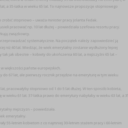
at, a 35-latka w wieku 65 lat. To najnowsze propozycje stopniowego
 zrobić stopniowo – uważa minister pracy Jolanta Fedak.
sieli pracować np. 10 lat dłużej – powiedziała szefowa resortu pracy.
ykują związkowcy.
rzeprowadzać systematycznie. Na początek należy zapowiedzieć ją
ej niż 40 lat. Wiedząc, że wiek emerytalny zostanie wydłużony lepiej
ak jak obecnie – kobiety do ukończenia 60 lat, a mężczyźni 65 lat –
 w większości państw europejskich.
do 67 lat, ale pierwszy rocznik przejdzie na emeryturę w tym wieku
at, pracowałyby stopniowo od 1 do 5 lat dłużej. W ten sposób kobieta,
 w wieku 61 lat. 37-latka prawo do emerytury nabyłaby w wieku 63 lat, a 3
ytalny mężczyzn – powiedziała.
wiek emerytalny.
ały 55-letnim kobietom z co najmniej 30-letnim stażem pracy i 60-letnim