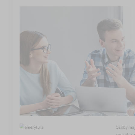
Osoby mają
sposób kob