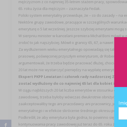
mężczyznom z co najmniej 35-letnim stażem pracy, spowodowała 
65. roku życia dla mężczyzn – zaznaczyła Fedak.
Polski system emerytalny przewiduje, że – co do zasady – na em
Niektóre grupy zawodowe, pracujące w szczególnych warunkach
emeryturę o 5 lat wcześniej. Jeszcze szybciej emerytami mogą stać
W sierpniu minister w kancelarii premiera Michał Boni mówił w 
zrobić to jak najszybciej. Mówił o granicy 65, 67, a nawet 70 lat.
Za wydłużeniem wieku emerytalnego opowiadają się także ekspe
prasowej, poświęconej przyszłym emeryturom, dr Robert Gwiaz
argumentowali, że trzeba będzie pracować dłużej, chociażby z 
20 lat może nie wystarczyć pieniędzy na wypłatę emerytur, a j
Ekspert PKPP Lewiatan i członek rady nadzorczej ZUS Je
zostać wydłużony do co najmniej 65 lat dla kobiet i 67 dl
W ciągu najbliższych 20 lat liczba emerytów w stosunku od osó
zawodowej, trzeba byłoby wówczas dwukrotnie obniżyć emeryt
Imi
zaakceptowaliby tego ani pracodawcy ani pracownicy, jest to
emerytalnego i w efekcie skrócenie średniego okresu pobiera
Podkreślił, że aby emerytura była godna, to powinno się pracow
kontynuowania pracy zawodowej już teraz do 65. roku życia, a w 