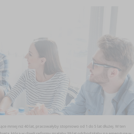
ce mniej niż 40 lat, pracowałyby stopniowo od 1 do 5 lat dłużej. W ten
ieta, która w chwili reformy miałaby 39 lat odchodziłaby na emeryturę w