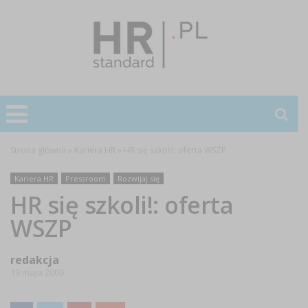
Strona główna
»
Kariera HR
»
HR się szkoli!: oferta WSZP
Kariera HR
Pressroom
Rozwijaj się
HR się szkoli!: oferta
WSZP
redakcja
19 maja 2009