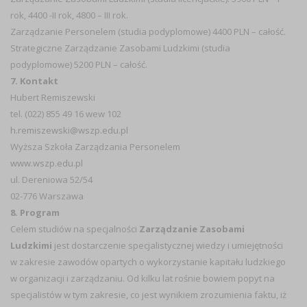
rok, 4400 -II rok, 4800 – III rok.
Zarządzanie Personelem (studia podyplomowe) 4400 PLN – całość.
Strategiczne Zarządzanie Zasobami Ludzkimi (studia
podyplomowe) 5200 PLN – całość.
7. Kontakt
Hubert Remiszewski
tel. (022) 855 49 16 wew 102
h.remiszewski@wszp.edu.pl
Wyższa Szkoła Zarządzania Personelem
www.wszp.edu.pl
ul. Dereniowa 52/54
02-776 Warszawa
8. Program
Celem studiów na specjalności
Zarządzanie Zasobami
Ludzkimi
jest dostarczenie specjalistycznej wiedzy i umiejętności
w zakresie zawodów opartych o wykorzystanie kapitału ludzkiego
w organizacji i zarządzaniu. Od kilku lat rośnie bowiem popyt na
specjalistów w tym zakresie, co jest wynikiem zrozumienia faktu, iż