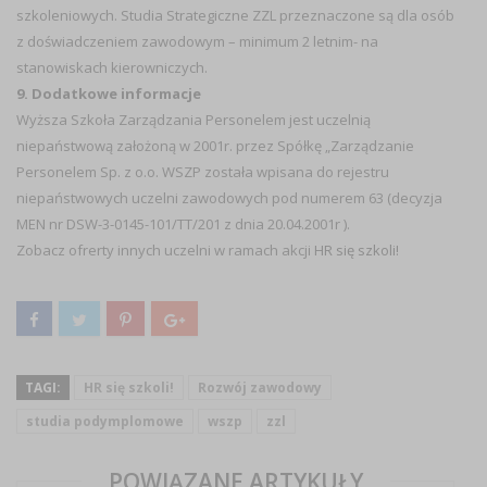
szkoleniowych. Studia Strategiczne ZZL przeznaczone są dla osób
z doświadczeniem zawodowym – minimum 2 letnim- na
stanowiskach kierowniczych.
9. Dodatkowe informacje
Wyższa Szkoła Zarządzania Personelem jest uczelnią
niepaństwową założoną w 2001r. przez Spółkę „Zarządzanie
Personelem Sp. z o.o. WSZP została wpisana do rejestru
niepaństwowych uczelni zawodowych pod numerem 63 (decyzja
MEN nr DSW-3-0145-101/TT/201 z dnia 20.04.2001r ).
Zobacz ofrerty innych uczelni w ramach akcji
HR się szkoli!
TAGI:
HR się szkoli!
Rozwój zawodowy
studia podymplomowe
wszp
zzl
POWIĄZANE ARTYKUŁY