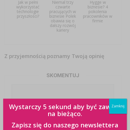
Jak w pełni
Niemal trzy
Hygge w
wykorzystać
czwarte
biznesie? 4
technologie
pracujących w
pokolenia
przyszłości?
biznesie Polek
pracowników w
obawia się o
firmie
dalszy rozwój
kariery
Z przyjemnością poznamy Twoją opinię
SKOMENTUJ
Wystarczy 5 sekund aby być zawsze
Zamknij
na bieżąco.
Zapisz się do naszego newslettera