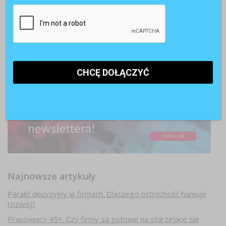
Najnowsze artykuły
Paraliż decyzyjny w firmach. Dlaczego ostrożność hamuje
rozwój?
Pracownicy 45+. Czy firmy są gotowe na starzejące się