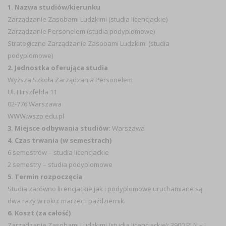
1. Nazwa studiów/kierunku
Zarządzanie Zasobami Ludzkimi (studia licencjackie)
Zarządzanie Personelem (studia podyplomowe)
Strategiczne Zarządzanie Zasobami Ludzkimi (studia
podyplomowe)
2. Jednostka oferująca studia
Wyższa Szkoła Zarządzania Personelem
Ul. Hirszfelda 11
02-776 Warszawa
WWW.wszp.edu.pl
3. Miejsce odbywania studiów:
Warszawa
4. Czas trwania (w semestrach)
6 semestrów – studia licencjackie
2 semestry – studia podyplomowe
5. Termin rozpoczęcia
Studia zarówno licencjackie jak i podyplomowe uruchamiane są
dwa razy w roku: marzec i październik.
6. Koszt (za całość)
Zarządzanie Zasobami Ludzkimi (studia licencjackie): 3900 PLN – I