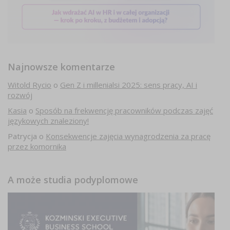
Najnowsze komentarze
Witold Rycio
o
Gen Z i millenialsi 2025: sens pracy, AI i
rozwój
Kasia
o
Sposób na frekwencję pracowników podczas zajęć
językowych znaleziony!
Patrycja
o
Konsekwencje zajęcia wynagrodzenia za pracę
przez komornika
A może studia podyplomowe