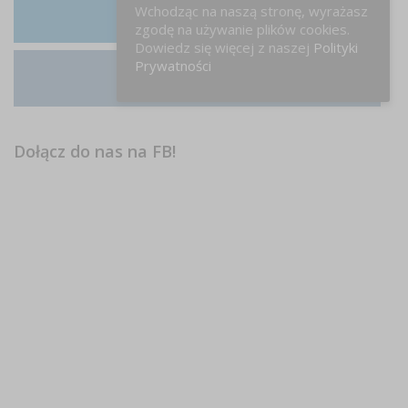
Wchodząc na naszą stronę, wyrażasz
LinkedIn
zgodę na używanie plików cookies.
Dowiedz się więcej z naszej
Polityki
Prywatności
Instagram
Dołącz do nas na FB!