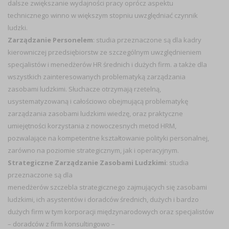
dalsze zwiększanie wydajności pracy oprócz aspektu
technicznego winno w większym stopniu uwzględniać czynnik
ludzki.
Zarządzanie Personelem
: studia przeznaczone są dla kadry
kierowniczej przedsiębiorstw ze szczególnym uwzględnieniem
specjalistów i menedżerów HR średnich i dużych firm. a także dla
wszystkich zainteresowanych problematyką zarządzania
zasobami ludzkimi. Słuchacze otrzymają rzetelną,
usystematyzowaną i całościowo obejmującą problematykę
zarządzania zasobami ludzkimi wiedzę, oraz praktyczne
umiejętności korzystania z nowoczesnych metod HRM,
pozwalające na kompetentne kształtowanie polityki personalnej,
zarówno na poziomie strategicznym, jak i operacyjnym.
Strategiczne Zarządzanie Zasobami Ludzkimi
: studia
przeznaczone są dla
menedżerów szczebla strategicznego zajmujących się zasobami
ludzkimi, ich asystentów i doradców średnich, dużych i bardzo
dużych firm w tym korporacji międzynarodowych oraz specjalistów
– doradców z firm konsultingowo –