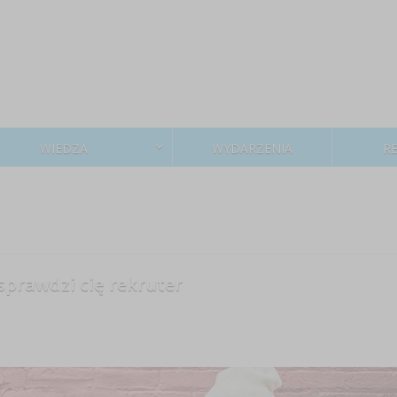
WIEDZA
WYDARZENIA
R
sprawdzi cię rekruter