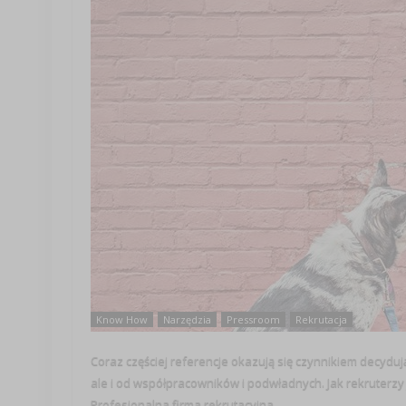
Know How
Narzędzia
Pressroom
Rekrutacja
Coraz częściej referencje okazują się czynnikiem decydu
ale i od współpracowników i podwładnych. Jak rekruterzy 
Profesjonalna firma rekrutacyjna ...