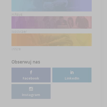
HRsys
Motivizer
Inhire
Obserwuj nas
Facebook
LinkedIn
Instagram