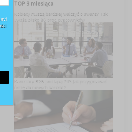
TOP 3 miesiąca
Kobiety muszą bardziej walczyć o awans? Tak
avi.
uważa blisko 80 proc. pracowników
ści
Kontrakty B2B pod lupą PIP. Jak przygotować
firmę do nowych kontroli?