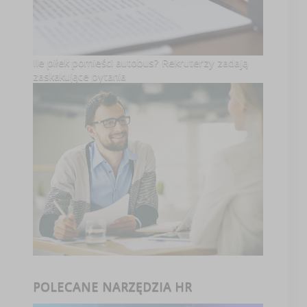
Ile piłek pomieści autobus? Rekruterzy zadają
zaskakujące pytania
POLECANE NARZĘDZIA HR