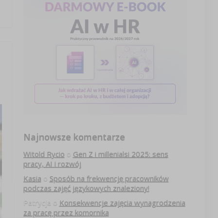
Najnowsze komentarze
Witold Rycio
o
Gen Z i millenialsi 2025: sens
pracy, AI i rozwój
Kasia
o
Sposób na frekwencję pracowników
podczas zajęć językowych znaleziony!
Patrycja
o
Konsekwencje zajęcia wynagrodzenia
za pracę przez komornika