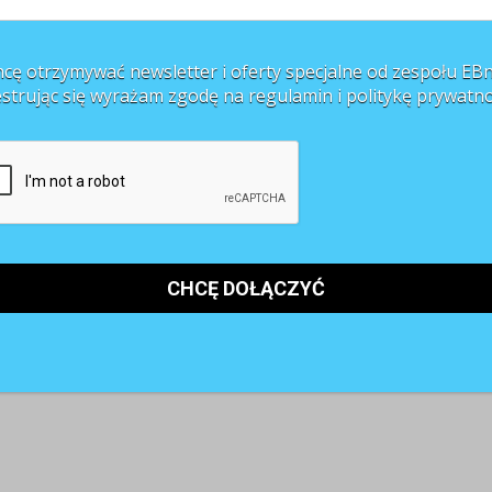
cę otrzymywać newsletter i oferty specjalne od zespołu EBn
estrując się wyrażam zgodę na regulamin i
politykę prywatno