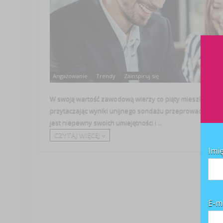
Angażowanie
Trendy
Zainspiruj się
W swoją wartość zawodową wierzy co piąty mieszkaniec pań
przytaczając wyniki unijnego sondażu przeprowadzonego na
jest niepewny swoich umiejętności i ...
CZYTAJ WIĘCEJ +
Imi
E-m