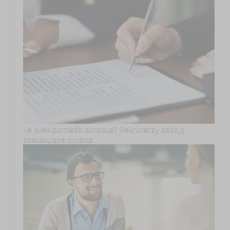
Ile piłek pomieści autobus? Rekruterzy zadają
zaskakujące pytania