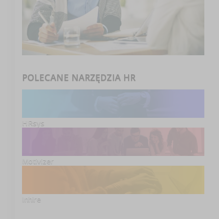
POLECANE NARZĘDZIA HR
HRsys
Motivizer
Inhire