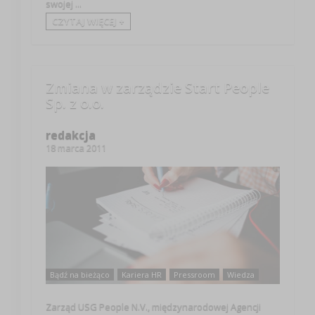
swojej ...
CZYTAJ WIĘCEJ +
Zmiana w zarządzie Start People
Sp. z o.o.
redakcja
18 marca 2011
Bądź na bieżąco
Kariera HR
Pressroom
Wiedza
Zarząd USG People N.V., międzynarodowej Agencji