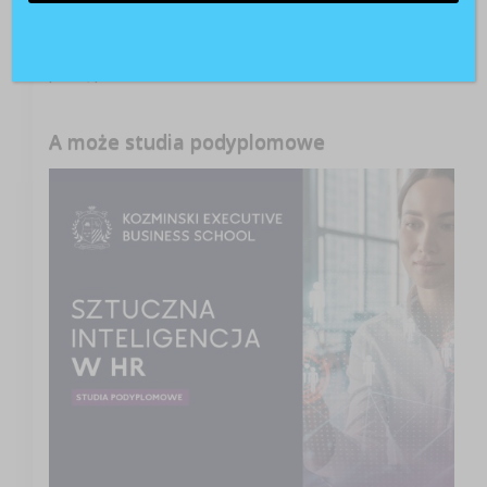
zajęć językowych znaleziony!
Patrycja
o
Konsekwencje zajęcia wynagrodzenia za
pracę przez komornika
A może studia podyplomowe