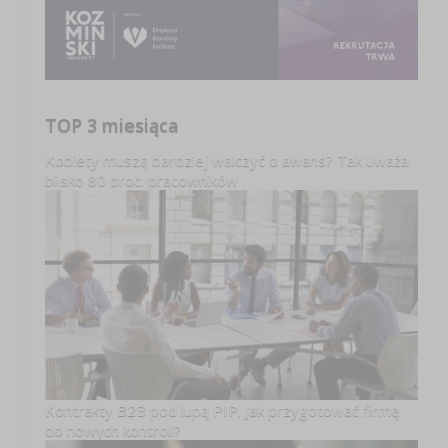
TOP 3 miesiąca
Kobiety muszą bardziej walczyć o awans? Tak uważa
blisko 80 proc. pracowników
Kontrakty B2B pod lupą PIP. Jak przygotować firmę
do nowych kontroli?