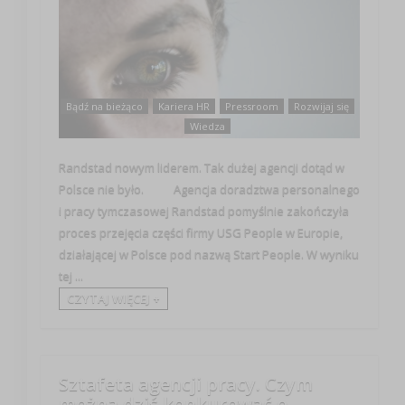
Bądź na bieżąco
Kariera HR
Pressroom
Rozwijaj się
Wiedza
Randstad nowym liderem. Tak dużej agencji dotąd w
Polsce nie było. Agencja doradztwa personalnego
i pracy tymczasowej Randstad pomyślnie zakończyła
proces przejęcia części firmy USG People w Europie,
działającej w Polsce pod nazwą Start People. W wyniku
tej ...
CZYTAJ WIĘCEJ +
Sztafeta agencji pracy. Czym
można dziś konkurować o