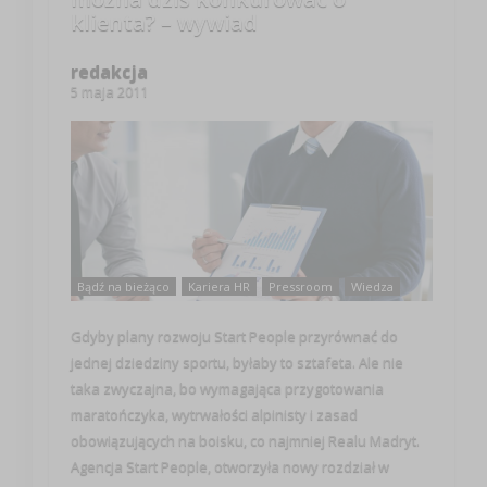
klienta? – wywiad
redakcja
5 maja 2011
Bądź na bieżąco
Kariera HR
Pressroom
Wiedza
Gdyby plany rozwoju Start People przyrównać do
jednej dziedziny sportu, byłaby to sztafeta. Ale nie
taka zwyczajna, bo wymagająca przygotowania
maratończyka, wytrwałości alpinisty i zasad
obowiązujących na boisku, co najmniej Realu Madryt.
Agencja Start People, otworzyła nowy rozdział w