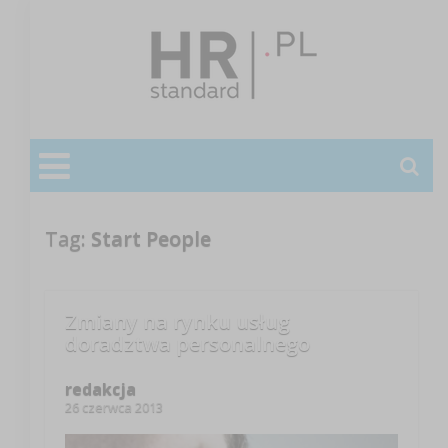
Tag:
Start People
Zmiany na rynku usług
doradztwa personalnego
redakcja
26 czerwca 2013