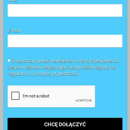
E-mail
Chcę otrzymywać newsletter i oferty specjalne od
zespołu EBnavi. Rejestrując się wyrażam zgodę na
regulamin i
politykę prywatności
Najnowsze komentarze
Witold Rycio
o
Gen Z i millenialsi 2025: sens pracy, AI i
rozwój
Kasia
o
Sposób na frekwencję pracowników podczas