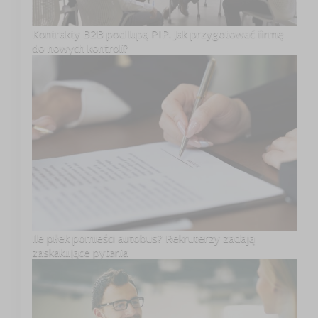
Kontrakty B2B pod lupą PIP. Jak przygotować firmę
do nowych kontroli?
Ile piłek pomieści autobus? Rekruterzy zadają
zaskakujące pytania