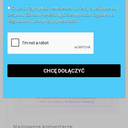
POLECANE RAPORTY
Chcę otrzymywać newsletter i oferty specjalne od
zespołu EBnavi. Rejestrując się wyrażam zgodę na
regulamin i
politykę prywatności
Najnowsze komentarze