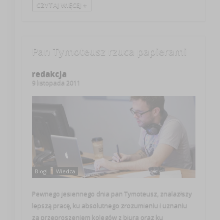
CZYTAJ WIĘCEJ +
Pan Tymoteusz rzuca papierami
redakcja
9 listopada 2011
Blogi
Wiedza
Pewnego jesiennego dnia pan Tymoteusz, znalazłszy
lepszą pracę, ku absolutnego zrozumieniu i uznaniu
za przeproszeniem kolegów z biura oraz ku