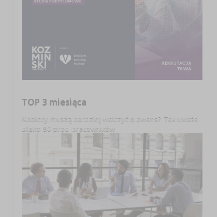
TOP 3 miesiąca
Kobiety muszą bardziej walczyć o awans? Tak uważa
blisko 80 proc. pracowników