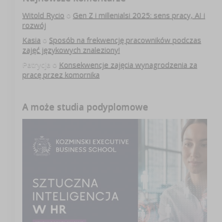
Witold Rycio
o
Gen Z i millenialsi 2025: sens pracy, AI i
rozwój
Kasia
o
Sposób na frekwencję pracowników podczas
zajęć językowych znaleziony!
Patrycja
o
Konsekwencje zajęcia wynagrodzenia za
pracę przez komornika
A może studia podyplomowe