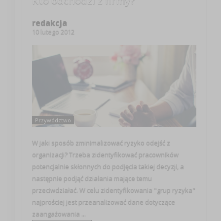
Kto odchodzi z firmy?
redakcja
10 lutego 2012
Przywództwo
W jaki sposób zminimalizować ryzyko odejść z
organizacji? Trzeba zidentyfikować pracowników
potencjalnie skłonnych do podjęcia takiej decyzji, a
następnie podjąć działania mające temu
przeciwdziałać. W celu zidentyfikowania "grup ryzyka"
najprościej jest przeanalizować dane dotyczące
zaangażowania ...