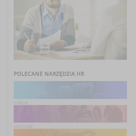
POLECANE NARZĘDZIA HR
HRsys
Motivizer