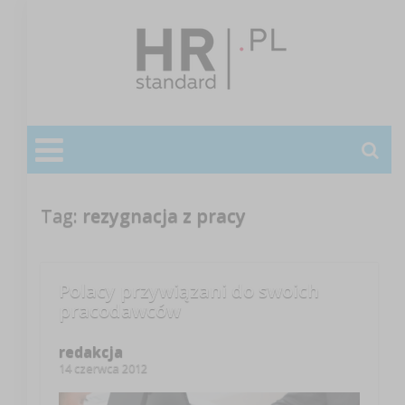
Tag:
rezygnacja z pracy
Polacy przywiązani do swoich
pracodawców
redakcja
14 czerwca 2012