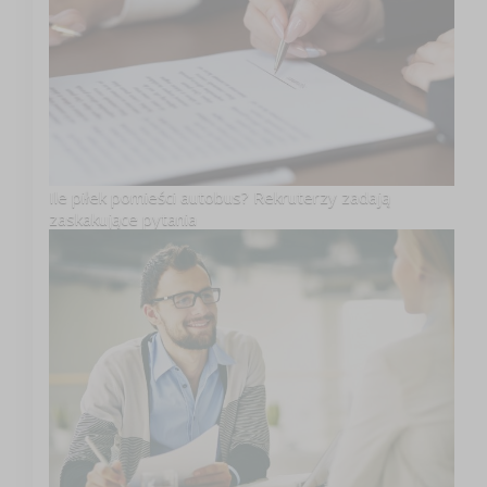
Ile piłek pomieści autobus? Rekruterzy zadają
zaskakujące pytania