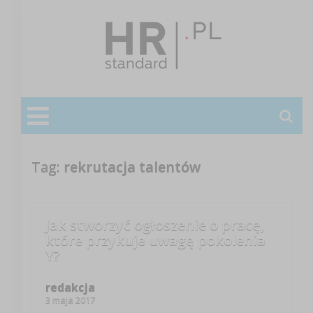
Tag:
rekrutacja talentów
Jak stworzyć ogłoszenie o pracę,
które przykuje uwagę pokolenia
Y?
redakcja
3 maja 2017