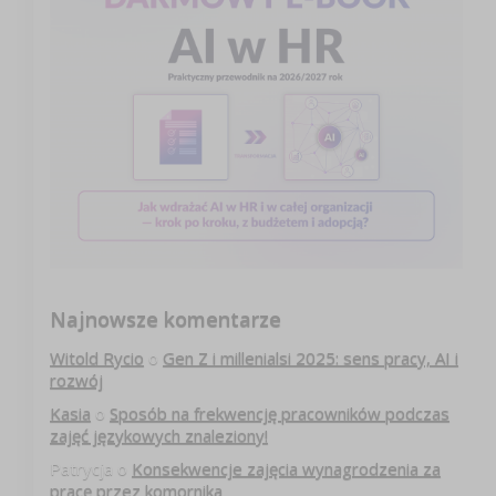
Najnowsze komentarze
Witold Rycio
o
Gen Z i millenialsi 2025: sens pracy, AI i
rozwój
Kasia
o
Sposób na frekwencję pracowników podczas
zajęć językowych znaleziony!
Patrycja
o
Konsekwencje zajęcia wynagrodzenia za
pracę przez komornika