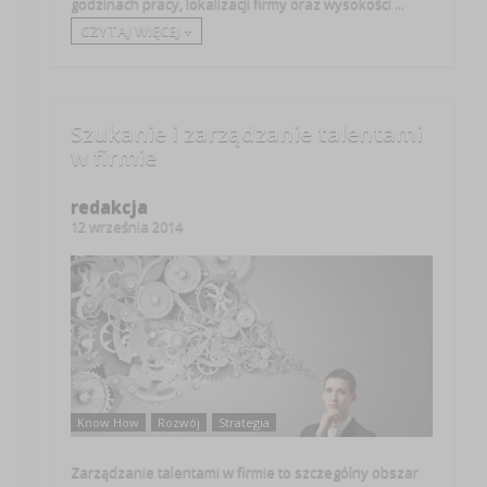
godzinach pracy, lokalizacji firmy oraz wysokości ...
CZYTAJ WIĘCEJ +
Szukanie i zarządzanie talentami
w firmie
redakcja
12 września 2014
Know How
Rozwój
Strategia
Zarządzanie talentami w firmie to szczególny obszar