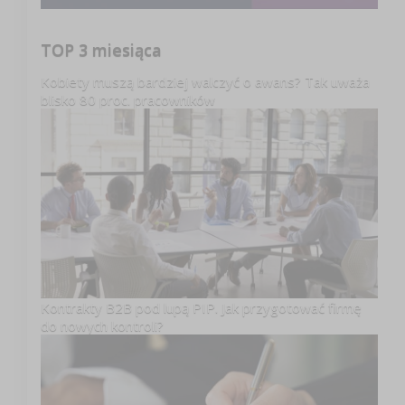
TOP 3 miesiąca
Kobiety muszą bardziej walczyć o awans? Tak uważa
blisko 80 proc. pracowników
Kontrakty B2B pod lupą PIP. Jak przygotować firmę
do nowych kontroli?