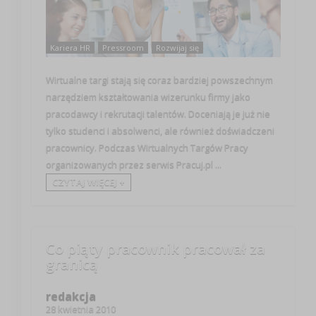
Kariera HR
Pressroom
Rozwijaj się
Wirtualne targi stają się coraz bardziej powszechnym
narzędziem kształtowania wizerunku firmy jako
pracodawcy i rekrutacji talentów. Doceniają je już nie
tylko studenci i absolwenci, ale również doświadczeni
pracownicy. Podczas Wirtualnych Targów Pracy
organizowanych przez serwis Pracuj.pl ...
CZYTAJ WIĘCEJ +
Co piąty pracownik pracował za
granicą
redakcja
28 kwietnia 2010