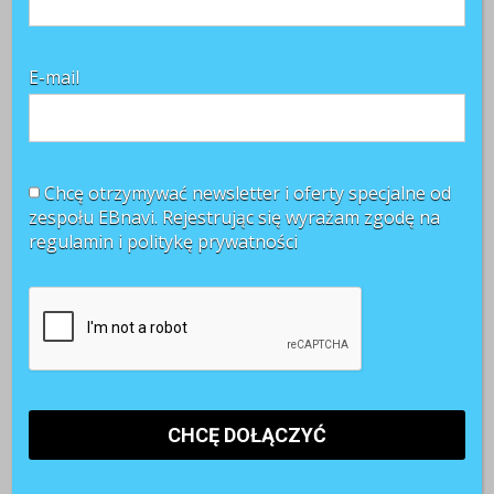
ustabilizuje. Wszyscy czekaliśmy na dobre wieści z
rynku i ...
CZYTAJ WIĘCEJ +
E-mail
Chcę otrzymywać newsletter i oferty specjalne od
zespołu EBnavi. Rejestrując się wyrażam zgodę na
regulamin i
politykę prywatności