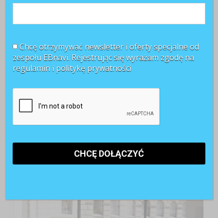
Chcę otrzymywać newsletter i oferty specjalne od
zespołu EBnavi. Rejestrując się wyrażam zgodę na
regulamin i
politykę prywatności
TOP 3 miesiąca
Kobiety muszą bardziej walczyć o awans? Tak uważa
blisko 80 proc. pracowników