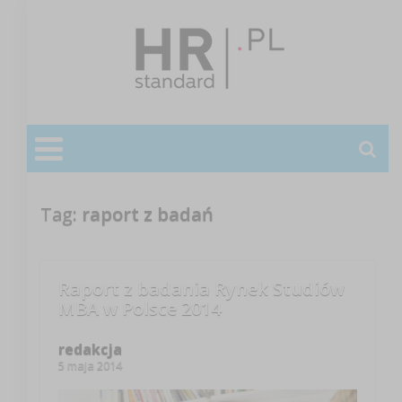
Tag:
raport z badań
Raport z badania Rynek Studiów
MBA w Polsce 2014
redakcja
5 maja 2014