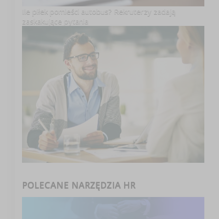
Ile piłek pomieści autobus? Rekruterzy zadają
zaskakujące pytania
POLECANE NARZĘDZIA HR