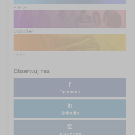
HRsys
Motivizer
Inhire
Obserwuj nas
Facebook
LinkedIn
Instagram