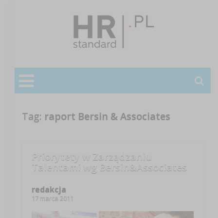
Tag:
raport Bersin & Associates
Priorytety w Zarządzaniu
Talentami wg Bersin&Associates
redakcja
17 marca 2011