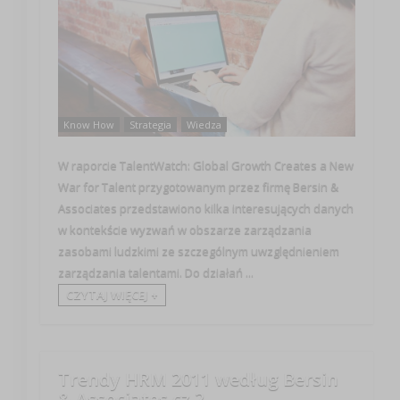
Know How
Strategia
Wiedza
W raporcie TalentWatch: Global Growth Creates a New
War for Talent przygotowanym przez firmę Bersin &
Associates przedstawiono kilka interesujących danych
w kontekście wyzwań w obszarze zarządzania
zasobami ludzkimi ze szczególnym uwzględnieniem
zarządzania talentami. Do działań ...
CZYTAJ WIĘCEJ +
Trendy HRM 2011 według Bersin
& Associates cz.2