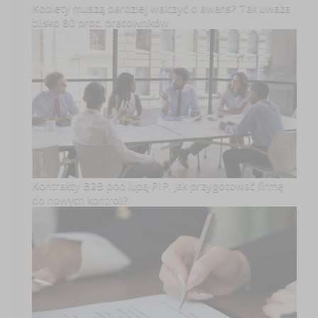
Kobiety muszą bardziej walczyć o awans? Tak uważa
blisko 80 proc. pracowników
Kontrakty B2B pod lupą PIP. Jak przygotować firmę
do nowych kontroli?