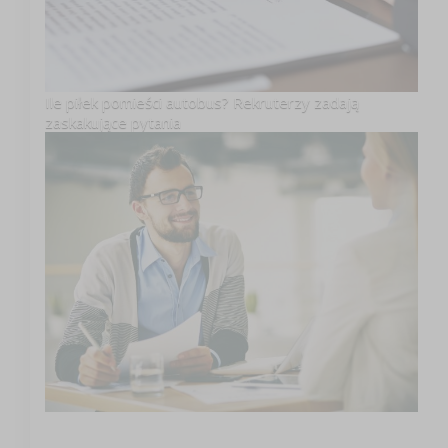
Ile piłek pomieści autobus? Rekruterzy zadają
zaskakujące pytania