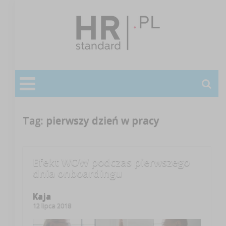
Tag:
pierwszy dzień w pracy
Efekt WOW podczas pierwszego
dnia onboardingu
Kaja
12 lipca 2018