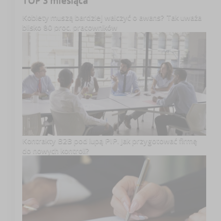
TOP 3 miesiąca
Kobiety muszą bardziej walczyć o awans? Tak uważa
blisko 80 proc. pracowników
Kontrakty B2B pod lupą PIP. Jak przygotować firmę
do nowych kontroli?