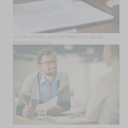
Ile piłek pomieści autobus? Rekruterzy zadają
zaskakujące pytania