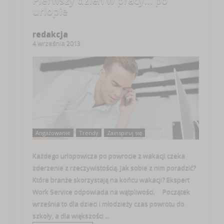
Pierwszy dzień w pracy… po
urlopie
redakcja
4 września 2013
Angażowanie
Trendy
Zainspiruj się
Każdego urlopowicza po powrocie z wakacji czeka
zderzenie z rzeczywistością. Jak sobie z nim poradzić?
Które branże skorzystają na końcu wakacji? Ekspert
Work Service odpowiada na wątpliwości. Początek
września to dla dzieci i młodzieży czas powrotu do
szkoły, a dla większości ...