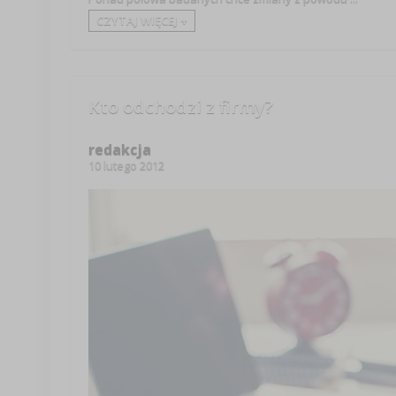
CZYTAJ WIĘCEJ +
Kto odchodzi z firmy?
redakcja
10 lutego 2012