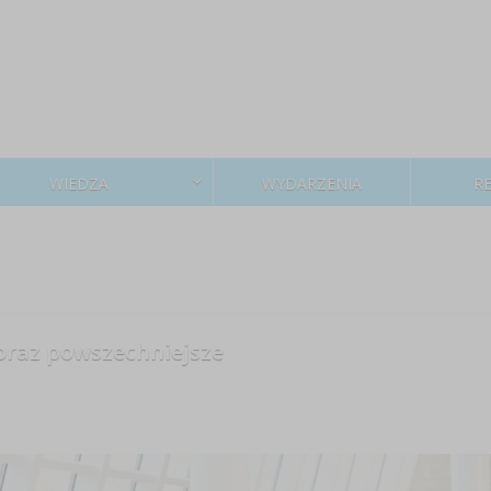
WIEDZA
WYDARZENIA
R
oraz powszechniejsze