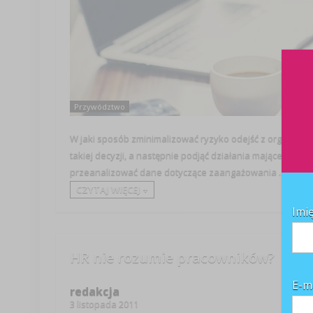
Przywództwo
W jaki sposób zminimalizować ryzyko odejść z organizacj
takiej decyzji, a następnie podjąć działania mające temu 
przeanalizować dane dotyczące zaangażowania ...
CZYTAJ WIĘCEJ +
Imi
HR nie rozumie pracowników?
E-m
redakcja
3 listopada 2011