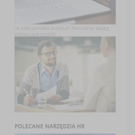
Ile piłek pomieści autobus? Rekruterzy zadają
zaskakujące pytania
POLECANE NARZĘDZIA HR