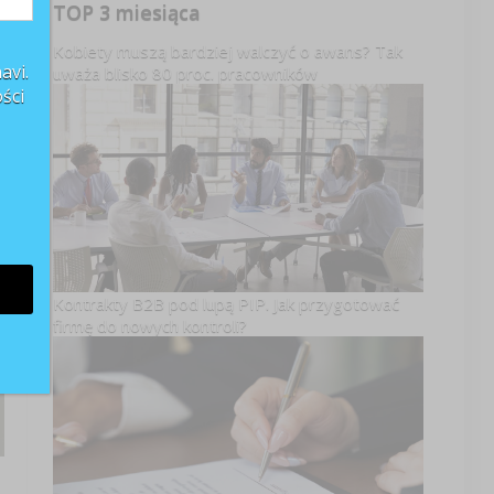
TOP 3 miesiąca
Kobiety muszą bardziej walczyć o awans? Tak
avi.
uważa blisko 80 proc. pracowników
ści
Kontrakty B2B pod lupą PIP. Jak przygotować
firmę do nowych kontroli?