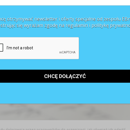
cę otrzymywać newsletter i oferty specjalne od zespołu EBn
estrując się wyrażam zgodę na regulamin i
politykę prywatno
y dołączenia przez pracowników do organizacji, jak również ich odejść.