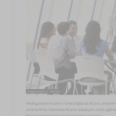
Angażowanie
Wiedza
Według badań Hudson i Great Digital aż 35 proc. pracown
zmianie firmy. Natomiast 45 proc. badanych, mimo ogóln
Ponad połowa badanych chce zmiany z powodu ...