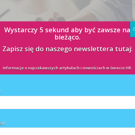
Wystarczy 5 sekund aby być zawsze na
Z
bieżąco.
Zapisz się do naszego newslettera tutaj:
i? Trzeba zidentyfikować pracowników potencjalnie skłonnych do podjęcia
przeciwdziałać. W celu zidentyfikowania "grup ryzyka" najprościej jest
Informacje o najciekawszych artykułach i nowościach w świecie HR.
ę
ail