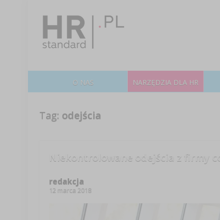
O NAS
NARZĘDZIA DLA HR
Tag:
odejścia
Niekontrolowane odejścia z firmy c
redakcja
12 marca 2018