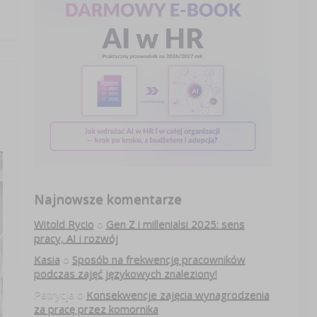
Najnowsze komentarze
Witold Rycio
o
Gen Z i millenialsi 2025: sens
pracy, AI i rozwój
Kasia
o
Sposób na frekwencję pracowników
podczas zajęć językowych znaleziony!
Patrycja
o
Konsekwencje zajęcia wynagrodzenia
za pracę przez komornika