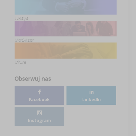
HRsys
Motivizer
Inhire
Obserwuj nas
Facebook
LinkedIn
Instagram