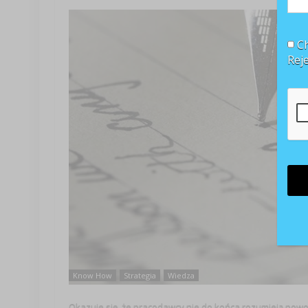
Ch
Rej
Know How
Strategia
Wiedza
Okazuje się, że pracodawcy nie do końca rozumieją powod