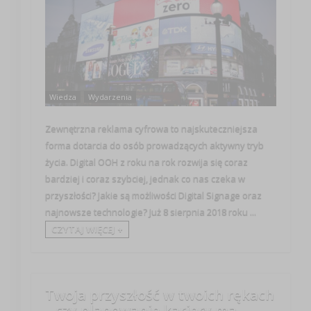
Wiedza
Wydarzenia
Zewnętrzna reklama cyfrowa to najskuteczniejsza
forma dotarcia do osób prowadzących aktywny tryb
życia. Digital OOH z roku na rok rozwija się coraz
bardziej i coraz szybciej, jednak co nas czeka w
przyszłości? Jakie są możliwości Digital Signage oraz
najnowsze technologie? Już 8 sierpnia 2018 roku ...
CZYTAJ WIĘCEJ +
Twoja przyszłość w twoich rękach
– czy planowanie kariery ma