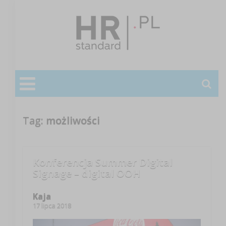
Tag:
możliwości
Konferencja Summer Digital
Signage – digital OOH
Kaja
17 lipca 2018