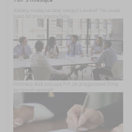
Kobiety muszą bardziej walczyć o awans? Tak uważa
blisko 80 proc. pracowników
Kontrakty B2B pod lupą PIP. Jak przygotować firmę
do nowych kontroli?