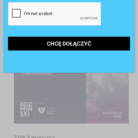
A może studia podyplomowe
TOP 3 miesiąca