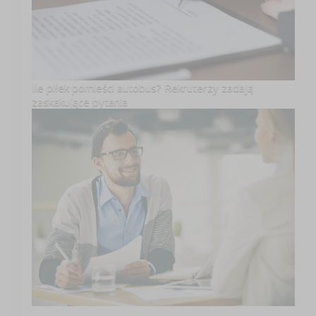
Ile piłek pomieści autobus? Rekruterzy zadają
zaskakujące pytania