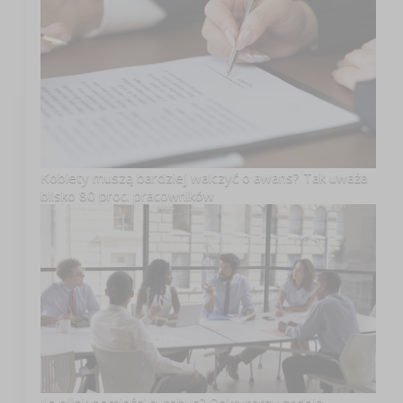
Kobiety muszą bardziej walczyć o awans? Tak uważa
blisko 80 proc. pracowników
Ile piłek pomieści autobus? Rekruterzy zadają