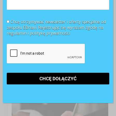
Chcę otrzymywać newsletter i oferty specjalne od
zespołu EBnavi. Rejestrując się wyrażam zgodę na
regulamin i
politykę prywatności
TOP 3 miesiąca
Kontrakty B2B pod lupą PIP. Jak przygotować firmę
do nowych kontroli?