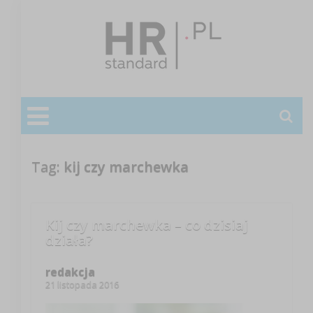
Tag:
kij czy marchewka
Kij czy marchewka – co dzisiaj
działa?
redakcja
21 listopada 2016