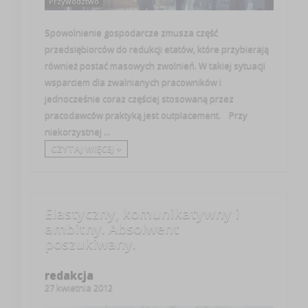
Przywództwo
Spowolnienie gospodarcze zmusza część
przedsiębiorców do redukcji etatów, które przybierają
również postać masowych zwolnień. W takiej sytuacji
wsparciem dla zwalnianych pracowników i
jednocześnie coraz częściej stosowaną przez
pracodawców praktyką jest outplacement. Przy
niekorzystnej ...
CZYTAJ WIĘCEJ +
Elastyczny, komunikatywny i
ambitny. Absolwent
poszukiwany.
redakcja
27 kwietnia 2012