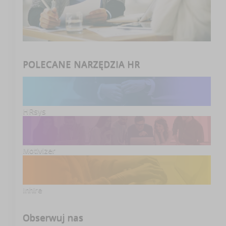
POLECANE NARZĘDZIA HR
HRsys
Motivizer
Inhire
Obserwuj nas