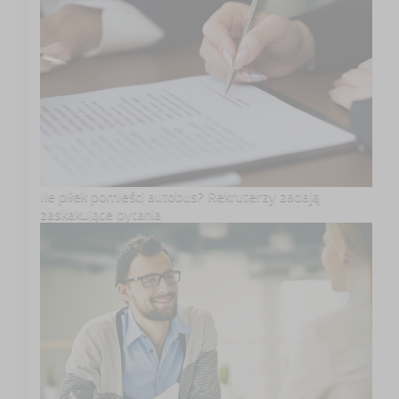
Ile piłek pomieści autobus? Rekruterzy zadają
zaskakujące pytania