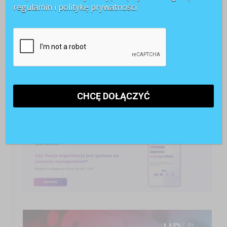
pojęcia jest zawsze bardzo subiektywne co oczywiście
regulamin i
politykę prywatności
nie jest błędem, gdyż każdy ma prawo do innego
spojrzenia na karierę ponieważ każdy chciałby co
innego w swym ...
CZYTAJ WIĘCEJ +