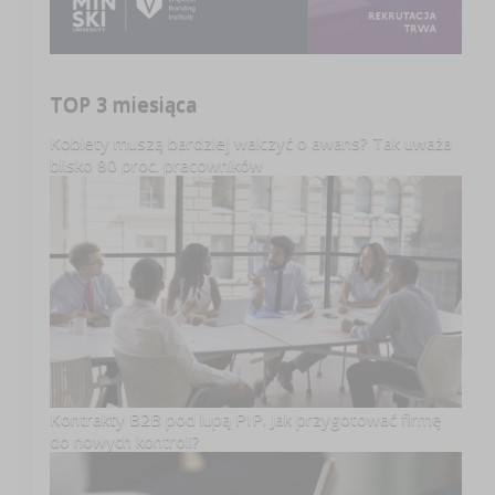
TOP 3 miesiąca
Kobiety muszą bardziej walczyć o awans? Tak uważa
blisko 80 proc. pracowników
Kontrakty B2B pod lupą PIP. Jak przygotować firmę
do nowych kontroli?