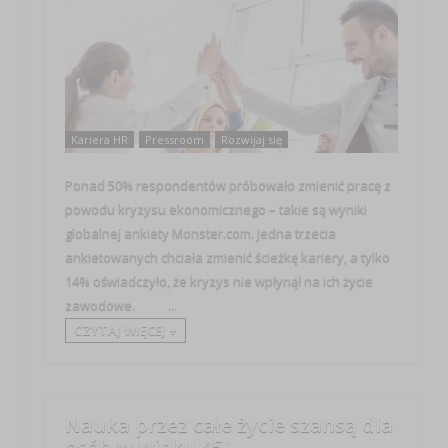
Kariera HR
Pressroom
Rozwijaj się
Ponad 50% respondentów próbowało zmienić pracę z
powodu kryzysu ekonomicznego – takie są wyniki
globalnej ankiety Monster.com. Jedna trzecia
ankietowanych chciała zmienić ścieżkę kariery, a tylko
14% oświadczyło, że kryzys nie wpłynął na ich życie
zawodowe. ...
CZYTAJ WIĘCEJ +
Nauka przez całe życie szansą dla
osób w wieku 45+