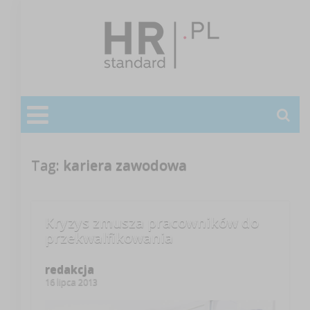
Tag:
kariera zawodowa
Kryzys zmusza pracowników do
przekwalfikowania
redakcja
16 lipca 2013