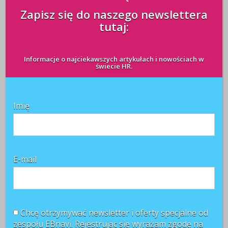
Zapisz się do naszego newslettera
tutaj:
MAMA czy KARIERA
Informacje o najciekawszych artykułach i nowościach w
świecie HR.
redakcja
14 marca 2011
Imię
E-mail
Blogi
Wiedza
W ślad za Wikipedia: „Kariera to droga
profesjonalnego rozwoju, którą człowiek ma zamiar
Chcę otrzymywać newsletter i oferty specjalne od
przejść w swym zawodowym życiu. Rozumienie tego
zespołu EBnavi. Rejestrując się wyrażam zgodę na