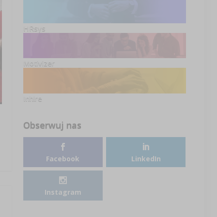
HRsys
Motivizer
Inhire
Obserwuj nas
Facebook
LinkedIn
Instagram