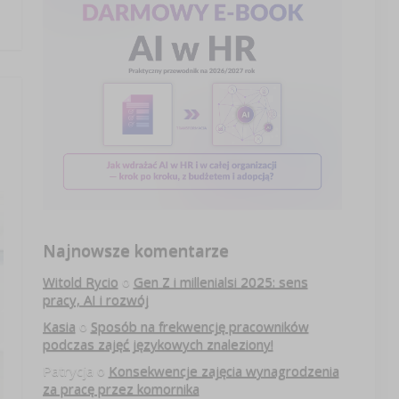
Najnowsze komentarze
Witold Rycio
o
Gen Z i millenialsi 2025: sens
pracy, AI i rozwój
Kasia
o
Sposób na frekwencję pracowników
podczas zajęć językowych znaleziony!
Patrycja
o
Konsekwencje zajęcia wynagrodzenia
za pracę przez komornika