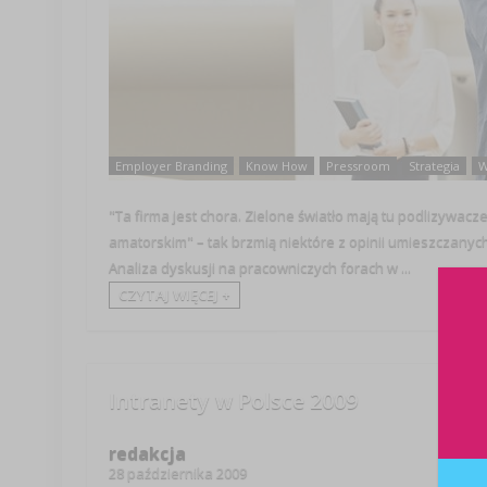
Employer Branding
Know How
Pressroom
Strategia
W
"Ta firma jest chora. Zielone światło mają tu podlizywac
amatorskim" – tak brzmią niektóre z opinii umieszczanych
Analiza dyskusji na pracowniczych forach w ...
CZYTAJ WIĘCEJ +
Intranety w Polsce 2009
redakcja
28 października 2009