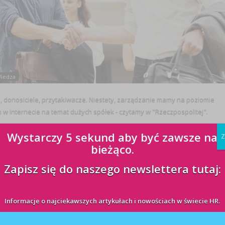
iedza
ze, donosiciele, przytakiwacze. Niestety, zarządzanie mamy na poziomie
 w Internecie na temat dużych spółek - czytamy w "Rzeczpospolitej".
Wystarczy 5 sekund aby być zawsze na
Z
bieżąco.
Zapisz się do naszego newslettera tutaj:
Informacje o najciekawszych artykułach i nowościach w świecie HR.