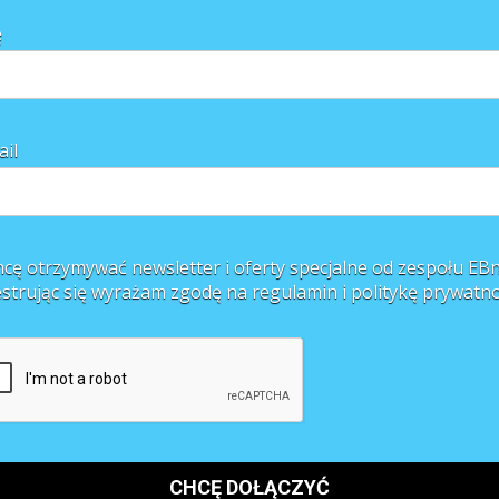
ę
ail
cę otrzymywać newsletter i oferty specjalne od zespołu EBn
estrując się wyrażam zgodę na regulamin i
politykę prywatno
ów zrealizowanych wspólnie z wrocławskim oddziałem Pentor Research