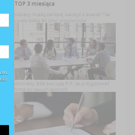
TOP 3 miesiąca
Kobiety muszą bardziej walczyć o awans? Tak
uważa blisko 80 proc. pracowników
avi.
ści
Kontrakty B2B pod lupą PIP. Jak przygotować
firmę do nowych kontroli?