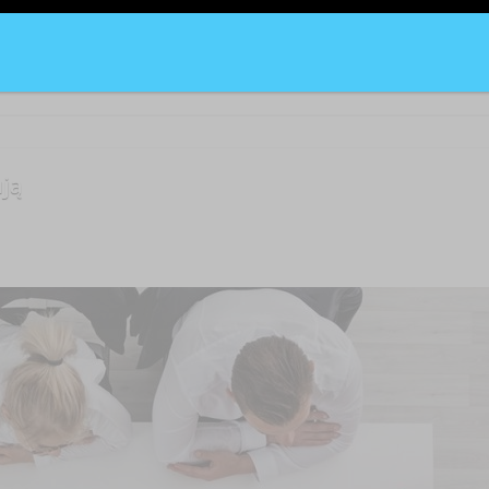
kakujących i ciekawych tendencji. Intranety stają się coraz
j ...
ją