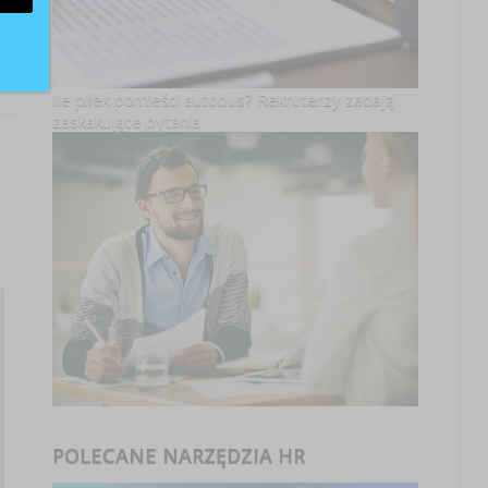
Ile piłek pomieści autobus? Rekruterzy zadają
zaskakujące pytania
POLECANE NARZĘDZIA HR