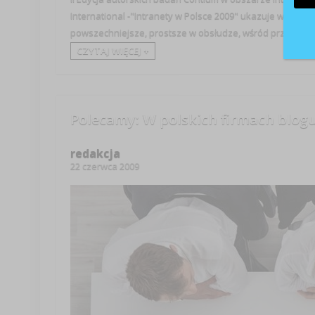
International -"Intranety w Polsce 2009" ukazuje wiele zas
powszechniejsze, prostsze w obsłudze, wśród przebadane
CZYTAJ WIĘCEJ +
Polecamy: W polskich firmach blogu
redakcja
22 czerwca 2009