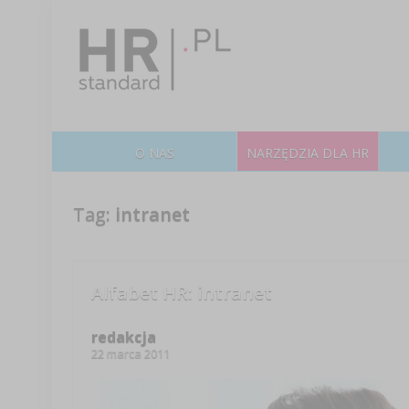
O NAS
NARZĘDZIA DLA HR
Tag:
intranet
Alfabet HR: intranet
redakcja
22 marca 2011