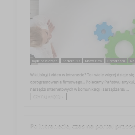
Bądź na bieżąco
Kariera HR
Know How
Pressroom
Ro
Wiki, blogi i video w intranecie? To i wiele więcej dzieje s
oprogramowania firmowego... Polecamy Państwu artykuł, 
narzędzi internetowych w komunikacji i zarządzaniu ...
CZYTAJ WIĘCEJ +
Po intranecie, czas na portal praco