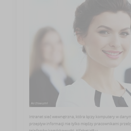
Archiwum!
Intranet sieć wewnętrzna, która łączy komputery w danym 
przepływ informacji nie tylko między pracownikami przeby
telefonów komórkowych). Alfabet HR-u ...