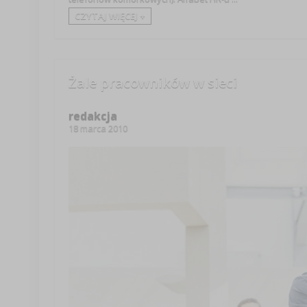
CZYTAJ WIĘCEJ +
Żale pracowników w sieci
redakcja
18 marca 2010