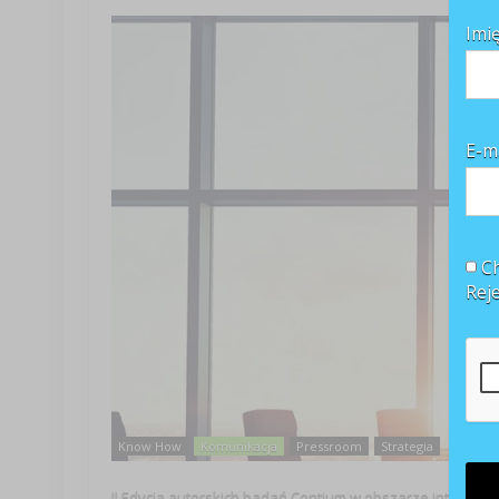
Imi
E-m
Ch
Rej
Know How
Komunikacja
Pressroom
Strategia
II Edycja autorskich badań Contium w obszarze intranet