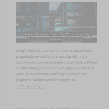
Analityka HR
Angażowanie
COVID-19
Raporty
Wiedza
W lutym 2020 roku, zanim koronawirus sparaliżował
gospodarkę, pojawiły się pierwsze jaskółki, które
zapowiadały poprawę zaufania pracowników w Polsce
do zatrudniających ich firm. Był to sygnał tym bardziej
ważki, że rok wcześniej można było raczej mówić
o tąpnięciu zaufania, przekładającym się ...
CZYTAJ WIĘCEJ +
Bez popełniania błędów nie