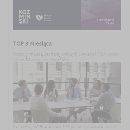
TOP 3 miesiąca
Kobiety muszą bardziej walczyć o awans? Tak uważa
blisko 80 proc. pracowników
Kontrakty B2B pod lupą PIP. Jak przygotować firmę