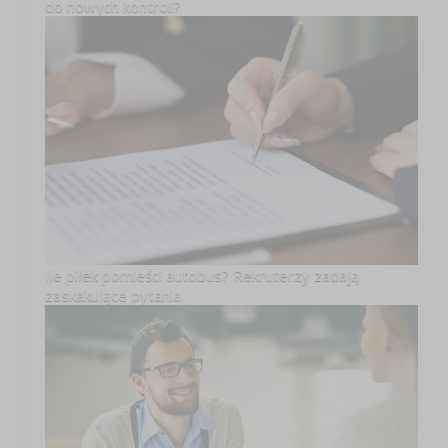
do nowych kontroli?
Ile piłek pomieści autobus? Rekruterzy zadają
zaskakujące pytania