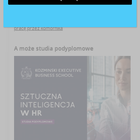
Kasia
o
Sposób na frekwencję pracowników podczas
zajęć językowych znaleziony!
Patrycja
o
Konsekwencje zajęcia wynagrodzenia za
pracę przez komornika
A może studia podyplomowe