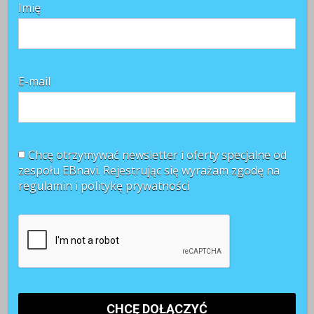
Imię
E-mail
Chcę otrzymywać newsletter i oferty specjalne od
zespołu EBnavi. Rejestrując się wyrażam zgodę na
regulamin i
politykę prywatności
Najnowsze komentarze
Witold Rycio
o
Gen Z i millenialsi 2025: sens pracy, AI i
rozwój