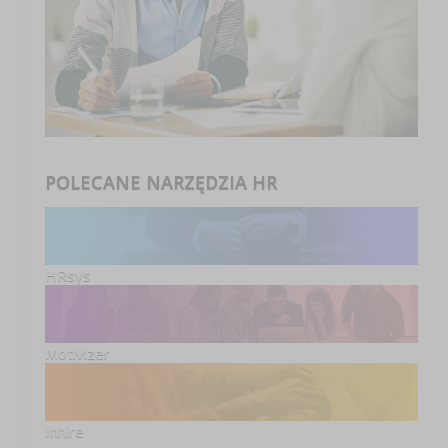
POLECANE NARZĘDZIA HR
HRsys
Motivizer
Inhire