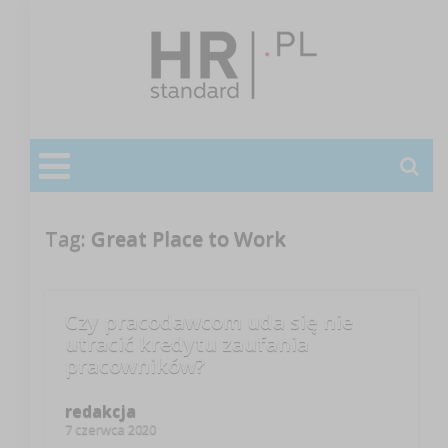
Tag:
Great Place to Work
Czy pracodawcom uda się nie
utracić kredytu zaufania
pracowników?
redakcja
7 czerwca 2020