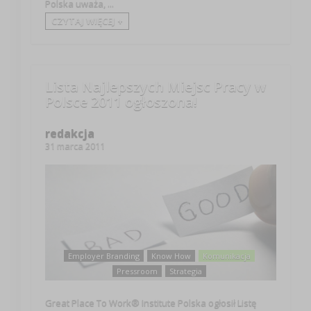
Polska uważa, ...
CZYTAJ WIĘCEJ +
Lista Najlepszych Miejsc Pracy w
Polsce 2011 ogłoszona!
redakcja
31 marca 2011
Employer Branding
Know How
Komunikacja
Pressroom
Strategia
Great Place To Work® Institute Polska ogłosił Listę