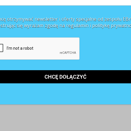
cę otrzymywać newsletter i oferty specjalne od zespołu EBn
estrując się wyrażam zgodę na regulamin i
politykę prywatno