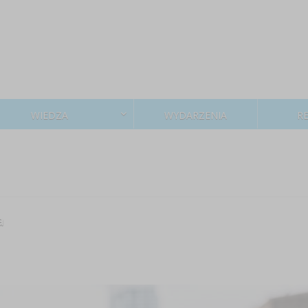
WIEDZA
WYDARZENIA
R
a