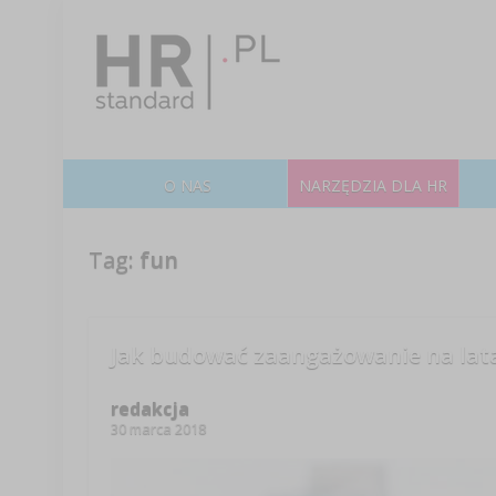
O NAS
NARZĘDZIA DLA HR
Tag:
fun
Jak budować zaangażowanie na lat
redakcja
30 marca 2018