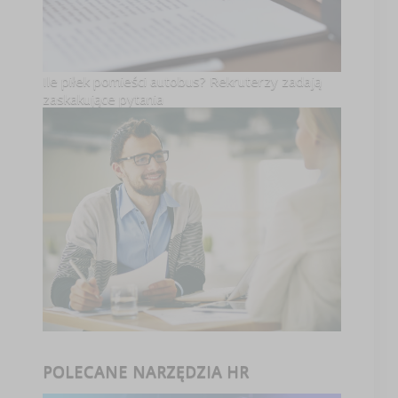
Ile piłek pomieści autobus? Rekruterzy zadają
zaskakujące pytania
POLECANE NARZĘDZIA HR