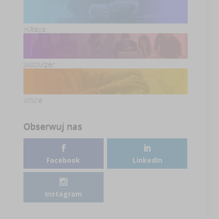
HRsys
Motivizer
Inhire
Obserwuj nas
Facebook
LinkedIn
Instagram