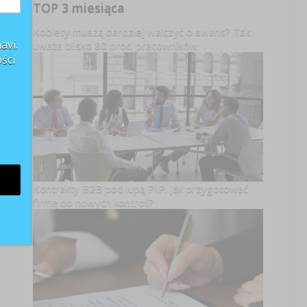
TOP 3 miesiąca
Kobiety muszą bardziej walczyć o awans? Tak
avi.
uważa blisko 80 proc. pracowników
ści
Kontrakty B2B pod lupą PIP. Jak przygotować
firmę do nowych kontroli?