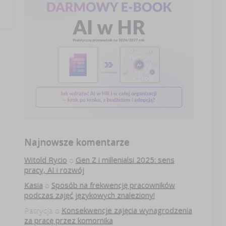
Najnowsze komentarze
Witold Rycio
o
Gen Z i millenialsi 2025: sens
pracy, AI i rozwój
Kasia
o
Sposób na frekwencję pracowników
podczas zajęć językowych znaleziony!
Patrycja
o
Konsekwencje zajęcia wynagrodzenia
za pracę przez komornika