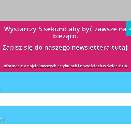
Wystarczy 5 sekund aby być zawsze na
Z
bieżąco.
Zapisz się do naszego newslettera tutaj:
Informacje o najciekawszych artykułach i nowościach w świecie HR.
ę
ail