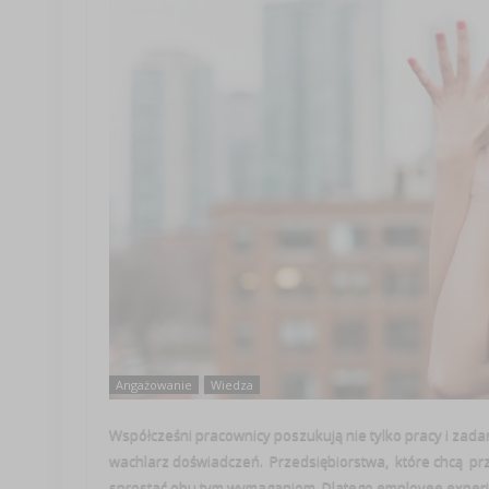
Angażowanie
Wiedza
Współcześni pracownicy poszukują nie tylko pracy i zad
wachlarz doświadczeń. Przedsiębiorstwa, które chcą prz
sprostać obu tym wymaganiom. Dlatego employee experie