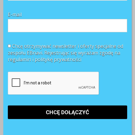
CZYTAJ WIĘCEJ +
E-mail
Chcę otrzymywać newsletter i oferty specjalne od
zespołu EBnavi. Rejestrując się wyrażam zgodę na
regulamin i
politykę prywatności