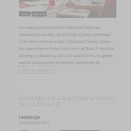
Blogi
Wiedza
Norweska dziennikarka Pia Beathe Pedersen
oświadczyła na wizji, że odchodzi z pracy, ponieważ
znów chce ‘normalnie jeść i oddychać’. Steven Slater
był stewardem w liniach lotniczych Jet Blue. P utarczce
słownej z pasażerką, która po zwaleniu mu na głowę
walizki postanowiła dodatkowo sponiewierać ...
CZYTAJ WIĘCEJ +
Dlaczego nie lubię pracy w domu i
jak to zmienić?
redakcja
16 września 2010