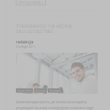
CZYTAJ WIĘCEJ +
Pracodawco: nie bój się
zatrudniać flexi
redakcja
4 lutego 2011
Know How
Rozwój
Strategia
Zastanawiające jest to, jak bardzo pozostajemy
przywiązani do pracy w tradycyjnym znaczeniu tego