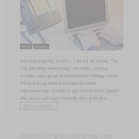
Blogi
Wiedza
Nie lubię telepracy w domu: 1. Bo ma złą nazwę. "Oto
Ola, jest telepracowniczką". No matko, czy ktoś
chciałby, żeby go tak przedstawiano? Dlatego ludzie,
którzy pracują zdalnie szukają dla siebie
odpowiedniego określenia. Jak dumnie brzmi: Jestem
Ola. Jestem cyfrowym nomadą. Albo: pracuję z ...
CZYTAJ WIĘCEJ +
Obornik w granulacie, czyli los