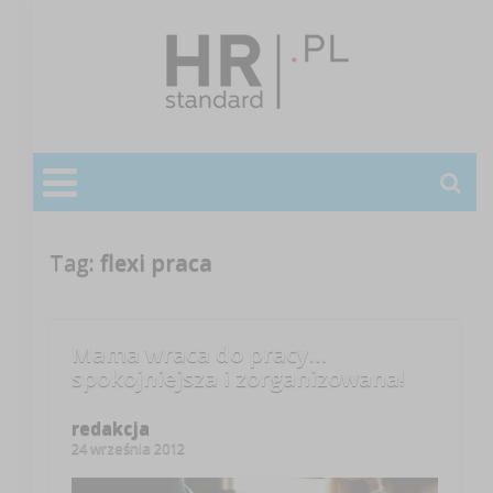
Tag:
flexi praca
Mama wraca do pracy…
spokojniejsza i zorganizowana!
redakcja
24 września 2012