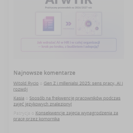
Najnowsze komentarze
Witold Rycio
o
Gen Z i millenialsi 2025: sens pracy, AI i
rozwój
Kasia
o
Sposób na frekwencję pracowników podczas
zajęć językowych znaleziony!
Patrycja
o
Konsekwencje zajęcia wynagrodzenia za
pracę przez komornika