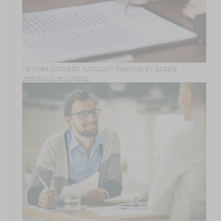
Ile piłek pomieści autobus? Rekruterzy zadają
zaskakujące pytania