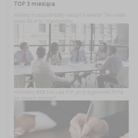
TOP 3 miesiąca
Kobiety muszą bardziej walczyć o awans? Tak uważa
blisko 80 proc. pracowników
Kontrakty B2B pod lupą PIP. Jak przygotować firmę
do nowych kontroli?