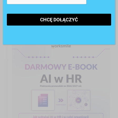
się kadry?
AI w rekrutacji. 74% kandydatów korzysta ze
sztucznej inteligencji
POLECANE RAPORTY