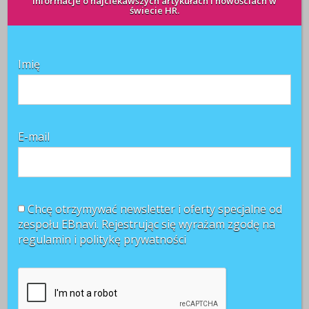
Informacje o najciekawszych artykułach i nowościach w
świecie HR.
Imię
E-mail
Chcę otrzymywać newsletter i oferty specjalne od
zespołu EBnavi. Rejestrując się wyrażam zgodę na
Najnowsze artykuły
regulamin i
politykę prywatności
Paraliż decyzyjny w firmach. Dlaczego ostrożność
hamuje rozwój?
Pracownicy 45+. Czy firmy są gotowe na starzejące