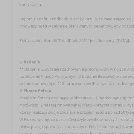
korzystaniu.
Raport „Benefit Trendbook 2025” pokazuje, że zmieniające się
innowacyjności w zakresie oferowanych benefitów, aby pozosta
Pełny raport „Benefit Trendbook 2025” jest dostępny: [
TUTAJ
].
O badaniu
** Badanie „Zwyczaje i zachowania pracowników w Polsce w 20
na zlecenie Pluxee Polska. Było to badanie ilościowe przepr
próbie badawczej n=1201 pracowników (bez samozatrudnionych).
O Pluxee Polska
Pluxee to fintech działający w obszarze HR, marketingu i sprze
możliwości. Z naszej innowacyjnej oferty korzysta ponad 50 ty
którzy realizują swoje codzienne przyjemności u ponad 50 tysi
W Pluxee wiemy, co uszczęśliwi użytkowników naszych rozwią
ułatwi pracę i sprawdzi się w praktyce. Nasze spersonalizow
to, co najważniejsze: wygodny dostęp do ulubionych przyjemno