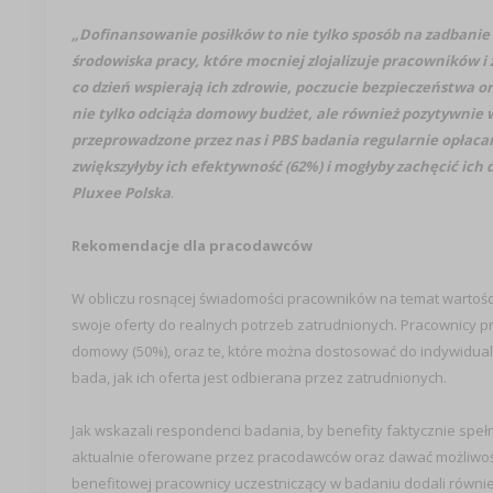
„Dofinansowanie posiłków to nie tylko sposób na zadbanie
środowiska pracy, które mocniej zlojalizuje pracowników i
co dzień wspierają ich zdrowie, poczucie bezpieczeństwa or
nie tylko odciąża domowy budżet, ale również pozytywnie 
przeprowadzone przez nas i PBS badania regularnie opłacan
zwiększyłyby ich efektywność (62%) i mogłyby zachęcić ich
Pluxee Polska
.
Rekomendacje dla pracodawców
W obliczu rosnącej świadomości pracowników na temat warto
swoje oferty do realnych potrzeb zatrudnionych. Pracownicy pr
domowy (50%), oraz te, które można dostosować do indywidua
bada, jak ich oferta jest odbierana przez zatrudnionych.
Jak wskazali respondenci badania, by benefity faktycznie spełn
aktualnie oferowane przez pracodawców oraz dawać możliwo
benefitowej pracownicy uczestniczący w badaniu dodali również