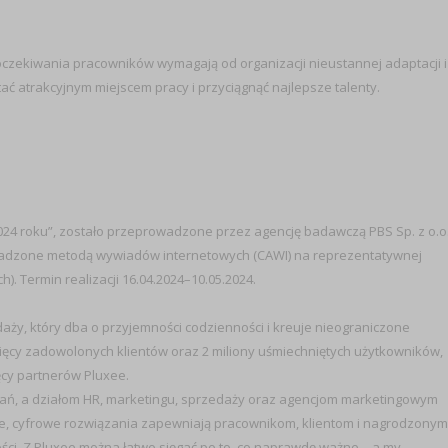
 oczekiwania pracowników wymagają od organizacji nieustannej adaptacji i
ć atrakcyjnym miejscem pracy i przyciągnąć najlepsze talenty.
24 roku”, zostało przeprowadzone przez agencję badawczą PBS Sp. z o.o
owadzone metodą wywiadów internetowych (CAWI) na reprezentatywnej
 Termin realizacji 16.04.2024–10.05.2024.
daży, który dba o przyjemności codzienności i kreuje nieograniczone
sięcy zadowolonych klientów oraz 2 miliony uśmiechniętych użytkowników,
ęcy partnerów Pluxee.
zań, a działom HR, marketingu, sprzedaży oraz agencjom marketingowym
ane, cyfrowe rozwiązania zapewniają pracownikom, klientom i nagrodzonym
ści. Z Pluxee można łatwo sięgać po to, co naprawdę ważne – a my