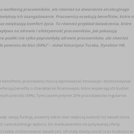
 o wellbeing pracowników, ale również na stworzenie atrakcyjnego
 zwiększy ich zaangażowanie. Pracownicy oczekują benefitów, które n
az zwiększają komfort życia. To również przykład świadczenia, które
wpływa na zdrowie i efektywność pracowników. Jak pokazują
e posiłki nie tylko poprawiłyby zdrowie pracowników, ale również
 do powrotu do biur (54%)” – mówi Katarzyna Turska, Dyrektor HR,
ści benefitów, pracodawcy muszą wprowadzać innowacje i dostosowywać
eferują benefity o charakterze finansowym, które wspierają ich budżet
lnych potrzeb (39%). Tymczasem jedynie 25% pracodawców regularnie
iały swoją funkcję, powinny także mieć większą wartość niż świadczenia
ść samodzielnego wyboru. Do mankamentów otrzymywanej oferty
 niskie zróżnicowanie świadczeń, ich małą elastyczność oraz trudności w