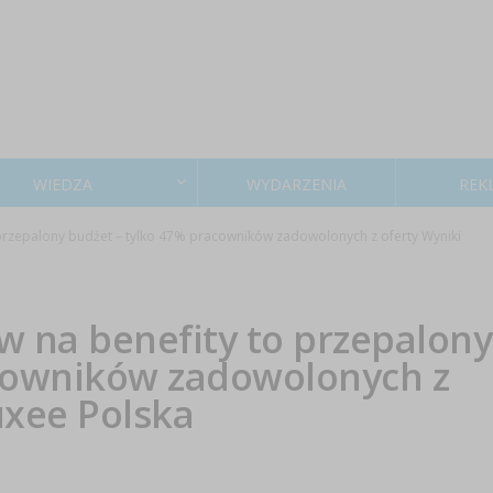
WIEDZA
WYDARZENIA
REK
rzepalony budżet – tylko 47% pracowników zadowolonych z oferty Wyniki
 na benefity to przepalony
acowników zadowolonych z
uxee Polska