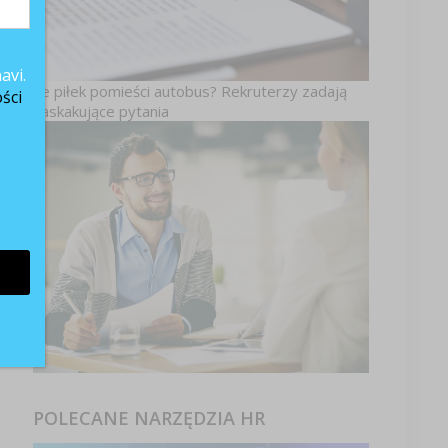
ia
avi.
Ile piłek pomieści autobus? Rekruterzy zadają
ści
zaskakujące pytania
a
POLECANE NARZĘDZIA HR