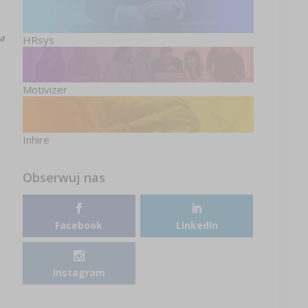
a
HRsys
Motivizer
Inhire
Obserwuj nas
Facebook
LinkedIn
Instagram