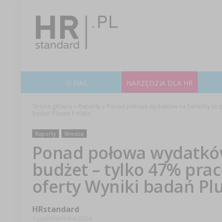
O NAS
NARZĘDZIA DLA HR
Strona główna
»
Raporty
»
Ponad połowa wydatków na benefity to p
badań Pluxee Polska
Raporty
Wiedza
Ponad połowa wydatków
budżet – tylko 47% pr
oferty Wyniki badań Pl
HRstandard
1 października 2024