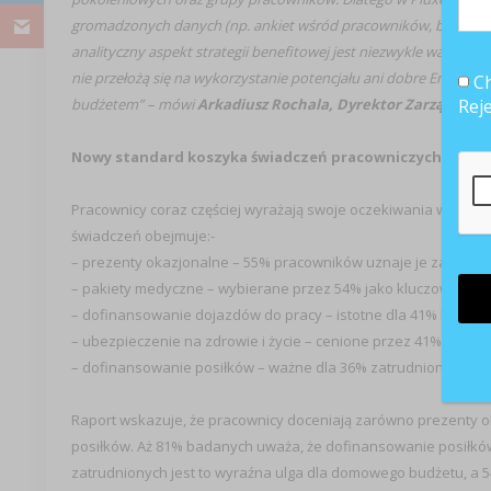
gromadzonych danych (np. ankiet wśród pracowników, badań saty
analityczny aspekt strategii benefitowej jest niezwykle ważny, 
nie przełożą się na wykorzystanie potencjału ani dobre Employe
Ch
budżetem” – mówi
Arkadiusz Rochala, Dyrektor Zarządzając
Rej
Nowy standard koszyka świadczeń pracowniczych: benef
Pracownicy coraz częściej wyrażają swoje oczekiwania wobec be
świadczeń obejmuje:-
– prezenty okazjonalne – 55% pracowników uznaje je za istotn
– pakiety medyczne – wybierane przez 54% jako kluczowy bene
– dofinansowanie dojazdów do pracy – istotne dla 41% badany
– ubezpieczenie na zdrowie i życie – cenione przez 41% respo
– dofinansowanie posiłków – ważne dla 36% zatrudnionych.
Raport wskazuje, że pracownicy doceniają zarówno prezenty o
posiłków. Aż 81% badanych uważa, że dofinansowanie posiłków 
zatrudnionych jest to wyraźna ulga dla domowego budżetu, a 