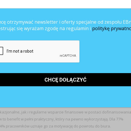
sfakcji) dotyczących tego, czego pracownicy faktycznie potrzebują. Ten
aby pracodawca zapewnił sobie zwrot z inwestycji. Źle dopasowane świadczen
e Value Proposition i w efekcie finansowe nakłady okażą się przepalonym
cę otrzymywać newsletter i oferty specjalne od zespołu EBn
y Pluxee Polska
.
estrując się wyrażam zgodę na regulamin i
politykę prywatno
ity „must-have”
nefitów, które mają dla nich realną wartość. Nowy „złoty standard” wśród
e,
fit,
ch,
ndentów,
kazjonalne, jak i regularne wsparcie finansowe w postaci dofinansowani
to benefit w pełni praktyczny, który na pewno wykorzystają. Dla 77%
54% pracowników uznaje go za motywację do powrotu do biura.