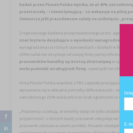
badań przez Pluxee Polska wynika, że aż 45% zatrudnio
przestarzałą – i niemotywującą – co wskazuje na pilną p
Zwłaszcza jeśli pracodawcom zależy na uniknięciu „prze
Z najnowszego badania przeprowadzonego przez agencję bada
znać kryteria decydujące o wysokości wynagrodzeń w fir
wynagradzania na różnych stanowiskach i działach w firmie. Dan
(30%) nadal nie otrzymuje od swojej firmy jasnej informacji n
pracowników benefity są istotną alternatywą
w sytuacji, 
może podnieść atrakcyjność firmy
, nawet jeśli nie oferuje o
Firma Pluxee Polska wspólnie z PBS zapytała pracujących Pola
wpisywania się w aktualne potrzeby (60% wskazań) – wysuwają s
Imi
zatrudnionego (55% wskazań) oraz brak ograniczeń co do miejsc
„Pracownicy oczekują, że benefity będą nie tylko dodatkiem, ale
przyjemności”, o których każdy pracownik zdecyduje we własnym 
E-m
pracownik odczuwa w swoim portfelu. Ponadto niezbędne jest w
pokoleniowych oraz grupy pracowników. Dlatego w Pluxee niez