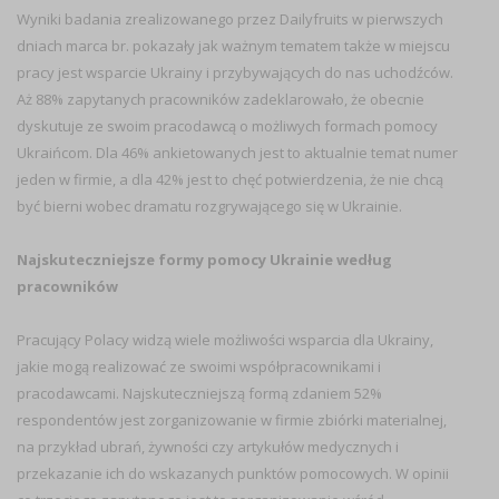
Wyniki badania zrealizowanego przez Dailyfruits w pierwszych
dniach marca br. pokazały jak ważnym tematem także w miejscu
pracy jest wsparcie Ukrainy i przybywających do nas uchodźców.
Aż 88% zapytanych pracowników zadeklarowało, że obecnie
dyskutuje ze swoim pracodawcą o możliwych formach pomocy
Ukraińcom. Dla 46% ankietowanych jest to aktualnie temat numer
jeden w firmie, a dla 42% jest to chęć potwierdzenia, że nie chcą
być bierni wobec dramatu rozgrywającego się w Ukrainie.
Najskuteczniejsze formy pomocy Ukrainie według
pracowników
Pracujący Polacy widzą wiele możliwości wsparcia dla Ukrainy,
jakie mogą realizować ze swoimi współpracownikami i
pracodawcami. Najskuteczniejszą formą zdaniem 52%
respondentów jest zorganizowanie w firmie zbiórki materialnej,
na przykład ubrań, żywności czy artykułów medycznych i
przekazanie ich do wskazanych punktów pomocowych. W opinii