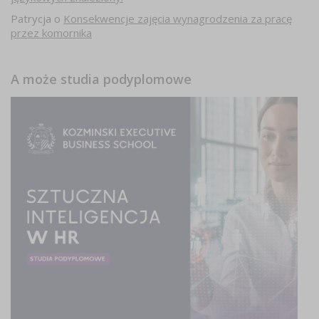
Patrycja
o
Konsekwencje zajęcia wynagrodzenia za pracę
przez komornika
A może studia podyplomowe