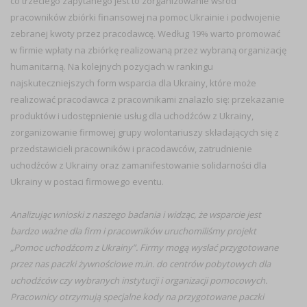
co trzeciego zapytanego jest to zorganizowanie wśród
pracowników zbiórki finansowej na pomoc Ukrainie i podwojenie
zebranej kwoty przez pracodawcę. Według 19% warto promować
w firmie wpłaty na zbiórkę realizowaną przez wybraną organizację
humanitarną. Na kolejnych pozycjach w rankingu
najskuteczniejszych form wsparcia dla Ukrainy, które może
realizować pracodawca z pracownikami znalazło się: przekazanie
produktów i udostępnienie usług dla uchodźców z Ukrainy,
zorganizowanie firmowej grupy wolontariuszy składających się z
przedstawicieli pracowników i pracodawców, zatrudnienie
uchodźców z Ukrainy oraz zamanifestowanie solidarności dla
Ukrainy w postaci firmowego eventu.
Analizując wnioski z naszego badania i widząc, że wsparcie jest
bardzo ważne dla firm i pracowników uruchomiliśmy projekt
„Pomoc uchodźcom z Ukrainy”. Firmy mogą wysłać przygotowane
przez nas paczki żywnościowe m.in. do centrów pobytowych dla
uchodźców czy wybranych instytucji i organizacji pomocowych.
Pracownicy otrzymują specjalne kody na przygotowane paczki