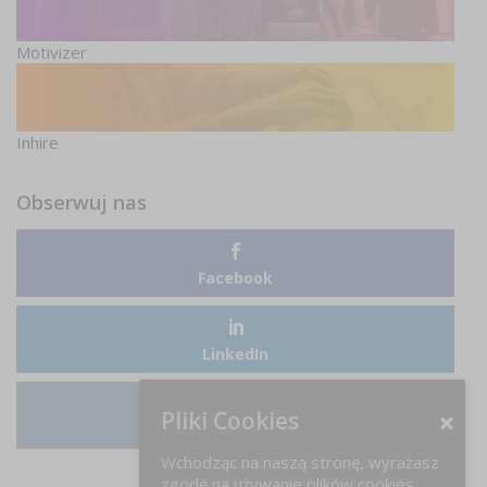
Motivizer
Inhire
Obserwuj nas
Facebook
LinkedIn
Pliki Cookies
Instagram
Wchodząc na naszą stronę, wyrażasz
zgodę na używanie plików cookies.