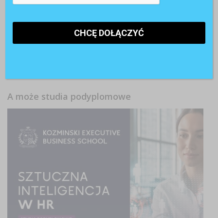
Witold Rycio
o
Gen Z i millenialsi 2025: sens pracy, AI i
rozwój
Kasia
o
Sposób na frekwencję pracowników podczas zajęć
językowych znaleziony!
Patrycja
o
Konsekwencje zajęcia wynagrodzenia za pracę
przez komornika
A może studia podyplomowe