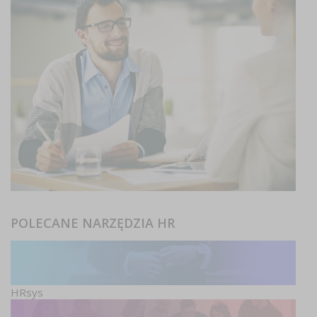
POLECANE NARZĘDZIA HR
HRsys