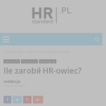
Strona główna
»
Kariera HR
»
Ile zarobił HR-owiec?
Kariera HR
Pressroom
Rozwijaj się
Ile zarobił HR-owiec?
redakcja
1 sierpnia 2014