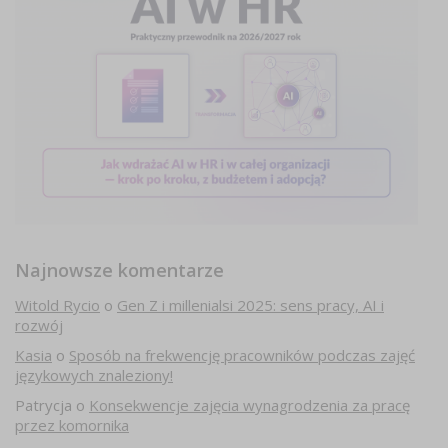
Najnowsze komentarze
Witold Rycio
o
Gen Z i millenialsi 2025: sens pracy, AI i
rozwój
Kasia
o
Sposób na frekwencję pracowników podczas zajęć
językowych znaleziony!
Patrycja
o
Konsekwencje zajęcia wynagrodzenia za pracę
przez komornika