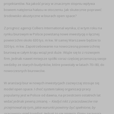
projektantów. Na jakość pracy w znacznym stopniu wpływa
bowiem natężenia hałasu w otoczeniu. Jak skutecznie poprawić
środowisko akustyczne w biurach open space?
Z prognoz agencji Colliers International wynika, iż w tym roku na
rynku biurowym w Polsce powstaną nowe inwestycję o łącznej
powierzchni około 630 tys. m kw. W samej Warszawie będzie to
320 tys. m kw. Zapotrzebowanie na nowoczesną powierzchnię
biurową w całym kraju wciąż jest duże. Wiąże się to z rozwojem
firm. Jednak nawet mniejsze spółki coraz częściej przenoszą swoje
siedziby ze starych budynków, które powstały w latach 70 i 80, do
nowoczesnych biurowców.
W aranżacji biur w nowych inwestycjach zazwyczaj stosuje się
model open space. I choć system takiej organizacji pracy
popularny jest w Polsce od dawna, na przestrzeni ostatnich lat
widać jednak pewną zmianę. –
Kiedyś nikt z pracodawców nie
przejmował się tym, jakie warunki powinny być spełnione, by
pracownicy mieli komfort. Jednak to się zmienia. Firmy zaczynają