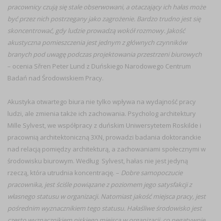
pracownicy czują się stale obserwowani, a otaczający ich hałas może
być przez nich postrzegany jako zagrożenie. Bardzo trudno jest się
skoncentrować, gdy ludzie prowadzą wokół rozmowy. Jakość
akustyczna pomieszczenia jest jednym z głównych czynników
branych pod uwagę podczas projektowania przestrzeni biurowych
– ocenia Sřren Peter Lund z Duńskiego Narodowego Centrum
Badań nad Środowiskiem Pracy.
Akustyka otwartego biura nie tylko wpływa na wydajność pracy
ludzi, ale zmienia także ich zachowania. Psycholog architektury
Mille Sylvest, we współpracy z duńskim Uniwersytetem Roskilde i
pracownią architektoniczną 3XN, prowadzi badania doktoranckie
nad relacją pomiędzy architekturą, a zachowaniami społecznymi w
środowisku biurowym. Według Sylvest, hałas nie jest jedyną
rzeczą, która utrudnia koncentrację. –
Dobre samopoczucie
pracownika, jest ściśle powiązane z poziomem jego satysfakcji z
własnego statusu
w organizacji. Natomiast jakość miejsca pracy, jest
pośrednim wyznacznikiem tego statusu. Hałaśliwe środowisko jest
często wyznacznikiem niskiego miejsca w organizacji, co negatywnie