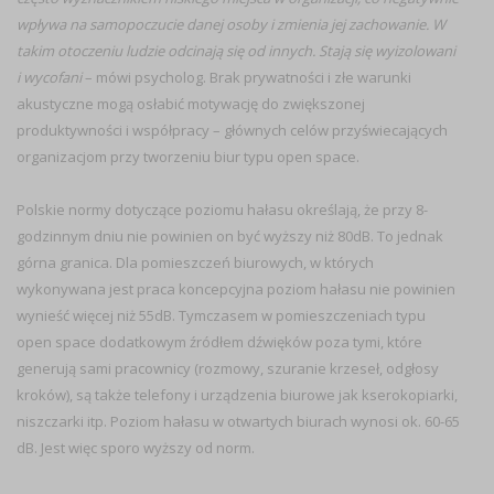
wpływa na samopoczucie danej osoby i zmienia jej zachowanie. W
takim otoczeniu ludzie odcinają się od innych. Stają się wyizolowani
i wycofani
– mówi psycholog. Brak prywatności i złe warunki
akustyczne mogą osłabić motywację do zwiększonej
produktywności i współpracy – głównych celów przyświecających
organizacjom przy tworzeniu biur typu open space.
Polskie normy dotyczące poziomu hałasu określają, że przy 8-
godzinnym dniu nie powinien on być wyższy niż 80dB. To jednak
górna granica. Dla pomieszczeń biurowych, w których
wykonywana jest praca koncepcyjna poziom hałasu nie powinien
wynieść więcej niż 55dB. Tymczasem w pomieszczeniach typu
open space dodatkowym źródłem dźwięków poza tymi, które
generują sami pracownicy (rozmowy, szuranie krzeseł, odgłosy
kroków), są także telefony i urządzenia biurowe jak kserokopiarki,
niszczarki itp. Poziom hałasu w otwartych biurach wynosi ok. 60-65
dB. Jest więc sporo wyższy od norm.