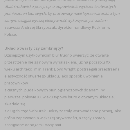
dbać środowisko pracy, np. o odpowiednie wyciszenie otwartych
pomieszczeń biurowych, by pracownicy mieli lepsze warunki, a tym
samym osiągali wyższą efektywność wykonywanych zadań
–
zauważa Andrzej Skrzypczak, dyrektor handlowy Rockfon w
Polsce.
Układ otwarty czy zamknięty?
Dzisiejszym użytkownikom biur trudno uwierzyć, że otwarte
przestrzenie nie są nowym wynalazkiem. Już na początku XX
wieku architekci, m.in. Frank Lloyd Wright, postrzegali przestrzeń i
elastyczność otwartego układu, jako sposób uwolnienia
pracowników
z ciasnych, pudełkowych biur, ograniczonych ścianami. W
pierwszej połowie XX wieku typowe biuro o otwartym układzie,
składało się
z długich rzędów biurek. Boksy zostały wprowadzone później, jako
próba zapewnienia większej prywatności, a rzędy zostały
zastąpione odnogami i wyspami.