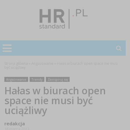
Strona główna
»
Angażowanie
»
Hałas w biurach open space nie musi
być uciążliwy
Angażowanie
Trendy
Zainspiruj się
Hałas w biurach open
space nie musi być
uciążliwy
redakcja
18 marca 2013