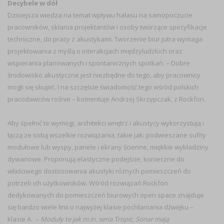
Decybele w dół
Dzisiejsza wiedza na temat wpływu hałasu na samopoczucie
pracowników, skłania projektantów i osoby tworzące specyfikacje
techniczne, do pracy z akustykami. Tworzenie biur jutra wymaga
projektowania z myślą o interakcjach międzyludzkich oraz
wspierania planowanych i spontanicznych spotkań. – Dobre
środowisko akustyczne jest niezbędne do tego, aby pracownicy
mogli się skupić. I na szczęście świadomość tego wśród polskich
pracodawców rośnie – komentuje Andrzej Skrzypczak, z Rockfon.
Aby spełnić te wymogi, architekci wnętrz i akustycy wykorzystują i
łączą ze sobą wszelkie rozwiązania, takie jak: podwieszane sufity
modułowe lub wyspy, panele i ekrany ścienne, miękkie wykładziny
dywanowe. Proponują elastyczne podejście, konieczne do
właściwego dostosowania akustyki różnych pomieszczeń do
potrzeb ich użytkowników. Wśród rozwiązań Rockfon
dedykowanych do pomieszczeń biurowych open space znajduje
się bardzo wiele linii o najwyżej klasie pochłaniania dźwięku –
klasie A. –
Moduły te jak m.in. seria Tropic, Sonar mają