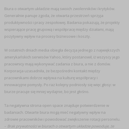
Biura o otwartym układzie mają swoich zwolenników i krytyków.
Generalnie panuje zgoda, że otwarta przestrzeń sprzyja
produktywności i pracy zespołowej. Badania pokazują, że projekty
wspierające pracę grupową i współpracę między działami, mają
pozytywny wpływ na procesy biznesowe i koszty.
W ostatnich dniach media obiegła decyzja jednego z największych
amerykańskich serwisów Yahoo, który postanowił, iż wszyscy jego
pracownicy mają wykonywać zadania z biura, a nie z domów.
Korporacja uzasadniła, że bezpośredni kontakt między
pracownikami dobrze wpływa na kulturę współpracy i
innowacyjne pomysły. Po raz kolejny podniosły się więc głosy: w
biurze pracuje się mniej wydajnie, bo jest głośno.
Ta negatywna strona open space znajduje potwierdzenie w
badaniach. Otwarte biura mogą mieć negatywny wpływ na
zdrowie pracowników i powodować zwiększenie rotacji personelu.
–
Brak prywatności w biurach o otwartym układzie powoduje, że