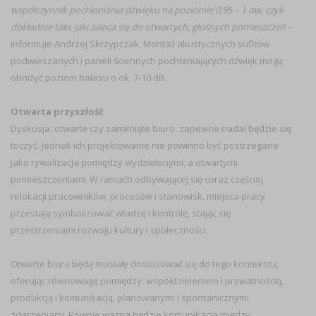
współczynnik pochłaniania dźwięku na poziomie 0,95 – 1 αw, czyli
dokładnie taki, jaki zaleca się do otwartych, głośnych pomieszczeń
–
informuje Andrzej Skrzypczak. Montaż akustycznych sufitów
podwieszanych i paneli ściennych pochłaniających dźwięk mogą
obniżyć poziom hałasu o ok. 7-10 dB.
Otwarta przyszłość
Dyskusja: otwarte czy zamknięte biuro, zapewne nadal będzie się
toczyć. Jednak ich projektowanie nie powinno być postrzegane
jako rywalizacja pomiędzy wydzielonymi, a otwartymi
pomieszczeniami. W ramach odbywającej się coraz częściej
relokacji pracowników, procesów i stanowisk, miejsca pracy
przestają symbolizować władzę i kontrolę, stając się
przestrzeniami rozwoju kultury i społeczności.
Otwarte biura będą musiały dostosować się do tego kontekstu,
oferując równowagę pomiędzy: współdzieleniem i prywatnością,
produkcją i komunikacją, planowanymi i spontanicznymi
zdarzeniami. Równie ważna będzie komunikacja między