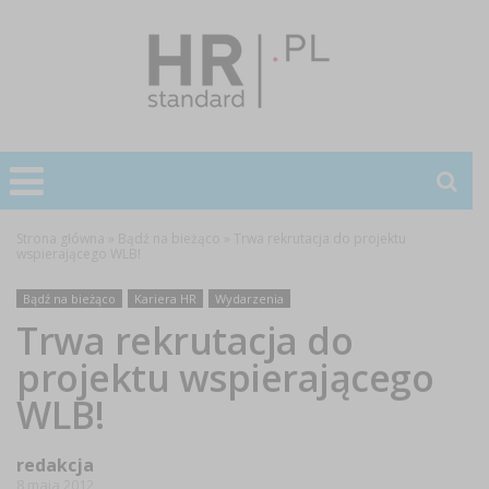
Strona główna
»
Bądź na bieżąco
»
Trwa rekrutacja do projektu
wspierającego WLB!
Bądź na bieżąco
Kariera HR
Wydarzenia
Trwa rekrutacja do
projektu wspierającego
WLB!
redakcja
8 maja 2012