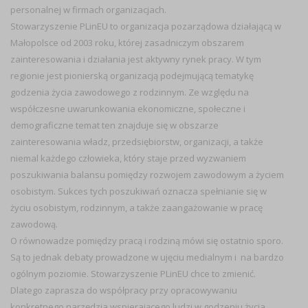
personalnej w firmach organizacjach.
Stowarzyszenie PLinEU to organizacja pozarządowa działającą w
Małopolsce od 2003 roku, której zasadniczym obszarem
zainteresowania i działania jest aktywny rynek pracy. W tym
regionie jest pionierską organizacją podejmującą tematykę
godzenia życia zawodowego z rodzinnym. Ze względu na
współczesne uwarunkowania ekonomiczne, społeczne i
demograficzne temat ten znajduje się w obszarze
zainteresowania władz, przedsiębiorstw, organizacji, a także
niemal każdego człowieka, który staje przed wyzwaniem
poszukiwania balansu pomiędzy rozwojem zawodowym a życiem
osobistym. Sukces tych poszukiwań oznacza spełnianie się w
życiu osobistym, rodzinnym, a także zaangażowanie w pracę
zawodową.
O równowadze pomiędzy pracą i rodziną mówi się ostatnio sporo.
Są to jednak debaty prowadzone w ujęciu medialnym i na bardzo
ogólnym poziomie. Stowarzyszenie PLinEU chce to zmienić.
Dlatego zaprasza do współpracy przy opracowywaniu
konkretnego narzędzia wspierającego ludzi w godzeniu życia