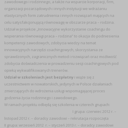
zawodowego i rodzinnego, a także na wsparcie korporacji, firm,
organizacji pozarządowych i innych instytucji we wdrażaniu
elastycznych form zatrudnienia i innych rozwiązań mających na
celu satysfakcjonującą równowagę w obszarze praca – rodzina.
Udział w projekcie „Innowacyjne wykorzystanie coachingu do
wspierania równowagi praca – rodzina” to okazja do podniesienia
kompetencji zawodowych, zdobycia wiedzy na temat
innowacyjnych narzędzi coachingowych, skorzystania ze
sprawdzonych, zagranicznych metod i rozwiązań oraz możliwość
zdobycia doświadczenia w prowadzeniu sesji coachingowych pod
opieką wykwalifikowanych trenerów.
Udział w szkoleniach jest bezpłatny
i wiąże się z
uczestnictwem w nowatorskich, jedynych w Polsce działaniach
zmierzających do wdrożenia usługi wspomagającej proces
godzenia życia rodzinnego i zawodowego.
W ramach projektu odbędą się szkolenia w czterech grupach:
I grupa: czerwiec 20
12 r. –
listopad 2012 r. – doradcy zawodowi – rekrutacja rozpoczęta
II grupa: wrzesień 2012 r. – styczeń 2013 r. – doradcy zawodowi