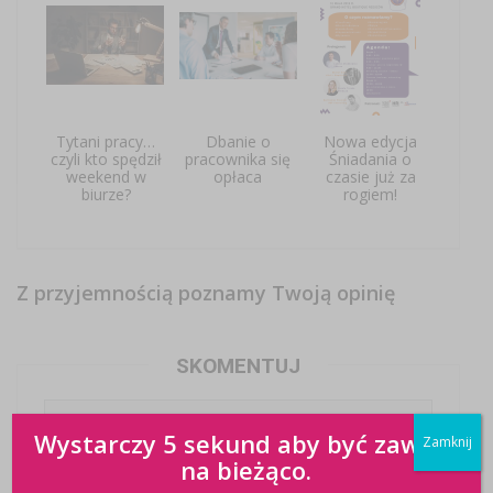
Tytani pracy…
Dbanie o
Nowa edycja
czyli kto spędził
pracownika się
Śniadania o
weekend w
opłaca
czasie już za
biurze?
rogiem!
Z przyjemnością poznamy Twoją opinię
SKOMENTUJ
Wystarczy 5 sekund aby być zawsze
Zamknij
na bieżąco.