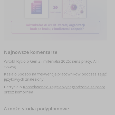
Najnowsze komentarze
Witold Rycio
o
Gen Z i millenialsi 2025: sens pracy, AI i
rozwój
Kasia
o
Sposób na frekwencję pracowników podczas zajęć
językowych znaleziony!
Patrycja
o
Konsekwencje zajęcia wynagrodzenia za pracę
przez komornika
A może studia podyplomowe