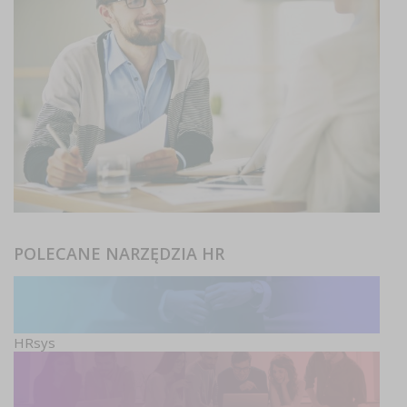
POLECANE NARZĘDZIA HR
HRsys