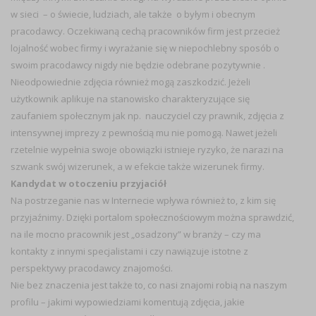
w sieci – o świecie, ludziach, ale także o byłym i obecnym
pracodawcy. Oczekiwaną cechą pracowników firm jest przecież
lojalność wobec firmy i wyrażanie się w niepochlebny sposób o
swoim pracodawcy nigdy nie będzie odebrane pozytywnie .
Nieodpowiednie zdjęcia również mogą zaszkodzić. Jeżeli
użytkownik aplikuje na stanowisko charakteryzujące się
zaufaniem społecznym jak np. nauczyciel czy prawnik, zdjęcia z
intensywnej imprezy z pewnością mu nie pomogą. Nawet jeżeli
rzetelnie wypełnia swoje obowiązki istnieje ryzyko, że narazi na
szwank swój wizerunek, a w efekcie także wizerunek firmy.
Kandydat w otoczeniu przyjaciół
Na postrzeganie nas w Internecie wpływa również to, z kim się
przyjaźnimy. Dzięki portalom społecznościowym można sprawdzić,
na ile mocno pracownik jest „osadzony” w branży – czy ma
kontakty z innymi specjalistami i czy nawiązuje istotne z
perspektywy pracodawcy znajomości.
Nie bez znaczenia jest także to, co nasi znajomi robią na naszym
profilu – jakimi wypowiedziami komentują zdjęcia, jakie