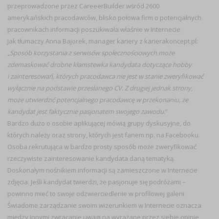
przeprowadzone przez CareeerBuilder wśród 2600
amerykańskich pracodawców, blisko połowa firm o potencjalnych
pracownikach informacji poszukiwała właśnie w Internecie.
Jak tłumaczy Anna Bajorek, manager kariery z karierakoncept.pl:
„
Sposób korzystania z serwisów społecznościowych może
zdemaskować drobne kłamstewka kandydata dotyczące hobby
i zainteresowań, których pracodawca nie jest w stanie zweryfikować
wyłącznie na podstawie przesłanego CV. Z drugiej jednak strony,
może utwierdzić potencjalnego pracodawcę w przekonaniu, że
kandydat jest faktycznie pasjonatem swojego zawodu
.”
Bardzo dużo o osobie aplikującej mówią grupy dyskusyjne, do
których należy oraz strony, których jest fanem np. na Facebooku.
Osoba rekrutująca w bardzo prosty sposób może zweryfikować
rzeczywiste zainteresowanie kandydata daną tematyką.
Doskonałym nośnikiem informacji są zamieszczone w Internecie
zdjęcia. Jeśli kandydat twierdzi, że pasjonuje się podróżami –
powinno mieć to swoje odzwierciedlenie w profilowej galerii.
Świadome zarządzanie swoim wizerunkiem w Internecie oznacza
między innymi zwracanie uwagi na wyrażane przez siebie opinie