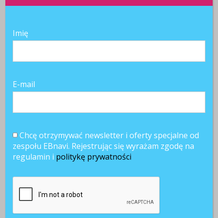
Czas na ofertę
AI w pracy:
Stres w pracy
pracy wydłuża
nastroje
2025: mniej go
się do 22 dni –
pracowników
odczuwamy, ale
raport
2025 – nadzieja
nie kobiety
Imię
eRecruiter
i lęk
E-mail
Chcę otrzymywać newsletter i oferty specjalne od
zespołu EBnavi. Rejestrując się wyrażam zgodę na
regulamin i
politykę prywatności