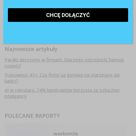
Najnowsze artykuły
Paraliż decyzyjny w firmach. Dlaczego ostrożność hamuje
rozwój?
Pracownicy 45+. Czy firmy są gotowe na starzejące się
kadry?
AI w rekrutacji. 74% kandydatów korzysta ze sztucznej
inteligencji
POLECANE RAPORTY