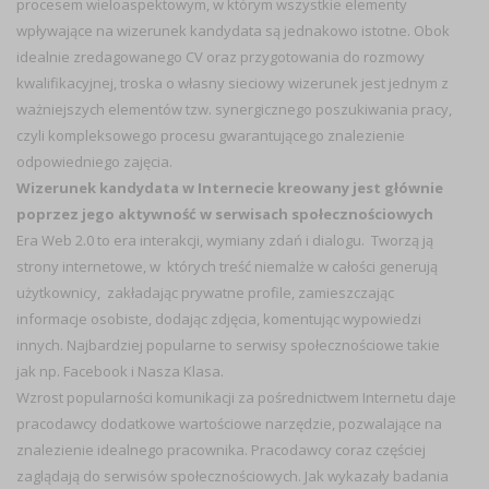
procesem wieloaspektowym, w którym wszystkie elementy
wpływające na wizerunek kandydata są jednakowo istotne. Obok
idealnie zredagowanego CV oraz przygotowania do rozmowy
kwalifikacyjnej, troska o własny sieciowy wizerunek jest jednym z
ważniejszych elementów tzw. synergicznego poszukiwania pracy,
czyli kompleksowego procesu gwarantującego znalezienie
odpowiedniego zajęcia.
Wizerunek kandydata w Internecie kreowany jest głównie
poprzez jego aktywność w serwisach społecznościowych
Era Web 2.0 to era interakcji, wymiany zdań i dialogu. Tworzą ją
strony internetowe, w których treść niemalże w całości generują
użytkownicy, zakładając prywatne profile, zamieszczając
informacje osobiste, dodając zdjęcia, komentując wypowiedzi
innych. Najbardziej popularne to serwisy społecznościowe takie
jak np. Facebook i Nasza Klasa.
Wzrost popularności komunikacji za pośrednictwem Internetu daje
pracodawcy dodatkowe wartościowe narzędzie, pozwalające na
znalezienie idealnego pracownika. Pracodawcy coraz częściej
zaglądają do serwisów społecznościowych. Jak wykazały badania