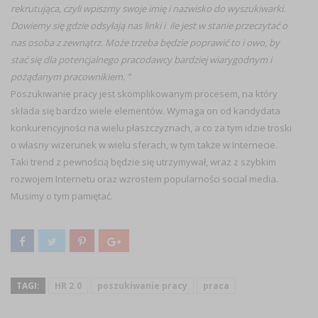
rekrutująca, czyli wpiszmy swoje imię i nazwisko do wyszukiwarki.
Dowiemy się gdzie odsyłają nas linki i ile jest w stanie przeczytać o
nas osoba z zewnątrz. Może trzeba będzie poprawić to i owo, by
stać się dla potencjalnego pracodawcy bardziej wiarygodnym i
pożądanym pracownikiem. ”
Poszukiwanie pracy jest skomplikowanym procesem, na który
składa się bardzo wiele elementów. Wymaga on od kandydata
konkurencyjności na wielu płaszczyznach, a co za tym idzie troski
o własny wizerunek w wielu sferach, w tym także w Internecie.
Taki trend z pewnością będzie się utrzymywał, wraz z szybkim
rozwojem Internetu oraz wzrostem popularności social media.
Musimy o tym pamiętać.
TAGI:
HR 2.0
poszukiwanie pracy
praca