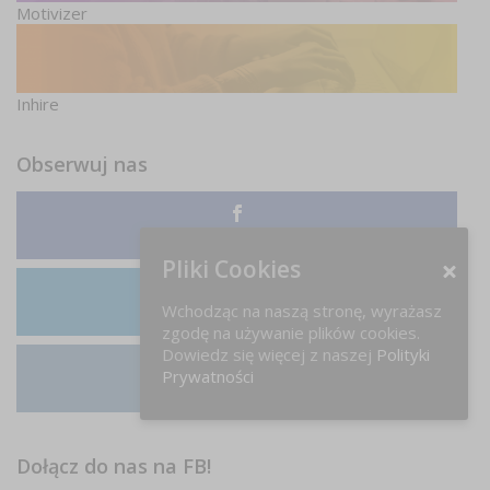
Motivizer
Inhire
Obserwuj nas
Facebook
Pliki Cookies
Wchodząc na naszą stronę, wyrażasz
LinkedIn
zgodę na używanie plików cookies.
Dowiedz się więcej z naszej
Polityki
Prywatności
Instagram
Dołącz do nas na FB!