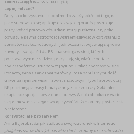
zamieszczają treści, co o nas myślą.
Lepiej milczeć?
Decyzja o korzystaniu z social media zależy także od tego, na
jakie stanowisko się aplikuje oraz w jakiej branży poszukuje
pracy. Wśród pracowników administracji publicznej czy policji
obwiązuje pewna ostrożność i wstrzemięźliwość w korzystaniu z
serwisów społecznościowych. Jednocześnie, pojawiają się nowe
zawody – specjaliści ds. PR i marketingu w sieci, których
podstawowym narzędziem pracy stają się właśnie portale
społecznościowe. Trudno w tej sytuacji unikać obecności w sieci.
Ponadto, serwis serwisowi nierówny. Poza popularnymi, dość
uniwersalnymi serwisami społecznościowymi, typu Facebook czy
NK.pl, istnieją serwisy tematyczne jak Linkedin czy Goldenline,
skupiające specjalistów z danej branży. W nich absolutnie warto
się promować, szczegółowo opisywać ścieżkę kariery, postarać się
o referencje.
Korzystać, ale z rozmysłem
Anna Bajorek radzi jak zadbać o swój wizerunek
w Internecie
„Najpierw sprawdźmy jak nas widzą inni – zróbmy to co robi osoba