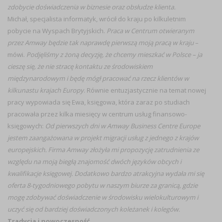
zdobycie doświadczenia w biznesie oraz obsłudze klienta.
Michał, specjalista informatyk, wrócił do kraju po kilkuletnim
pobycie na Wyspach Brytyjskich.
Praca w Centrum otwieranym
przez Amway będzie tak naprawdę pierwszą moją pracą w kraju
–
mówi.
Podjęliśmy z żoną decyzję, że chcemy mieszkać w Polsce – ja
cieszę się, że nie stracę kontaktu ze środowiskiem
międzynarodowym i będę mógł pracować na rzecz klientów w
kilkunastu krajach Europy
. Równie entuzjastycznie na temat nowej
pracy wypowiada się Ewa, księgowa, która zaraz po studiach
pracowała przez kilka miesięcy w centrum usług finansowo-
księgowych:
Od pierwszych dni w Amway Business Centre Europe
jestem zaangażowana w projekt migracji usług z jednego z krajów
europejskich. Firma Amway złożyła mi propozycję zatrudnienia ze
względu na moją biegłą znajomość dwóch języków obcych i
kwalifikacje księgowej. Dodatkowo bardzo atrakcyjna wydała mi się
oferta 8-tygodniowego pobytu w naszym biurze za granicą, gdzie
mogę zdobywać doświadczenie w środowisku wielokulturowym i
uczyć się od bardziej doświadczonych koleżanek i kolegów.
Tradycja i nowoczesność