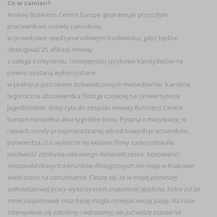
Co w zamian?
Amway Business Centre Europe gwarantuje przyszłym
pracownikom rozwój zawodowy
w prawdziwie międzynarodowym środowisku, gdyż będzie
obsługiwać 25 afiliacji Amway
z całego kontynentu. Umiejętności językowe kandydatów na
pewno zostaną wykorzystane
w praktyce pod okiem doświadczonych menedżerów. Karolina,
tegoroczna absolwentka filologii czeskiej na Uniwersytecie
Jagiellońskim, dołączyła do zespołu Amway Business Centre
Europe niespełna dwa tygodnie temu. Pytana o motywację, w
ramach sondy przeprowadzanej wśród nowych pracowników,
potwierdza, iż o wyborze tej właśnie firmy zadecydowała
możliwość zdobycia ciekawego doświadczenia. A
bsolwenci
niestandardowych kierunków filologicznych nie mają w Krakowie
wiele szans na zatrudnienie. Cieszę się, że w mojej pierwszej
pełnoetatowej pracy wykorzystam znajomość języków, które od lat
mnie pasjonowały oraz będę mogła rozwijać swoją pasję. Na razie
intensywnie się szkolimy i wdrażamy, ale już widzę szanse na