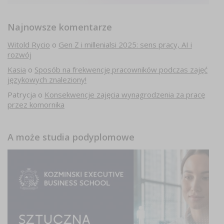
Najnowsze komentarze
Witold Rycio
o
Gen Z i millenialsi 2025: sens pracy, AI i
rozwój
Kasia
o
Sposób na frekwencję pracowników podczas zajęć
językowych znaleziony!
Patrycja
o
Konsekwencje zajęcia wynagrodzenia za pracę
przez komornika
A może studia podyplomowe