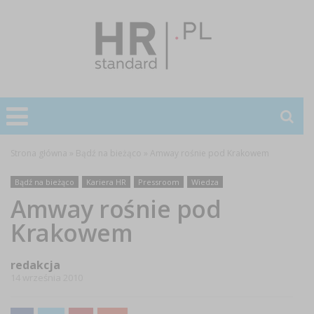
Strona główna
»
Bądź na bieżąco
»
Amway rośnie pod Krakowem
Bądź na bieżąco
Kariera HR
Pressroom
Wiedza
Amway rośnie pod
Krakowem
redakcja
14 września 2010