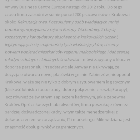
Amway Business Centre Europe nastąpi do 2012 roku. Do tego
czasu firma zatrudni w sumie ponad 200 pracowników z Krakowa i
okolic.
Rekrutacja trwa. Poszukujemy osób władających mniej
popularnymi językami z rejonu Europy Wschodniej. Z chęcią
rozpatrzymy kandydatury absolwentów krakowskich uczelni,
legitymujących się znajomością tych właśnie języków, chcemy
bowiem wspierać mieszkańców regionu małopolskiego i dać szansę
młodym zdolnym z lokalnych środowisk –
mówi zapytany o klucz w
doborze personelu. Przedstawiciele Amway nie ukrywają, że
decyzja o otwarciu nowej placówki w gminie Zabierzów, nieopodal
Krakowa, wiąże się nie tylko z dobrym usytuowaniem logistycznym
(bliskość lotniska i autostrady, dobre połączenie z resztą Europy),
lecz również ze świetnym zapleczem kadrowym, jakie zapewnia
Kraków. Oprócz świeżych absolwentów, firma poszukuje również
bardziej doświadczonej kadry, w tym także menedżerskiej z
doświadczeniem w zarządzaniu, IT i marketingu. Mile widziana jest
znajomość obsługi rynków zagranicznych
.