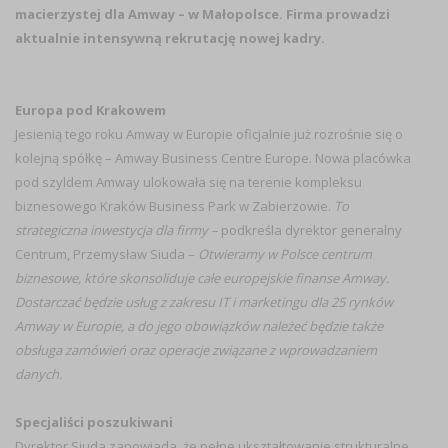
macierzystej dla Amway – w Małopolsce. Firma prowadzi
aktualnie intensywną rekrutację nowej kadry.
Europa pod Krakowem
Jesienią tego roku Amway w Europie oficjalnie już rozrośnie się o
kolejną spółkę – Amway Business Centre Europe. Nowa placówka
pod szyldem Amway ulokowała się na terenie kompleksu
biznesowego Kraków Business Park w Zabierzowie.
To
strategiczna inwestycja dla firmy –
podkreśla dyrektor generalny
Centrum, Przemysław Siuda –
Otwieramy w Polsce centrum
biznesowe, które skonsoliduje całe europejskie finanse Amway.
Dostarczać będzie usług z zakresu IT i marketingu dla 25 rynków
Amway w Europie, a do jego obowiązków należeć będzie także
obsługa zamówień oraz operacje związane z wprowadzaniem
danych.
Specjaliści poszukiwani
Dyrektor Siuda zapowiada, że pełne ukształtowanie strukturalne