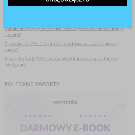
Najnowsze artykuły
Paraliż decyzyjny w firmach. Dlaczego ostrożność hamuje
rozwój?
Pracownicy 45+. Czy firmy są gotowe na starzejące się
kadry?
AI w rekrutacji. 74% kandydatów korzysta ze sztucznej
inteligencji
POLECANE RAPORTY