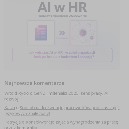
Najnowsze komentarze
Witold Rycio
o
Gen Z i millenialsi 2025: sens pracy, AI i
rozwój
Kasia
o
Sposób na frekwencję pracowników podczas zajęć
językowych znaleziony!
Patrycja
o
Konsekwencje zajęcia wynagrodzenia za pracę
przez komornika