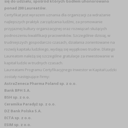
się do udziału, spośród których Godłem uhonorowano
ponad 200 Laureatów.
Certyfikat jest wyrazem uznania dla organizacji za wdrażanie
najlepszych praktyk zarządzania ludźmi, za promowanie
przyjaznej kultury organizacyjnej oraz rozwiązań służących
podnoszeniu kwalifikacji pracowników. Szczególnie dzisiaj, w
trudniejszych gospodarczo czasach, działania zorientowane na
rozwój kapitału ludzkiego, wydają się wyjątkowo trudne. Dlatego
Laureatom należą się szczególne gratulacje za inwestowanie w
kapitał ludzki w trudnych czasach.
Laureatami Programu Certyfikacyjnego Inwestor w Kapitał Ludzki
zostały następujące Firmy:
AstraZeneca Pharma Poland sp. z o.o.
Bank BPH S.A.
BSH sp. z o.o.
Ceramika Paradyż sp. z o.o.
DZ Bank Polska S.A.
ECTA sp. z o.o.
ESIM sp. z o.o.