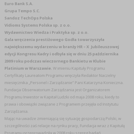
Euro Bank S.A.
Grupa Tempo S.C.
Sandoz TechOps Polska
Vidioms Systems Polska sp. z o.o.
Wydawnictwo Wiedza i Praktyka sp. z o.o.
Gala wręczenia prestiżowego Godła towarzyszyła
największemu wydarzeniu w branży HR – X Jubileuszowej
edycji Kongresu Kadry i odbyła się w dniu 25 października
2009 roku podczas wieczornego Bankietu w Klubie
Platinium w Warszawie.
W imieniu Kapituły Programu
Certyfikaty Laureatom Programu wręczyła Redaktor Naczelny
miesięcznika „Personel i Zarządzanie” Pani Katarzyna Konieczna.
Fundacja Obserwatorium Zarządzania jest Organizatorem
Programu Inwestor w Kapitał Ludzki od maja 2008 roku, kiedy to
prawa i obowiązki związane z Programem przejęła od Instytutu
Zarządzania.
Mając na uwadze zmieniającą się sytuację gospodarczą Polski, w
szczególności zaś relacje na rynku pracy, Fundacja wraz z Kapitułą
Programu przeprowadziła w 2008 roku szereg badań