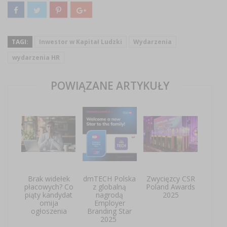
TAGI:
Inwestor w Kapitał Ludzki
Wydarzenia
wydarzenia HR
POWIĄZANE ARTYKUŁY
Brak widełek
dmTECH Polska
Zwycięzcy CSR
płacowych? Co
z globalną
Poland Awards
piąty kandydat
nagrodą
2025
omija
Employer
ogłoszenia
Branding Star
2025