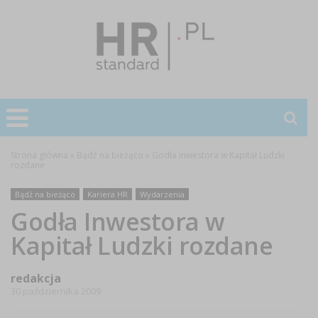
Strona główna
»
Bądź na bieżąco
»
Godła Inwestora w Kapitał Ludzki
rozdane
Bądź na bieżąco
Kariera HR
Wydarzenia
Godła Inwestora w
Kapitał Ludzki rozdane
redakcja
30 października 2009