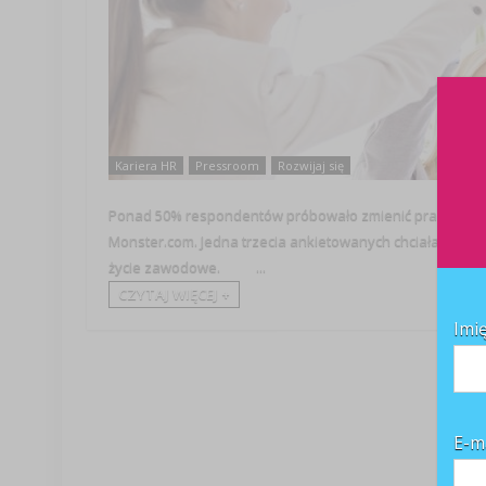
Kariera HR
Pressroom
Rozwijaj się
Ponad 50% respondentów próbowało zmienić pracę z powo
Monster.com. Jedna trzecia ankietowanych chciała zmienić 
życie zawodowe. ...
CZYTAJ WIĘCEJ +
Imi
E-m