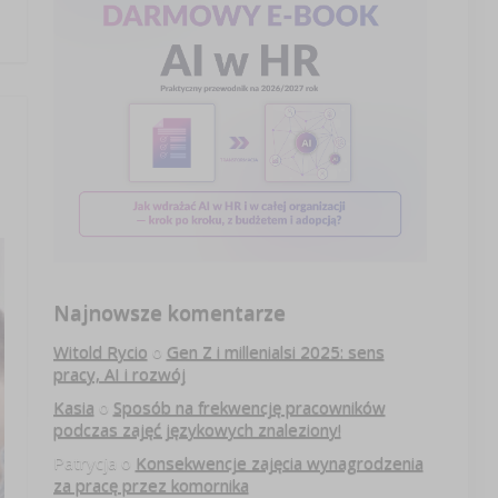
Najnowsze komentarze
Witold Rycio
o
Gen Z i millenialsi 2025: sens
pracy, AI i rozwój
Kasia
o
Sposób na frekwencję pracowników
podczas zajęć językowych znaleziony!
Patrycja
o
Konsekwencje zajęcia wynagrodzenia
za pracę przez komornika