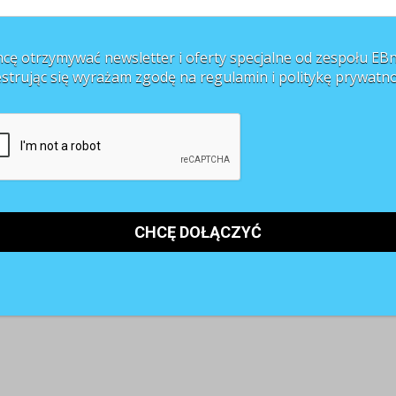
cę otrzymywać newsletter i oferty specjalne od zespołu EBn
estrując się wyrażam zgodę na regulamin i
politykę prywatno