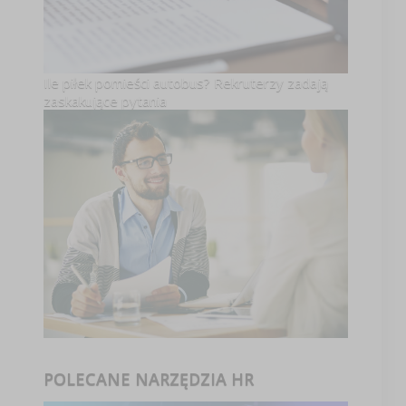
Ile piłek pomieści autobus? Rekruterzy zadają
zaskakujące pytania
POLECANE NARZĘDZIA HR