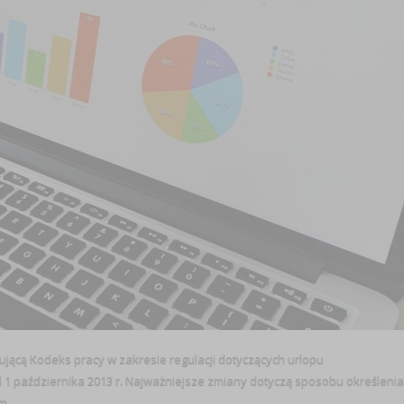
ującą Kodeks pracy w zakresie regulacji dotyczących urlopu
 października 2013 r. Najważniejsze zmiany dotyczą sposobu określenia
 ...