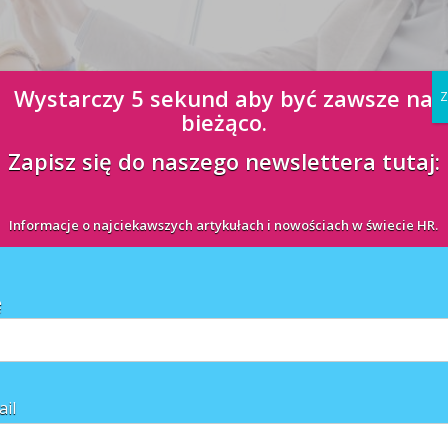
Wystarczy 5 sekund aby być zawsze na
Z
bieżąco.
Zapisz się do naszego newslettera tutaj:
du kryzysu ekonomicznego – takie są wyniki globalnej ankiety
ścieżkę kariery, a tylko 14% oświadczyło, że kryzys nie wpłynął na ich
Informacje o najciekawszych artykułach i nowościach w świecie HR.
ę
ail