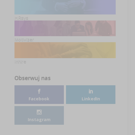
HRsys
Motivizer
Inhire
Obserwuj nas
Facebook
LinkedIn
Instagram