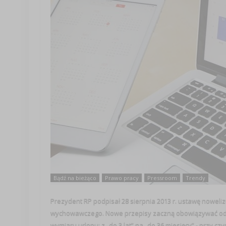
Bądź na bieżąco
Prawo pracy
Pressroom
Trendy
Prezydent RP podpisał 28 sierpnia 2013 r. ustawę noweliz
wychowawczego. Nowe przepisy zaczną obowiązywać od 1
wymiaru urlopu: z „do 3 lat” na „do 36 miesięcy” - przy czym