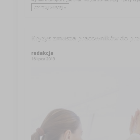
CZYTAJ WIĘCEJ +
Kryzys zmusza pracowników do prz
redakcja
16 lipca 2013