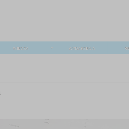
WIEDZA
WYDARZENIA
R
h