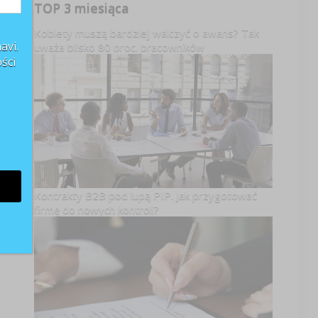
TOP 3 miesiąca
Kobiety muszą bardziej walczyć o awans? Tak
avi.
uważa blisko 80 proc. pracowników
ści
Kontrakty B2B pod lupą PIP. Jak przygotować
firmę do nowych kontroli?