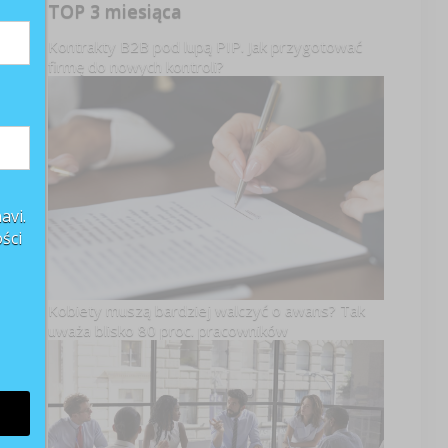
TOP 3 miesiąca
Kontrakty B2B pod lupą PIP. Jak przygotować
firmę do nowych kontroli?
avi.
ści
Kobiety muszą bardziej walczyć o awans? Tak
uważa blisko 80 proc. pracowników