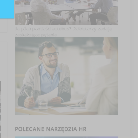
e
Ile piłek pomieści autobus? Rekruterzy zadają
zaskakujące pytania
POLECANE NARZĘDZIA HR