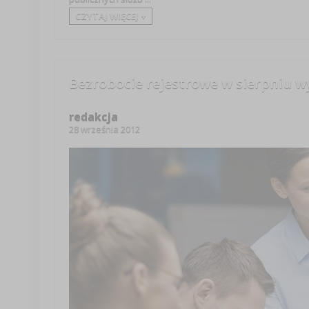
CZYTAJ WIĘCEJ +
Bezrobocie rejestrowe w sierpniu w
redakcja
28 września 2012