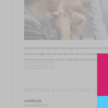
Przywództwo
Stopa bezrobocia rejestrowanego wyniosła na koniec sier
procentowego. Dla porównania w sierpniu poprzedniego r
wynika, że w sierpniu liczba osób bezrobotnych była więks
CZYTAJ WIĘCEJ +
Bezrobocie w lipcu wyniosło 12,3%
redakcja
4 września 2012