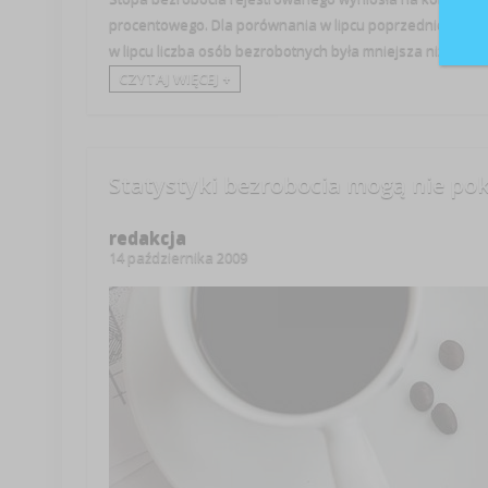
procentowego. Dla porównania w lipcu poprzedniego roku
w lipcu liczba osób bezrobotnych była mniejsza niż w ...
CZYTAJ WIĘCEJ +
Statystyki bezrobocia mogą nie po
redakcja
14 października 2009