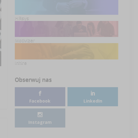
HRsys
Motivizer
Inhire
Obserwuj nas
Facebook
LinkedIn
Instagram