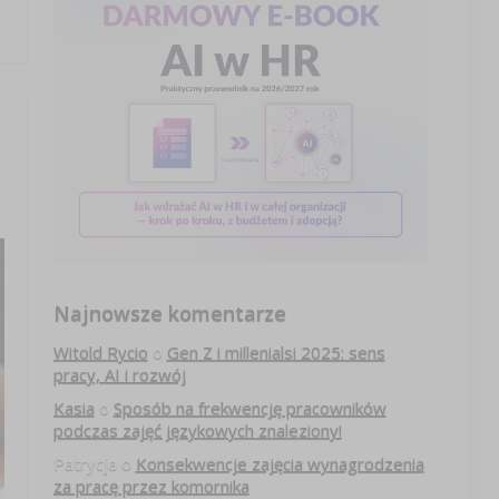
Najnowsze komentarze
Witold Rycio
o
Gen Z i millenialsi 2025: sens
pracy, AI i rozwój
Kasia
o
Sposób na frekwencję pracowników
podczas zajęć językowych znaleziony!
Patrycja
o
Konsekwencje zajęcia wynagrodzenia
za pracę przez komornika