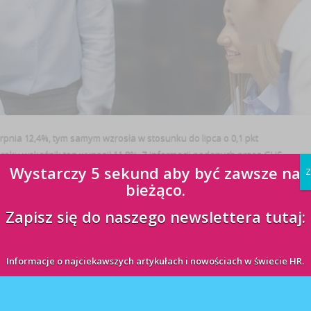
pnia 12,4%, tym samym wzrosła w stosunku do lipca o 0,1 pkt
oku wskaźnik ten wynosił 11,8%. Z informacji podanych przez GUS
Wystarczy 5 sekund aby być zawsze na
za ...
Z
bieżąco.
Zapisz się do naszego newslettera tutaj:
Informacje o najciekawszych artykułach i nowościach w świecie HR.