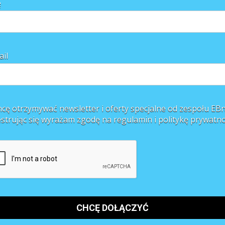
ę
ail
cę otrzymywać newsletter i oferty specjalne od zespołu EBn
estrując się wyrażam zgodę na regulamin i
politykę prywatno
ca 12,3%, tym samym spadła w stosunku do czerwca o 0,1 pkt