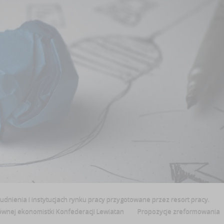
rudnienia i instytucjach rynku pracy przygotowane przez resort pracy.
głównej ekonomistki Konfederacji Lewiatan Propozycje zreformowania