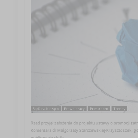
Bądź na bieżąco
Prawo pracy
Pressroom
Trendy
Rząd przyjął założenia do projektu ustawy o promocji zat
Komentarz dr Małgorzaty Starczewskiej-Krzysztoszek, 
publicznych służb ...