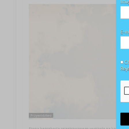
Imi
E-m
Ch
Rej
Przywództwo
Stopa bezrobocia rejestrowanego wyniosła na koniec lip