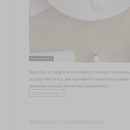
Przywództwo
Statystyki, szczególnie te z ostatnich miesięcy, nie pokaz
przyjęły ofert pracy, jest wykreślana z rejestrów urzęd
ekspertka Instytutu Badań nad Gospodarką ...
CZYTAJ WIĘCEJ +
Bezrobotni menadżerowie