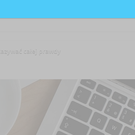
 wskaźnik ten wynosił 11,8%. Z informacji podanych przez GUS wynika, ż
kazywać całej prawdy