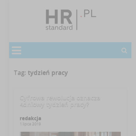
Tag:
tydzień pracy
Cyfrowa rewolucja oznacza
4dniowy tydzień pracy?
redakcja
1 lipca 2019