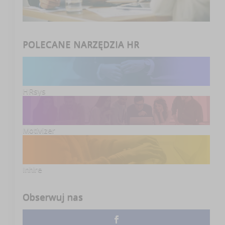
POLECANE NARZĘDZIA HR
HRsys
Motivizer
Inhire
Obserwuj nas