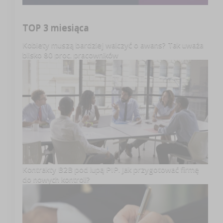
TOP 3 miesiąca
Kobiety muszą bardziej walczyć o awans? Tak uważa
blisko 80 proc. pracowników
Kontrakty B2B pod lupą PIP. Jak przygotować firmę
do nowych kontroli?