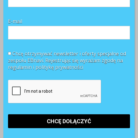
E-mail
Chcę otrzymywać newsletter i oferty specjalne od
zespołu EBnavi. Rejestrując się wyrażam zgodę na
regulamin i
politykę prywatności
Najnowsze komentarze
Witold Rycio
o
Gen Z i millenialsi 2025: sens pracy, AI i
rozwój
Kasia
o
Sposób na frekwencję pracowników podczas
zajęć językowych znaleziony!
Patrycja
o
Konsekwencje zajęcia wynagrodzenia za
pracę przez komornika