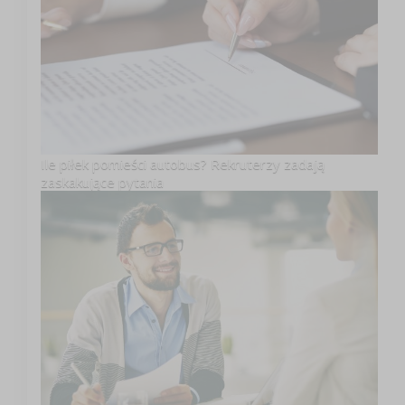
Ile piłek pomieści autobus? Rekruterzy zadają
zaskakujące pytania