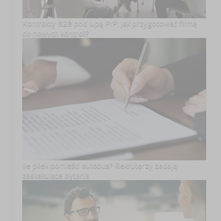
Kontrakty B2B pod lupą PIP. Jak przygotować firmę
do nowych kontroli?
Ile piłek pomieści autobus? Rekruterzy zadają
zaskakujące pytania