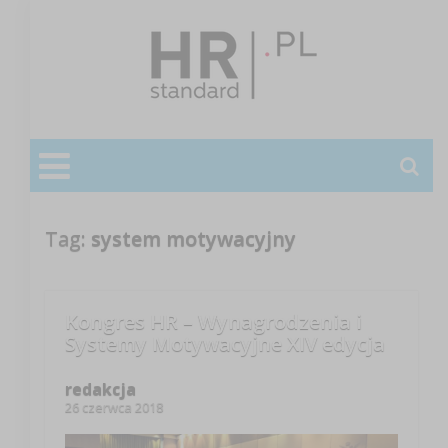
Tag:
system motywacyjny
Kongres HR – Wynagrodzenia i
Systemy Motywacyjne XIV edycja
redakcja
26 czerwca 2018