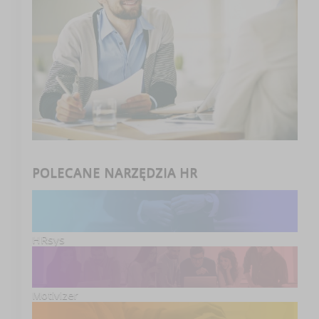
POLECANE NARZĘDZIA HR
HRsys
Motivizer