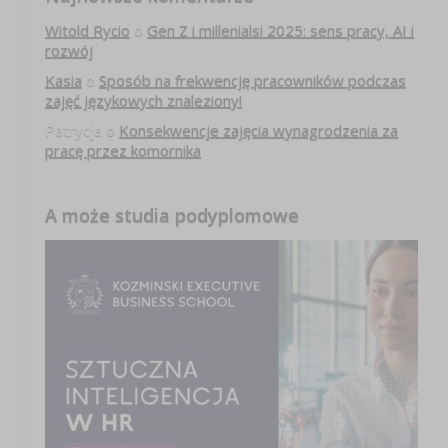
Witold Rycio
o
Gen Z i millenialsi 2025: sens pracy, AI i
rozwój
Kasia
o
Sposób na frekwencję pracowników podczas
zajęć językowych znaleziony!
Patrycja
o
Konsekwencje zajęcia wynagrodzenia za
pracę przez komornika
A może studia podyplomowe