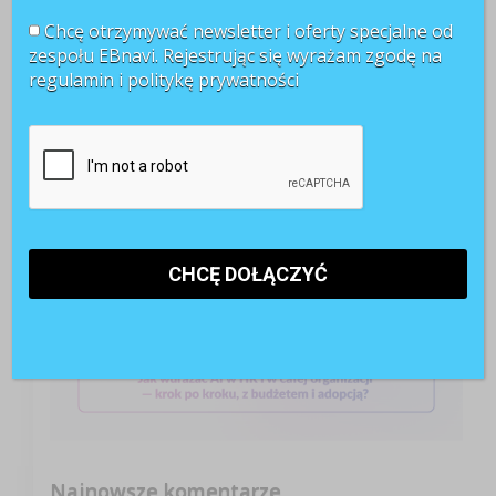
POLECANE RAPORTY
Chcę otrzymywać newsletter i oferty specjalne od
zespołu EBnavi. Rejestrując się wyrażam zgodę na
regulamin i
politykę prywatności
Najnowsze komentarze