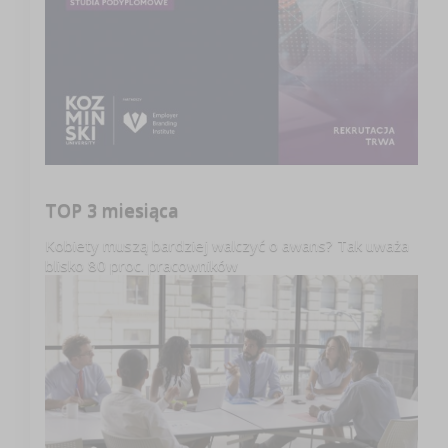
TOP 3 miesiąca
Kobiety muszą bardziej walczyć o awans? Tak uważa
blisko 80 proc. pracowników