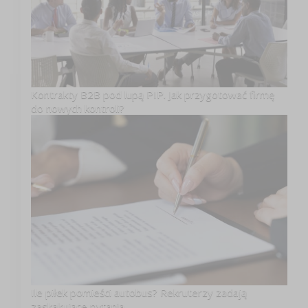
Kontrakty B2B pod lupą PIP. Jak przygotować firmę
do nowych kontroli?
Ile piłek pomieści autobus? Rekruterzy zadają
zaskakujące pytania