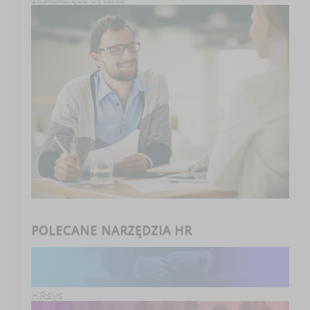
POLECANE NARZĘDZIA HR
HRsys