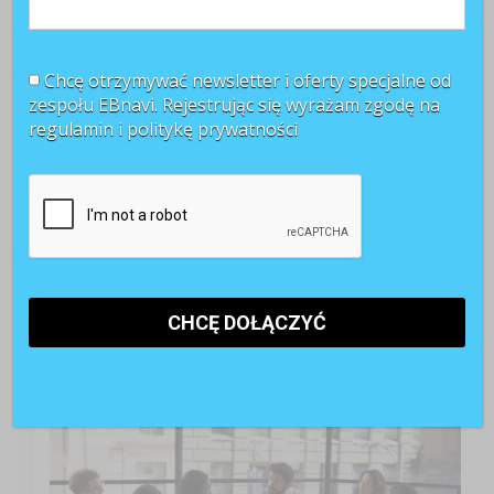
Chcę otrzymywać newsletter i oferty specjalne od
zespołu EBnavi. Rejestrując się wyrażam zgodę na
regulamin i
politykę prywatności
TOP 3 miesiąca
Kobiety muszą bardziej walczyć o awans? Tak uważa
blisko 80 proc. pracowników