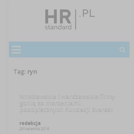
Tag:
ryn
Wrocławskie i warszawskie firmy
gonią za marzeniami
podopiecznych Fundacji Everest
redakcja
23 kwietnia 2019