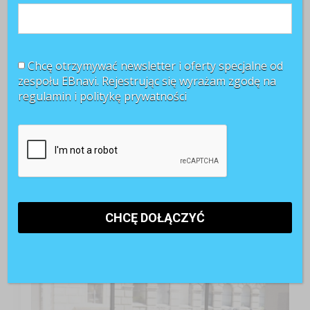
Chcę otrzymywać newsletter i oferty specjalne od
zespołu EBnavi. Rejestrując się wyrażam zgodę na
regulamin i
politykę prywatności
TOP 3 miesiąca
Kobiety muszą bardziej walczyć o awans? Tak uważa
blisko 80 proc. pracowników