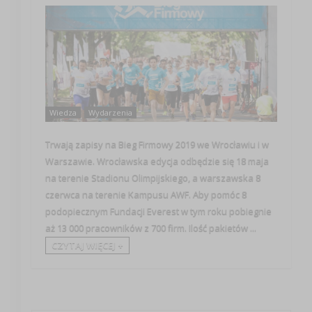
Wiedza
Wydarzenia
Trwają zapisy na Bieg Firmowy 2019 we Wrocławiu i w
Warszawie. Wrocławska edycja odbędzie się 18 maja
na terenie Stadionu Olimpijskiego, a warszawska 8
czerwca na terenie Kampusu AWF. Aby pomóc 8
podopiecznym Fundacji Everest w tym roku pobiegnie
aż 13 000 pracowników z 700 firm. Ilość pakietów ...
CZYTAJ WIĘCEJ +