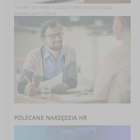
Ile piłek pomieści autobus? Rekruterzy zadają
zaskakujące pytania
POLECANE NARZĘDZIA HR