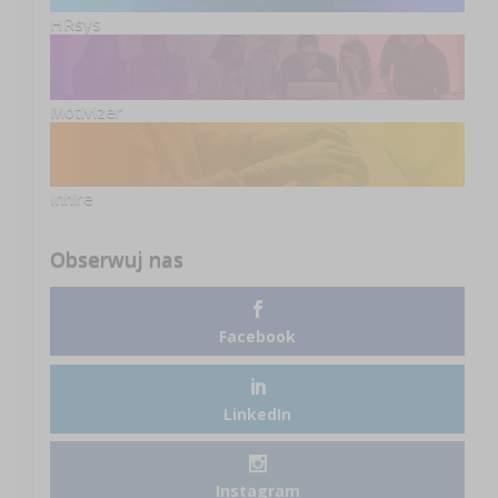
HRsys
Motivizer
Inhire
Obserwuj nas
Facebook
LinkedIn
Instagram