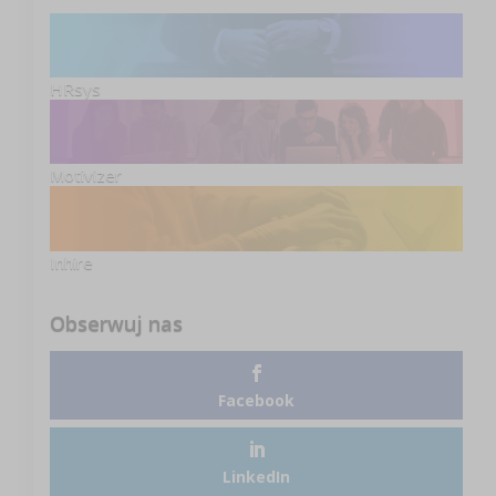
HRsys
Motivizer
Inhire
Obserwuj nas
Facebook
LinkedIn