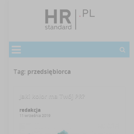
Tag:
przedsiębiorca
Jaki kolor ma Twój PR?
redakcja
11 września 2019