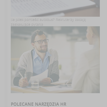
Ile piłek pomieści autobus? Rekruterzy zadają
zaskakujące pytania
POLECANE NARZĘDZIA HR