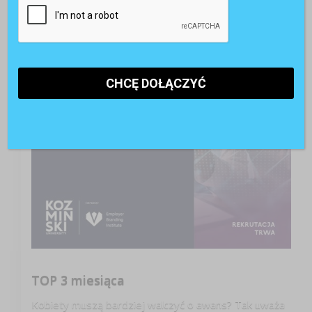
TOP 3 miesiąca
Kobiety muszą bardziej walczyć o awans? Tak uważa