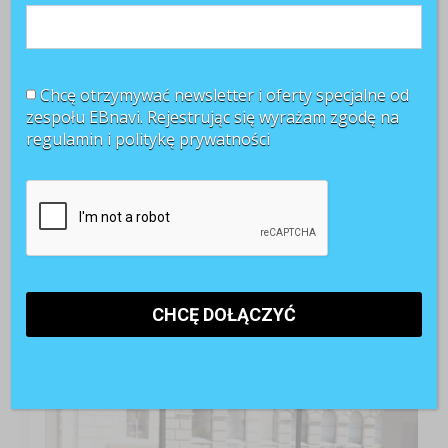
Chcę otrzymywać newsletter i oferty specjalne od
zespołu EBnavi. Rejestrując się wyrażam zgodę na
regulamin i
politykę prywatności
TOP 3 miesiąca
Kobiety muszą bardziej walczyć o awans? Tak uważa
blisko 80 proc. pracowników