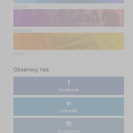
HRsys
Motivizer
Inhire
Obserwuj nas
Facebook
LinkedIn
Instagram