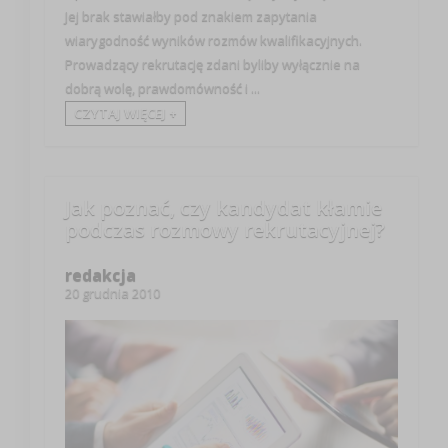
Jej brak stawiałby pod znakiem zapytania
wiarygodność wyników rozmów kwalifikacyjnych.
Prowadzący rekrutację zdani byliby wyłącznie na
dobrą wolę, prawdomówność i ...
CZYTAJ WIĘCEJ +
Jak poznać, czy kandydat kłamie
podczas rozmowy rekrutacyjnej?
redakcja
20 grudnia 2010