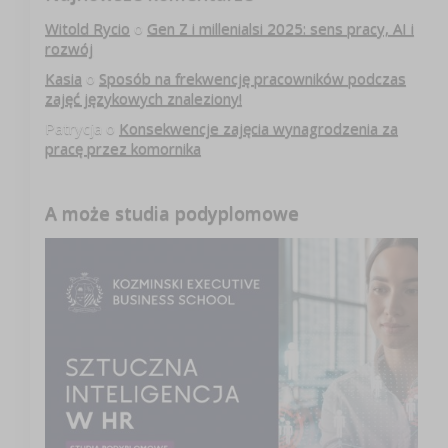
Witold Rycio
o
Gen Z i millenialsi 2025: sens pracy, AI i
rozwój
Kasia
o
Sposób na frekwencję pracowników podczas
zajęć językowych znaleziony!
Patrycja
o
Konsekwencje zajęcia wynagrodzenia za
pracę przez komornika
A może studia podyplomowe