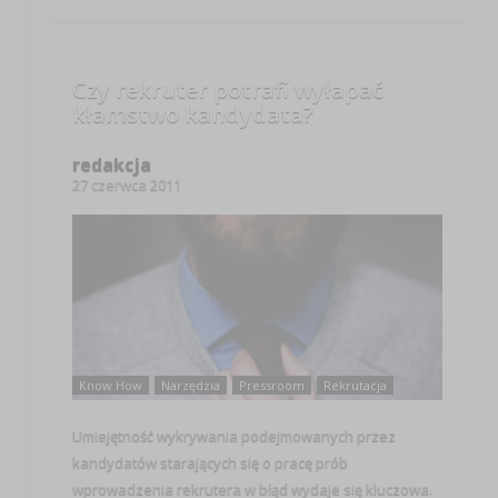
Czy rekruter potrafi wyłapać
kłamstwo kandydata?
redakcja
27 czerwca 2011
Know How
Narzędzia
Pressroom
Rekrutacja
Umiejętność wykrywania podejmowanych przez
kandydatów starających się o pracę prób
wprowadzenia rekrutera w błąd wydaje się kluczowa.