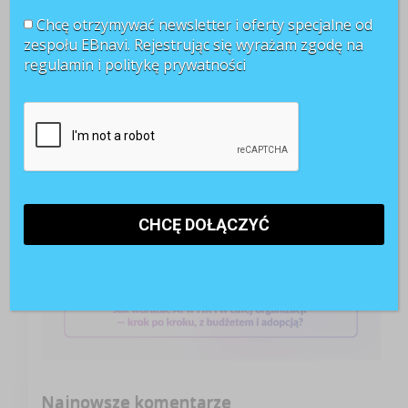
POLECANE RAPORTY
Chcę otrzymywać newsletter i oferty specjalne od
zespołu EBnavi. Rejestrując się wyrażam zgodę na
regulamin i
politykę prywatności
Najnowsze komentarze