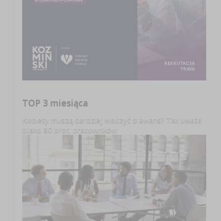
TOP 3 miesiąca
Kobiety muszą bardziej walczyć o awans? Tak uważa
blisko 80 proc. pracowników