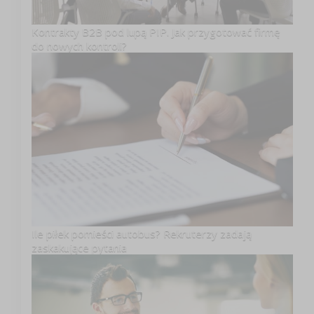
Kontrakty B2B pod lupą PIP. Jak przygotować firmę
do nowych kontroli?
Ile piłek pomieści autobus? Rekruterzy zadają
zaskakujące pytania