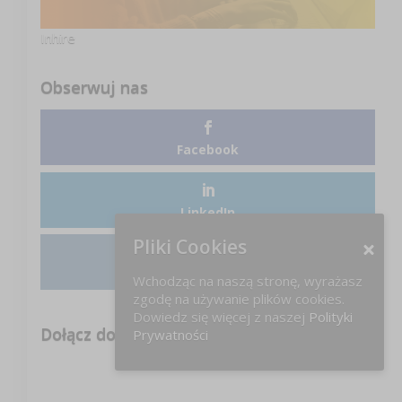
Inhire
Obserwuj nas
Facebook
LinkedIn
Pliki Cookies
Instagram
Wchodząc na naszą stronę, wyrażasz
zgodę na używanie plików cookies.
Dowiedz się więcej z naszej
Polityki
Dołącz do nas na FB!
Prywatności