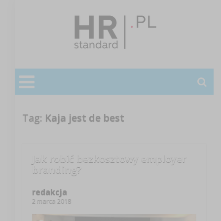
Tag:
Kaja jest de best
Jak robić bezkosztowy employer
branding?
redakcja
2 marca 2018