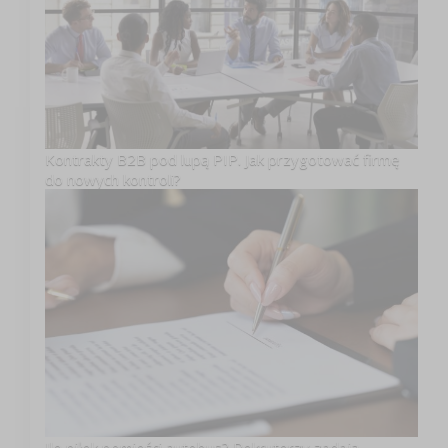
Kontrakty B2B pod lupą PIP. Jak przygotować firmę
do nowych kontroli?
Ile piłek pomieści autobus? Rekruterzy zadają