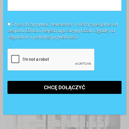
Chcę otrzymywać newsletter i oferty specjalne od
zespołu EBnavi. Rejestrując się wyrażam zgodę na
regulamin i
politykę prywatności
TOP 3 miesiąca
Kobiety muszą bardziej walczyć o awans? Tak uważa
blisko 80 proc. pracowników