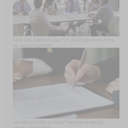
Kontrakty B2B pod lupą PIP. Jak przygotować firmę
do nowych kontroli?
Ile piłek pomieści autobus? Rekruterzy zadają
zaskakujące pytania