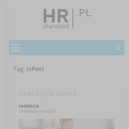
Tag:
inPost
Dzień z życia kuriera
redakcja
10 października 2019