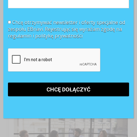
Chcę otrzymywać newsletter i oferty specjalne od
zespołu EBnavi. Rejestrując się wyrażam zgodę na
regulamin i
politykę prywatności
TOP 3 miesiąca
Kobiety muszą bardziej walczyć o awans? Tak uważa
blisko 80 proc. pracowników