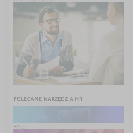
POLECANE NARZĘDZIA HR
HRsys