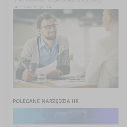
Ile piłek pomieści autobus? Rekruterzy zadają
zaskakujące pytania
POLECANE NARZĘDZIA HR