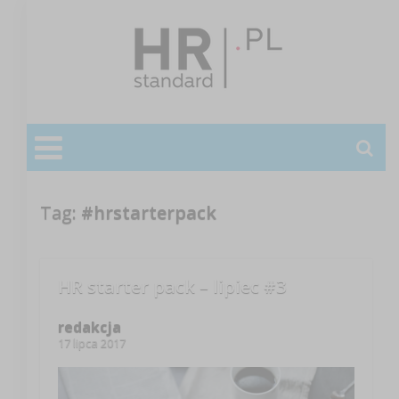
Tag:
#hrstarterpack
HR starter pack – lipiec #3
redakcja
17 lipca 2017