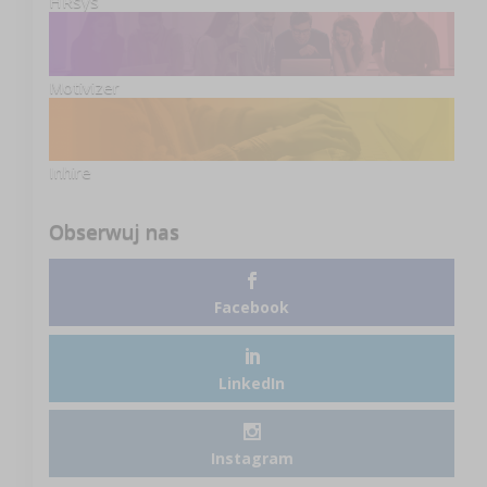
HRsys
Motivizer
Inhire
Obserwuj nas
Facebook
LinkedIn
Instagram