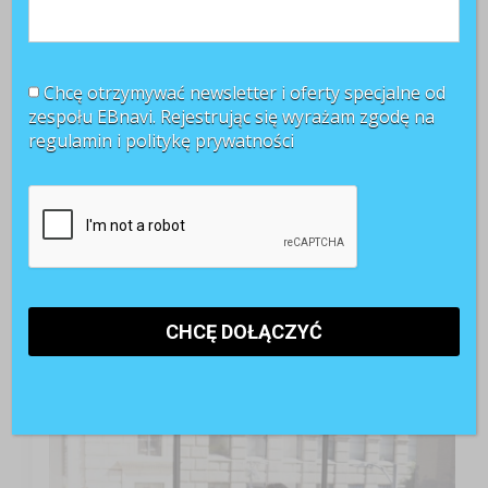
Chcę otrzymywać newsletter i oferty specjalne od
zespołu EBnavi. Rejestrując się wyrażam zgodę na
regulamin i
politykę prywatności
TOP 3 miesiąca
Kobiety muszą bardziej walczyć o awans? Tak uważa
blisko 80 proc. pracowników