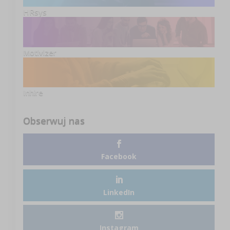
HRsys
Motivizer
Inhire
Obserwuj nas
Facebook
LinkedIn
Instagram