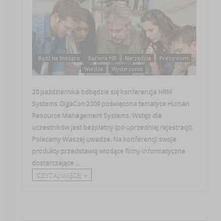
Bądź na bieżąco
Kariera HR
Narzędzia
Pressroom
Wiedza
Wydarzenia
20 października odbędzie się konferencja HRM
Systems GigaCon 2009 poświęcona tematyce Human
Resource Management Systems. Wstęp dla
uczestników jest bezpłatny (po uprzedniej rejestracji).
Polecamy Waszej uwadze. Na konferencji swoje
produkty przedstawią wiodące firmy informatyczne
dostarczające ...
CZYTAJ WIĘCEJ +