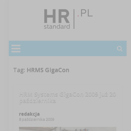
Tag:
HRMS GigaCon
HRM Systems GigaCon 2009 już 20
października
redakcja
8 października 2009