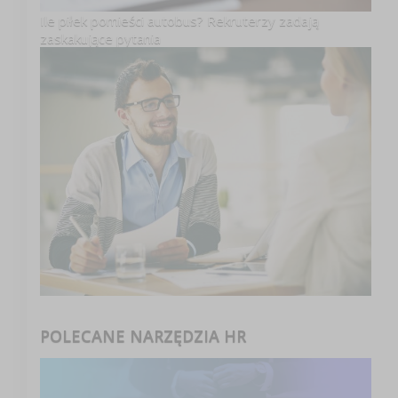
Ile piłek pomieści autobus? Rekruterzy zadają
zaskakujące pytania
POLECANE NARZĘDZIA HR