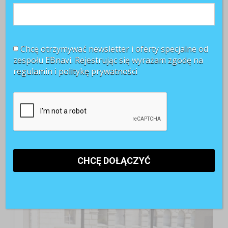
Chcę otrzymywać newsletter i oferty specjalne od
zespołu EBnavi. Rejestrując się wyrażam zgodę na
regulamin i
politykę prywatności
TOP 3 miesiąca
Kobiety muszą bardziej walczyć o awans? Tak uważa
blisko 80 proc. pracowników