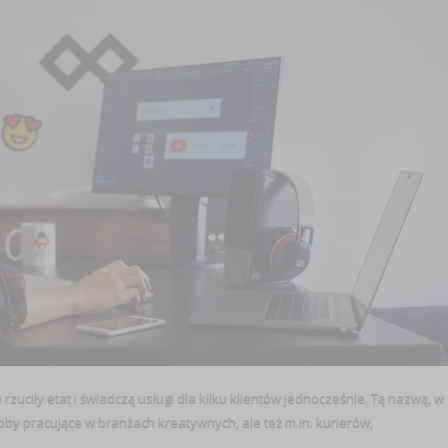
 rzuciły etat i świadczą usługi dla kilku klientów jednocześnie. Tą nazwą, w
oby pracujące w branżach kreatywnych, ale też m.in. kurierów,