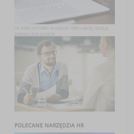
Ile piłek pomieści autobus? Rekruterzy zadają
zaskakujące pytania
POLECANE NARZĘDZIA HR