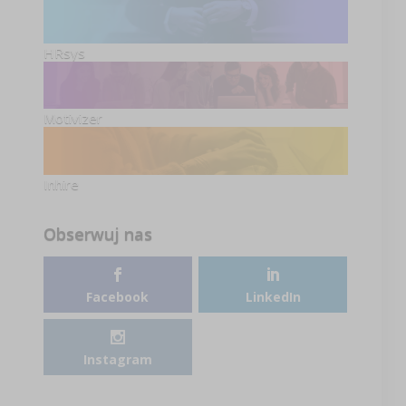
HRsys
Motivizer
Inhire
Obserwuj nas
Facebook
LinkedIn
Instagram