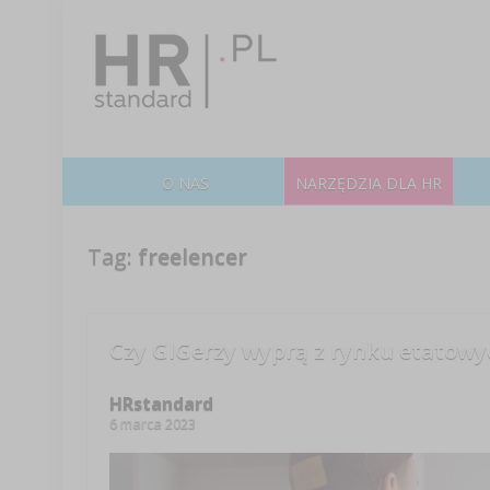
O NAS
NARZĘDZIA DLA HR
Tag:
freelencer
Czy GIGerzy wyprą z rynku etatow
HRstandard
6 marca 2023