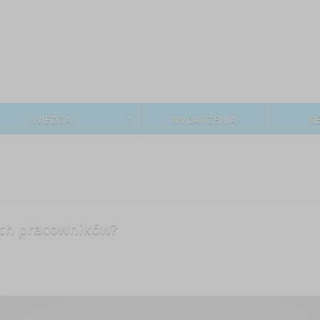
WIEDZA
WYDARZENIA
R
ych pracowników?