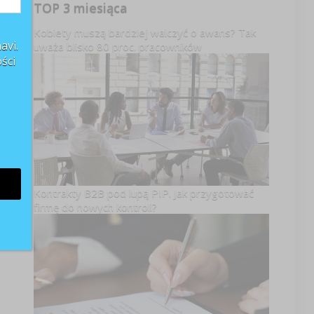
TOP 3 miesiąca
Kobiety muszą bardziej walczyć o awans? Tak
avi.
uważa blisko 80 proc. pracowników
ści
Kontrakty B2B pod lupą PIP. Jak przygotować
firmę do nowych kontroli?