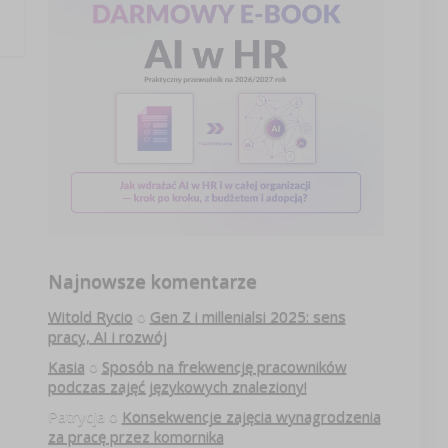
Najnowsze komentarze
Witold Rycio
o
Gen Z i millenialsi 2025: sens
pracy, AI i rozwój
Kasia
o
Sposób na frekwencję pracowników
podczas zajęć językowych znaleziony!
Patrycja
o
Konsekwencje zajęcia wynagrodzenia
za pracę przez komornika