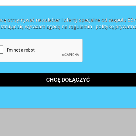
cę otrzymywać newsletter i oferty specjalne od zespołu EBn
estrując się wyrażam zgodę na regulamin i
politykę prywatno