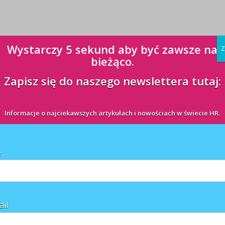
Wystarczy 5 sekund aby być zawsze na
Z
bieżąco.
Zapisz się do naszego newslettera tutaj:
Informacje o najciekawszych artykułach i nowościach w świecie HR.
ę
ail