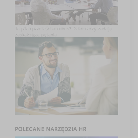
Ile piłek pomieści autobus? Rekruterzy zadają
zaskakujące pytania
POLECANE NARZĘDZIA HR