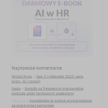
Najnowsze komentarze
Witold Rycio
o
Gen Z i millenialsi 2025: sens
pracy, AI i rozwój
Kasia
o
Sposób na frekwencję pracowników
podczas zajęć językowych znaleziony!
Patrycja
o
Konsekwencje zajęcia wynagrodzenia
za pracę przez komornika