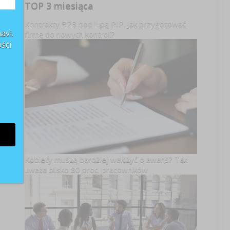
TOP 3 miesiąca
Kontrakty B2B pod lupą PIP. Jak przygotować
avi.
firmę do nowych kontroli?
ści
Kobiety muszą bardziej walczyć o awans? Tak
uważa blisko 80 proc. pracowników