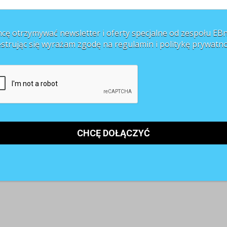
cę otrzymywać newsletter i oferty specjalne od zespołu EBn
estrując się wyrażam zgodę na regulamin i
politykę prywatno