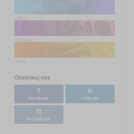
HRsys
Motivizer
Inhire
Obserwuj nas
Facebook
LinkedIn
Instagram