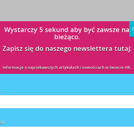
Wystarczy 5 sekund aby być zawsze na
Z
bieżąco.
Zapisz się do naszego newslettera tutaj:
Informacje o najciekawszych artykułach i nowościach w świecie HR.
ę
ail