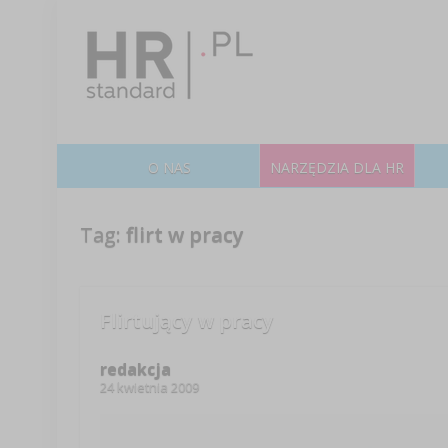
O NAS
NARZĘDZIA DLA HR
Tag:
flirt w pracy
Flirtujący w pracy
redakcja
24 kwietnia 2009