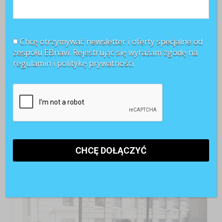
Chcę otrzymywać newsletter i oferty specjalne od
zespołu EBnavi. Rejestrując się wyrażam zgodę na
regulamin i
politykę prywatności
TOP 3 miesiąca
Kobiety muszą bardziej walczyć o awans? Tak uważa
blisko 80 proc. pracowników