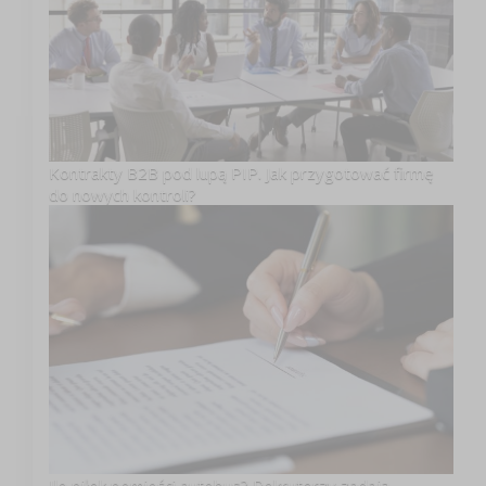
Kontrakty B2B pod lupą PIP. Jak przygotować firmę
do nowych kontroli?
Ile piłek pomieści autobus? Rekruterzy zadają