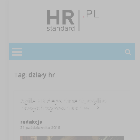
Tag:
działy hr
Agile HR department, czyli o
nowych wyzwaniach w HR
redakcja
31 października 2016